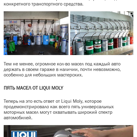
конкретного транспортного средства.
МАСЛО В КОРОБКУ
КОНСИСТЕНТНАЯ СМАЗКА
БОЧКИ МАСЛА
ИНДУСТРИАЛЬНЫЕ МАСЛА
АНТИФРИЗЫ СПЕЦЖИДКОСТИ
Тем не менее, огромное кол-во масел под каждый авто
держать в своем гараже в наличии, почти невозможно,
особенно для небольших мастерских.
ПРИСАДКИ АВТОХИМИЯ
ПЯТЬ МАСЕЛ ОТ LIQUI MOLY
АВТО КОСМЕТИКА
Теперь на это есть ответ от Liqui Moly, которое
МОТО МАСЛА
продемонстрировало как всего пять универсальных
моторных масел могут охватывать широкий спектр
ВСЕ БРЕНДЫ
автомобилей.