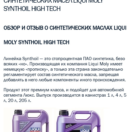
СИНТЕТИЧЕСКИХ МАСЕЛ LIQUI MOLY
SYNTHOIL HIGH TECH
МАСЛО В КОРОБКУ
КОНСИСТЕНТНАЯ СМАЗКА
ОБЗОР И ОТЗЫВ О СИНТЕТИЧЕСКИХ МАСЛАХ LIQUI
БОЧКИ МАСЛА
MOLY SYNTHOIL HIGH TECH
ИНДУСТРИАЛЬНЫЕ МАСЛА
Линейка Synthoil — это стопроцентная ПАО синтетика, безо
АНТИФРИЗЫ СПЕЦЖИДКОСТИ
всяких «но». Производящая их компания Liqui Moly имеет
немецкую «прописку», а только эта страна законодательно
ПРИСАДКИ АВТОХИМИЯ
регламентирует состав синтетического масла, запрещая
добавлять в него любые компоненты иного происхождения.
АВТО КОСМЕТИКА
Продукт этот премиум класса, и подойдет для автомобилей
сегмента Люкс. Выпуск производится в канистрах 1 л, 4 л, 5
МОТО МАСЛА
л, 20 л, 205 л.
ВСЕ БРЕНДЫ