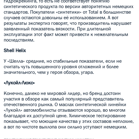
гидрокрекинга, то есть не соответствует понятию
синтетического продукта по версии авторитетных немецких
стандартов. Покупатели «синтетики» от Total в большинстве
случаев остаются довольны её использованием. А вот
результаты экспертиз говорят, что производитель нарушает
заявленный показатель вязкости. При длительной
эксплуатации этот факт может привести к нежелательным
последствиям.
Shell Helix
У «Шелла» средние, но стабильные показатели, если не
считать чуть повышенного уровня отложений и более
значительного, чем у героя обзора, угара.
«Лукойл-Люкс»
Конечно, далеко не мировой лидер, но бренд достоин
участия в обзоре как самый популярный представитель
отечественного рынка. О маслах синтетической линейки
«Лукойл» автомобилисты отзываются хорошо, во многом
благодаря их доступной цене. Химическое тестирование
показывает, что моющие качества у этих составов неплохие,
а вот по чистоте выхлопа они сильно уступают немецким.