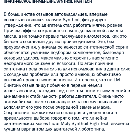
ПРАКТИЧЕСКОЕ ПРИМЕНЕНИЕ SYNTHOIL HIGH TECH
В большинстве отзывов автовладельцев, впервые
воспользовавшихся маслом Synthoil, фигурирует
утверждение, что двигатель стал работать мягче, ровнее.
Причём эффект сохраняется вплоть до плановой замены
масла, а не только первые тысячу-две километров, как это
бывает с составами других производителей. Это, без
преувеличения, уникальное качество синтетической серии
объясняется удачным подбором компонентов, благодаря
которым удалось максимально отсрочить наступление
необратимого снижения вязкости. По этой причине
синтетика предпочтительна для использования в двигателях
с солидным пробегом или просто имеющих объективно
высокий процент изношенности. Интересно, что на LM
Синтойл отзыв пишут обычно в первые недели
использования, находясь под впечатлением от изменений в
динамике и стабильности работы двигателя. Очень часто
автолюбитель позже возвращается к своему описанию и
дополняет его уже после очередной замены масла.
Сохранение положительного настроя и уверенности в
правильности выбора говорят о том, что линейка
синтетических масел Liqui Moly Synthoil High Tech является
лучшим вариантом для двигателей любого типа.