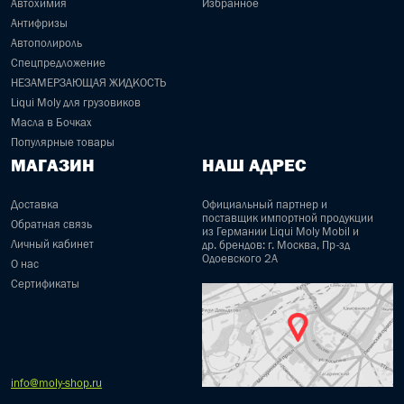
Автохимия
Избранное
Антифризы
Автополироль
Спецпредложение
НЕЗАМЕРЗАЮЩАЯ ЖИДКОСТЬ
Liqui Moly для грузовиков
Масла в Бочках
Популярные товары
МАГАЗИН
НАШ АДРЕС
Доставка
Официальный партнер и
поставщик импортной продукции
Обратная связь
из Германии Liqui Moly Mobil и
Личный кабинет
др. брендов: г. Москва, Пр-зд
Одоевского 2А
О нас
Сертификаты
info@moly-shop.ru