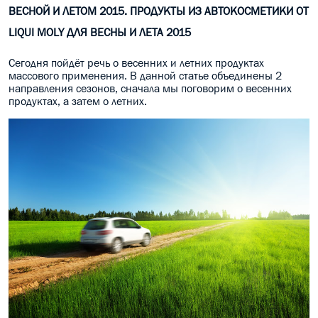
ВЕСНОЙ И ЛЕТОМ 2015. ПРОДУКТЫ ИЗ АВТОКОСМЕТИКИ ОТ
МАСЛО В КОРОБКУ
LIQUI MOLY ДЛЯ ВЕСНЫ И ЛЕТА 2015
КОНСИСТЕНТНАЯ СМАЗКА
Сегодня пойдёт речь о весенних и летних продуктах
массового применения. В данной статье объединены 2
БОЧКИ МАСЛА
направления сезонов, сначала мы поговорим о весенних
продуктах, а затем о летних.
ИНДУСТРИАЛЬНЫЕ МАСЛА
АНТИФРИЗЫ СПЕЦЖИДКОСТИ
ПРИСАДКИ АВТОХИМИЯ
АВТО КОСМЕТИКА
МОТО МАСЛА
ВСЕ БРЕНДЫ