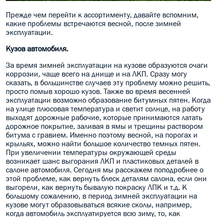
Прежде чем перейти к ассортименту, давайте вспомним,
какие проблемы встречаются весной, после зимней
эксплуатации.
Кузов автомобиля.
За время зимней эксплуатации на кузове образуются очаги
коррозии, чаще всего на днище и на ЛКП. Сразу могу
сказать, в большинстве случаев эту проблему можно решить,
просто помыв хорошо кузов. Также во время весенней
эксплуатации возможно образование битумных пятен. Когда
на улице плюсовая температура и светит солнце, на работу
выходят дорожные рабочие, которые принимаются латать
дорожное покрытие, заливая в ямы и трещины раствором
битума с гравием. Именно поэтому весной, на порогах и
крыльях, можно найти большое количество темных пятен.
При увеличении температуры окружающей среды
возникает шанс выгорания ЛКП и пластиковых деталей в
салоне автомобиля. Сегодня мы расскажем поподробнее о
этой проблеме, как вернуть блеск деталям салона, если они
выгорели, как вернуть бывалую покраску ЛПК и т.д. К
большому сожалению, в период зимней эксплуатации на
кузове могут образовываться всякие сколы, например,
когда автомобиль эксплуатируется всю зиму, то, как