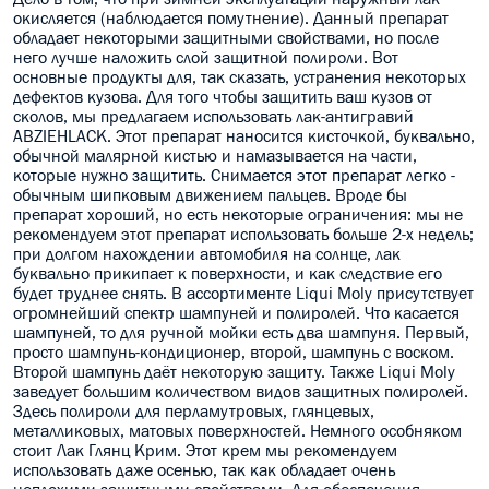
окисляется (наблюдается помутнение). Данный препарат
обладает некоторыми защитными свойствами, но после
него лучше наложить слой защитной полироли. Вот
основные продукты для, так сказать, устранения некоторых
дефектов кузова. Для того чтобы защитить ваш кузов от
сколов, мы предлагаем использовать лак-антигравий
ABZIEHLACK. Этот препарат наносится кисточкой, буквально,
обычной малярной кистью и намазывается на части,
которые нужно защитить. Снимается этот препарат легко -
обычным шипковым движением пальцев. Вроде бы
препарат хороший, но есть некоторые ограничения: мы не
рекомендуем этот препарат использовать больше 2-х недель;
при долгом нахождении автомобиля на солнце, лак
буквально прикипает к поверхности, и как следствие его
будет труднее снять. В ассортименте Liqui Moly присутствует
огромнейший спектр шампуней и полиролей. Что касается
шампуней, то для ручной мойки есть два шампуня. Первый,
просто шампунь-кондиционер, второй, шампунь с воском.
Второй шампунь даёт некоторую защиту. Также Liqui Moly
заведует большим количеством видов защитных полиролей.
Здесь полироли для перламутровых, глянцевых,
металликовых, матовых поверхностей. Немного особняком
стоит Лак Глянц Крим. Этот крем мы рекомендуем
использовать даже осенью, так как обладает очень