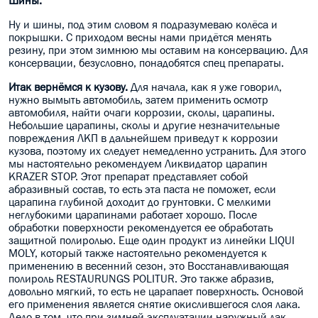
Шины.
Ну и шины, под этим словом я подразумеваю колёса и
покрышки. С приходом весны нами придётся менять
резину, при этом зимнюю мы оставим на консервацию. Для
консервации, безусловно, понадобятся спец препараты.
Итак вернёмся к кузову.
Для начала, как я уже говорил,
нужно вымыть автомобиль, затем применить осмотр
автомобиля, найти очаги коррозии, сколы, царапины.
Небольшие царапины, сколы и другие незначительные
повреждения ЛКП в дальнейшем приведут к коррозии
кузова, поэтому их следует немедленно устранить. Для этого
мы настоятельно рекомендуем Ликвидатор царапин
KRAZER STOP. Этот препарат представляет собой
абразивный состав, то есть эта паста не поможет, если
царапина глубиной доходит до грунтовки. С мелкими
неглубокими царапинами работает хорошо. После
обработки поверхности рекомендуется ее обработать
защитной полиролью. Еще один продукт из линейки LIQUI
MOLY, который также настоятельно рекомендуется к
применению в весенний сезон, это Восстанавливающая
полироль RESTAURUNGS POLITUR. Это также абразив,
довольно мягкий, то есть не царапает поверхность. Основой
его применения является снятие окислившегося слоя лака.
Дело в том, что при зимней эксплуатации наружный лак