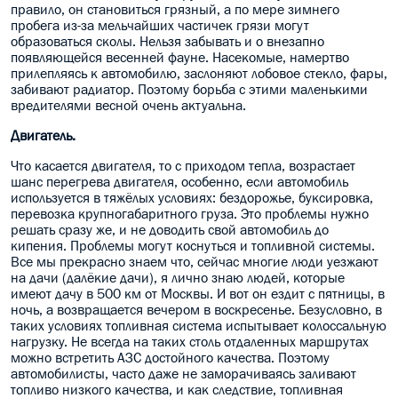
правило, он становиться грязный, а по мере зимнего
пробега из-за мельчайших частичек грязи могут
образоваться сколы. Нельзя забывать и о внезапно
появляющейся весенней фауне. Насекомые, намертво
прилепляясь к автомобилю, заслоняют лобовое стекло, фары,
забивают радиатор. Поэтому борьба с этими маленькими
вредителями весной очень актуальна.
Двигатель.
Что касается двигателя, то с приходом тепла, возрастает
шанс перегрева двигателя, особенно, если автомобиль
используется в тяжёлых условиях: бездорожье, буксировка,
перевозка крупногабаритного груза. Это проблемы нужно
решать сразу же, и не доводить свой автомобиль до
кипения. Проблемы могут коснуться и топливной системы.
Все мы прекрасно знаем что, сейчас многие люди уезжают
на дачи (далёкие дачи), я лично знаю людей, которые
имеют дачу в 500 км от Москвы. И вот он ездит с пятницы, в
ночь, а возвращается вечером в воскресенье. Безусловно, в
таких условиях топливная система испытывает колоссальную
нагрузку. Не всегда на таких столь отдаленных маршрутах
можно встретить АЗС достойного качества. Поэтому
автомобилисты, часто даже не заморачиваясь заливают
топливо низкого качества, и как следствие, топливная