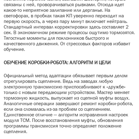
связаны с ней, проворачиваться рывками. Отсюда идет
какое-то неприятное залипание или дерганье. На
светофорах, в пробках такая КП уверенно переходит на
первую скорость, а через пару минут включает нейтраль.
Стандартный интервал корректировки здесь составляет 2
сек. В экономичном режиме процессы ощутимо тормозятся.
Тягостные моменты для поклонников быстрого и
качественного движения. От стрессовых факторов избавит
обучение.
ОБУЧЕНИЕ КОРОБКИ-РОБОТА: АЛГОРИТМ И ЦЕЛИ
Официальный метод адаптации обязывает первым делом
отрегулировать сцепление. Ведь на заводах любую
электронную трансмиссию приспосабливают к «дружбе»
только с новым передающим устройством. Мастер меняет
тормозную жидкость, выпускает из сцепной муфты воздух.
Аналогичные операции завершают ремонт коробки-робота,
если она сломалась из-за проблем со сцеплением.
Единственное отличие — алгоритм исправления настроек
модуля ТСМ. После восстановления муфты, обновления
программы трансмиссия точно определяет положение
сцепления.