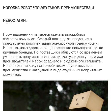
МАСЛО В КОРОБКУ
КОРОБКА РОБОТ ЧТО ЭТО ТАКОЕ. ПРЕИМУЩЕСТВА И
КОНСИСТЕНТНАЯ СМАЗКА
НЕДОСТАТКИ.
БОЧКИ МАСЛА
Промышленники пытаются сделать автомобили
ИНДУСТРИАЛЬНЫЕ МАСЛА
самостоятельными. Смелый шаг к цели: введение в
стандартную комплектацию электронной трансмиссии.
Конечно, пока дорогостоящее решение воплощают только
АНТИФРИЗЫ СПЕЦЖИДКОСТИ
крупные бренды. Но поставщики обязуются со временем
уменьшить цену изготовления, сделав узел доступным для
ПРИСАДКИ АВТОХИМИЯ
производителей марок среднего и бюджетного сегмента.
Нововведения дадут автолюбителям внушительные
преимущества с нагрузкой в виде отдельных неприятных
АВТО КОСМЕТИКА
моментов.
МОТО МАСЛА
ВСЕ БРЕНДЫ