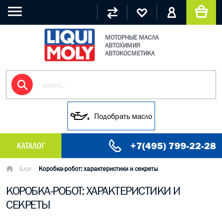
МОТОРНЫЕ МАСЛА
АВТОХИМИЯ
АВТОКОСМЕТИКА
Подобрать масло
+7(495) 799-22-28
КАТАЛОГ
МАСЛО МОТОРНОЕ
Блог
Коробка-робот: характеристики и секреты
КОРОБКА-РОБОТ: ХАРАКТЕРИСТИКИ И
ГРУЗОВЫЕ МАСЛА
СЕКРЕТЫ
ГИДРАВЛИЧЕСКИЕ МАСЛА