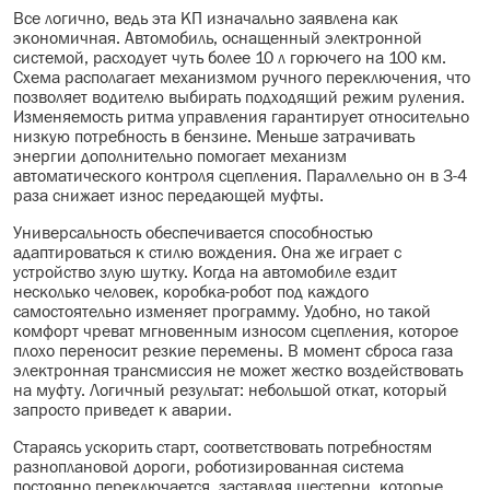
Все логично, ведь эта КП изначально заявлена как
экономичная. Автомобиль, оснащенный электронной
системой, расходует чуть более 10 л горючего на 100 км.
Схема располагает механизмом ручного переключения, что
позволяет водителю выбирать подходящий режим руления.
Изменяемость ритма управления гарантирует относительно
низкую потребность в бензине. Меньше затрачивать
энергии дополнительно помогает механизм
автоматического контроля сцепления. Параллельно он в 3-4
раза снижает износ передающей муфты.
Универсальность обеспечивается способностью
адаптироваться к стилю вождения. Она же играет с
устройство злую шутку. Когда на автомобиле ездит
несколько человек, коробка-робот под каждого
самостоятельно изменяет программу. Удобно, но такой
комфорт чреват мгновенным износом сцепления, которое
плохо переносит резкие перемены. В момент сброса газа
электронная трансмиссия не может жестко воздействовать
на муфту. Логичный результат: небольшой откат, который
запросто приведет к аварии.
Стараясь ускорить старт, соответствовать потребностям
разноплановой дороги, роботизированная система
постоянно переключается, заставляя шестерни, которые