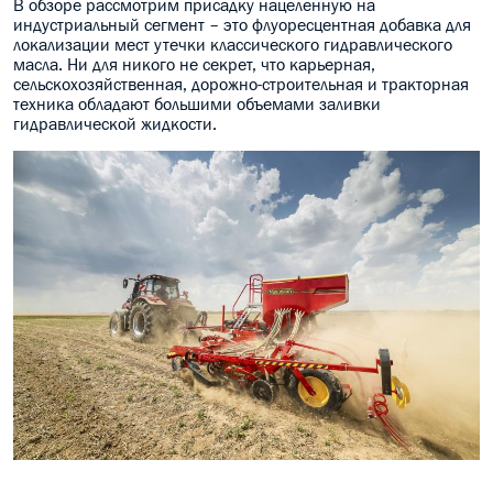
В обзоре рассмотрим присадку нацеленную на
индустриальный сегмент – это флуоресцентная добавка для
МАСЛО В КОРОБКУ
локализации мест утечки классического гидравлического
масла. Ни для никого не секрет, что карьерная,
КОНСИСТЕНТНАЯ СМАЗКА
сельскохозяйственная, дорожно-строительная и тракторная
техника обладают большими объемами заливки
гидравлической жидкости.
БОЧКИ МАСЛА
ИНДУСТРИАЛЬНЫЕ МАСЛА
АНТИФРИЗЫ СПЕЦЖИДКОСТИ
ПРИСАДКИ АВТОХИМИЯ
АВТО КОСМЕТИКА
МОТО МАСЛА
ВСЕ БРЕНДЫ