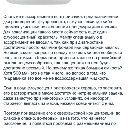
Опять же в ассортименте есть присадка, предназначенная
для растворения флуоресцента, в случае, если где-либо
промахнулись или по окончании процедуры диагностики.
Для локализации такого места сейчас есть еще один
флуоресцентный краситель. Лампу специальную в
ассортимент не вводили, так как при диагностике
достаточно просто наличие фонаря или сервисной лампы.
Но если задать вопрос по поводу того есть ли она вообще, то
есть, но только в Германии, привозить же ее на российский
рынок нецелесообразно, так как ценник на нее будет
достаточно весомый. Но почему же такая большая емкость?
Хотя 500 мл - это не так много, но вопрос в том, что
гидравлика это все же не водосодержащая жидкость.
Если в воде флоуресцент растворяется хорошо, то заставить
его раствориться в масле достаточно нетривиальная задача,
даже зачастую при некоторых условиях, он наоборот
старается выпасть из масла, нежели соединиться с ним.
Поэтому приведение его к сверхвысокой концентрации во
флаконе опасно, во-первых, из-за того, что начнется
расслоение, и появиться проблема с размешиванием по