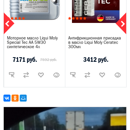
м
Моторное масло Liqui Moly
Антифрикционная присадка
Special Tec AA 5W30
в масло Liqui Moly Ceratec
синтетическое 4л
300мл
7171 руб.
3412 руб.
7592 руб.