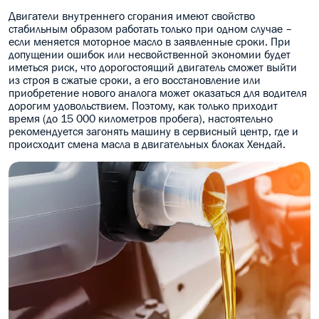
Двигатели внутреннего сгорания имеют свойство
МАСЛО В КОРОБКУ
стабильным образом работать только при одном случае –
если меняется моторное масло в заявленные сроки. При
КОНСИСТЕНТНАЯ СМАЗКА
допущении ошибок или несвойственной экономии будет
иметься риск, что дорогостоящий двигатель сможет выйти
из строя в сжатые сроки, а его восстановление или
БОЧКИ МАСЛА
приобретение нового аналога может оказаться для водителя
дорогим удовольствием. Поэтому, как только приходит
ИНДУСТРИАЛЬНЫЕ МАСЛА
время (до 15 000 километров пробега), настоятельно
рекомендуется загонять машину в сервисный центр, где и
АНТИФРИЗЫ СПЕЦЖИДКОСТИ
происходит смена масла в двигательных блоках Хендай.
ПРИСАДКИ АВТОХИМИЯ
АВТО КОСМЕТИКА
МОТО МАСЛА
ВСЕ БРЕНДЫ