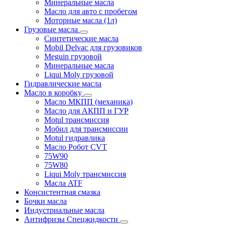
Минеральные масла
Масло для авто с пробегом
Моторные масла (1л)
Грузовые масла
Синтетические масла
Mobil Delvac для грузовиков
Meguin грузовой
Минеральные масла
Liqui Moly грузовой
Гидравлические масла
Масло в коробку
Масло МКПП (механика)
Масло для АКПП и ГУР
Motul трансмиссия
Мобил для трансмиссии
Motul гидравлика
Масло Робот CVT
75W90
75W80
Liqui Moly трансмиссия
Масла ATF
Консистентная смазка
Бочки масла
Индустриальные масла
Антифризы Спецжидкости