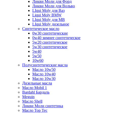
Ликви Моли для Форд
Ликви Моли для Вольво
LIqui Moly для Ваз
Liqui Moly BMW
LIqui Moly для MB
LIqui Moly дизельное
Синтетическое масло
0w30 синтетические
0w40 зимнее синтетическое
5w20 синтетическое
5w30 синтетическое
5w40
5w50
10w60
Полусинтетические масла
Масло 10w50
Масло 10w40
Масло 10w30
Дизельные масла
Масло Mobil 1
Bardahl Бардаль
Meguin
Масло Shell
Ликви Моли синтетика
Масло Top Tec