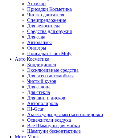
Антикор
Присадки Косметика
Чистка двигателя
Спецпредложение
Для велосипеда
Средства для оружия
Для сада
Автолапмы
Фильтры
Присадки Liqui Moly
Авто Косметика
Кондиционер
Эксклюзивные средства
Для всего автомобиля
Чистый кузов
Для салона
Для стекла
Для шин и дисков
Автополироль
HI-Gear
Аксессуары для мытья и полировки
Освежители воздуха
Все Шампуни для мойки
Шампуни бесконтактные
Мото Масла