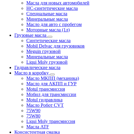
Масла для новых автомобилей
HC-синтетические масла
Специальные масла
Минеральные масла
Масло для авто с пробегом
Моторные масла (1л)
Грузовые масла
Синтетические масла
Mobil Delvac для грузовиков
Meguin грузовой
Минеральные масла
Liqui Moly грузовой
Гидравлические масла
Масло в коробку
Масло МКПП (механика)
Масло для АКПП и ГУР
Motul трансмиссия
Мобил для трансмиссии
Motul гидравлика
Масло Робот CVT
75W90
75W80
Liqui Moly трансмиссия
Масла ATF
Консистентная смазка