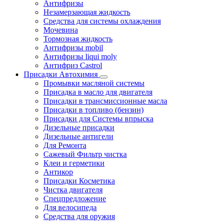
Антифризы
Незамерзающая жидкость
Средства для системы охлаждения
Мочевина
Тормозная жидкость
Антифризы mobil
Антифризы liqui moly
Антифриз Castrol
Присадки Автохимия
Промывки масляной системы
Присадка в масло для двигателя
Присадки в трансмиссионные масла
Присадки в топливо (бензин)
Присадки для Системы впрыска
Дизельные присадки
Дизельные антигели
Для Ремонта
Сажевый Фильтр чистка
Клеи и герметики
Антикор
Присадки Косметика
Чистка двигателя
Спецпредложение
Для велосипеда
Средства для оружия