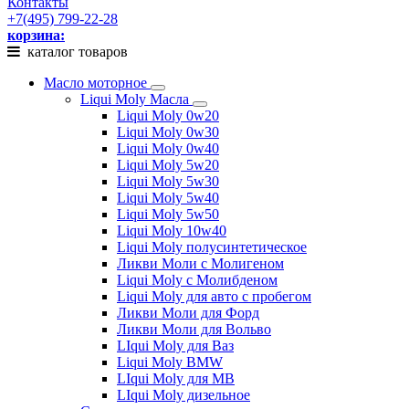
Контакты
+7(495) 799-22-28
корзина:
каталог товаров
Масло моторное
Liqui Moly Масла
Liqui Moly 0w20
Liqui Moly 0w30
Liqui Moly 0w40
Liqui Moly 5w20
Liqui Moly 5w30
Liqui Moly 5w40
Liqui Moly 5w50
Liqui Moly 10w40
Liqui Moly полусинтетическое
Ликви Моли с Молигеном
Liqui Moly с Молибденом
Liqui Moly для авто с пробегом
Ликви Моли для Форд
Ликви Моли для Вольво
LIqui Moly для Ваз
Liqui Moly BMW
LIqui Moly для MB
LIqui Moly дизельное