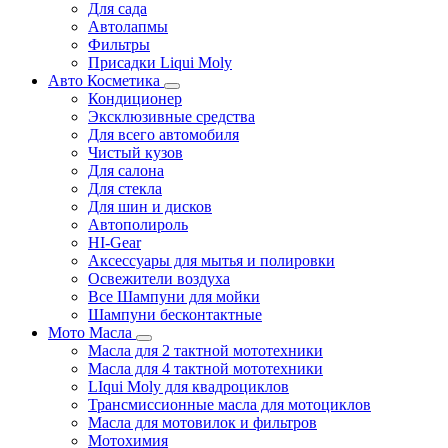
Для сада
Автолапмы
Фильтры
Присадки Liqui Moly
Авто Косметика
Кондиционер
Эксклюзивные средства
Для всего автомобиля
Чистый кузов
Для салона
Для стекла
Для шин и дисков
Автополироль
HI-Gear
Аксессуары для мытья и полировки
Освежители воздуха
Все Шампуни для мойки
Шампуни бесконтактные
Мото Масла
Масла для 2 тактной мототехники
Масла для 4 тактной мототехники
LIqui Moly для квадроциклов
Трансмиссионные масла для мотоциклов
Масла для мотовилок и фильтров
Мотохимия