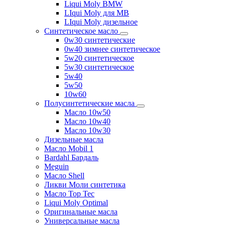
Liqui Moly BMW
LIqui Moly для MB
LIqui Moly дизельное
Синтетическое масло
0w30 синтетические
0w40 зимнее синтетическое
5w20 синтетическое
5w30 синтетическое
5w40
5w50
10w60
Полусинтетические масла
Масло 10w50
Масло 10w40
Масло 10w30
Дизельные масла
Масло Mobil 1
Bardahl Бардаль
Meguin
Масло Shell
Ликви Моли синтетика
Масло Top Tec
Liqui Moly Optimal
Оригинальные масла
Универсальные масла