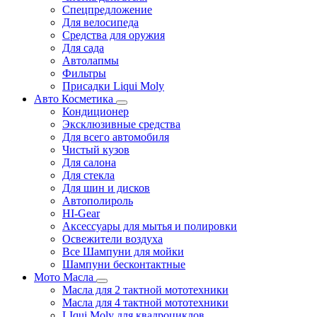
Спецпредложение
Для велосипеда
Средства для оружия
Для сада
Автолапмы
Фильтры
Присадки Liqui Moly
Авто Косметика
Кондиционер
Эксклюзивные средства
Для всего автомобиля
Чистый кузов
Для салона
Для стекла
Для шин и дисков
Автополироль
HI-Gear
Аксессуары для мытья и полировки
Освежители воздуха
Все Шампуни для мойки
Шампуни бесконтактные
Мото Масла
Масла для 2 тактной мототехники
Масла для 4 тактной мототехники
LIqui Moly для квадроциклов