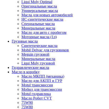
Liqui Moly Optimal
Оригинальные масла
Универсальные масла
Масла для новых автомобилей
HC-синтетические масла
Специальные масла
Минеральные масла
Масло для авто с пробегом
Моторные масла (1л)
Грузовые масла
Синтетические масла
Mobil Delvac для грузовиков
Meguin грузовой
Минеральные масла
Liqui Moly грузовой
Гидравлические масла
Масло в коробку
Масло МКПП (механика)
Масло для АКПП и ГУР
Motul трансмиссия
Мобил для трансмиссии
Motul гидравлика
Масло Робот CVT
75W90
75W80