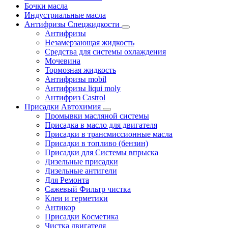
Бочки масла
Индустриальные масла
Антифризы Спецжидкости
Антифризы
Незамерзающая жидкость
Средства для системы охлаждения
Мочевина
Тормозная жидкость
Антифризы mobil
Антифризы liqui moly
Антифриз Castrol
Присадки Автохимия
Промывки масляной системы
Присадка в масло для двигателя
Присадки в трансмиссионные масла
Присадки в топливо (бензин)
Присадки для Системы впрыска
Дизельные присадки
Дизельные антигели
Для Ремонта
Сажевый Фильтр чистка
Клеи и герметики
Антикор
Присадки Косметика
Чистка двигателя