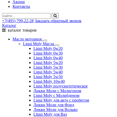
Акции
Контакты
+7(495) 799-22-28
Заказать обратный звонок
Каталог
каталог товаров
Масло моторное
Liqui Moly Масла
Liqui Moly 0w20
Liqui Moly 0w30
Liqui Moly 0w40
Liqui Moly 5w20
Liqui Moly 5w30
Liqui Moly 5w40
Liqui Moly 5w50
Liqui Moly 10w40
Liqui Moly полусинтетическое
Ликви Моли с Молигеном
Liqui Moly с Молибденом
Liqui Moly для авто с пробегом
Ликви Моли для Форд
Ликви Моли для Вольво
LIqui Moly для Ваз