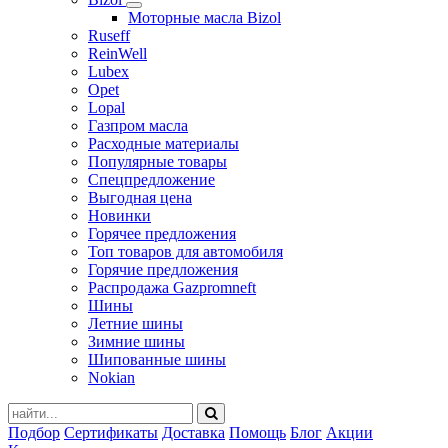
Моторные масла Bizol
Ruseff
ReinWell
Lubex
Opet
Lopal
Газпром масла
Расходные материалы
Популярные товары
Спецпредложение
Выгодная цена
Новинки
Горячее предложения
Топ товаров для автомобиля
Горячие предложения
Распродажа Gazpromneft
Шины
Летние шины
Зимние шины
Шипованные шины
Nokian
Подбор
Сертификаты
Доставка
Помощь
Блог
Акции