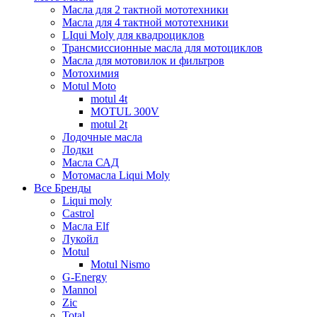
Масла для 2 тактной мототехники
Масла для 4 тактной мототехники
LIqui Moly для квадроциклов
Трансмиссионные масла для мотоциклов
Масла для мотовилок и фильтров
Мотохимия
Motul Moto
motul 4t
MOTUL 300V
motul 2t
Лодочные масла
Лодки
Масла САД
Мотомасла Liqui Moly
Все Бренды
Liqui moly
Castrol
Масла Elf
Лукойл
Motul
Motul Nismo
G-Energy
Mannol
Zic
Total