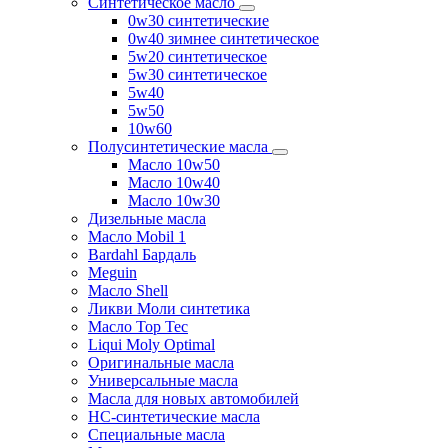
Синтетическое масло
0w30 синтетические
0w40 зимнее синтетическое
5w20 синтетическое
5w30 синтетическое
5w40
5w50
10w60
Полусинтетические масла
Масло 10w50
Масло 10w40
Масло 10w30
Дизельные масла
Масло Mobil 1
Bardahl Бардаль
Meguin
Масло Shell
Ликви Моли синтетика
Масло Top Tec
Liqui Moly Optimal
Оригинальные масла
Универсальные масла
Масла для новых автомобилей
HC-синтетические масла
Специальные масла