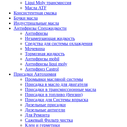
Liqui Moly трансмиссия
Масла ATF
Консистентная смазка
Бочки масла
Индустриальные масла
Антифризы Спецжидкости
Антифризы
Незамерзающая жидкость
Средства для системы охлаждения
Мочевина
Тормозная жидкость
Антифризы mobil
Антифризы liqui moly
Антифриз Castrol
Присадки Автохимия
Промывки масляной системы
Присадка в масло для двигателя
Присадки в трансмиссионные масла
Присадки в топливо (бензин)
Присадки для Системы впрыска
Дизельные присадки
Дизельные антигели
Для Ремонта
Сажевый Фильтр чистка
Клеи и герметики