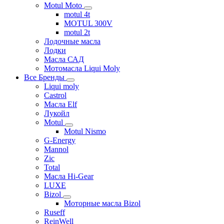
Motul Moto
motul 4t
MOTUL 300V
motul 2t
Лодочные масла
Лодки
Масла САД
Мотомасла Liqui Moly
Все Бренды
Liqui moly
Castrol
Масла Elf
Лукойл
Motul
Motul Nismo
G-Energy
Mannol
Zic
Total
Масла Hi-Gear
LUXE
Bizol
Моторные масла Bizol
Ruseff
ReinWell