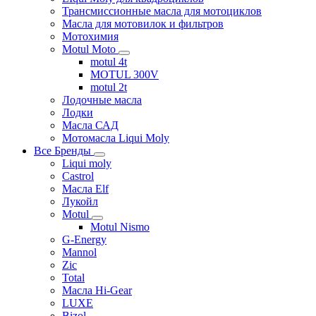
Трансмиссионные масла для мотоциклов
Масла для мотовилок и фильтров
Мотохимия
Motul Moto
motul 4t
MOTUL 300V
motul 2t
Лодочные масла
Лодки
Масла САД
Мотомасла Liqui Moly
Все Бренды
Liqui moly
Castrol
Масла Elf
Лукойл
Motul
Motul Nismo
G-Energy
Mannol
Zic
Total
Масла Hi-Gear
LUXE
Bizol