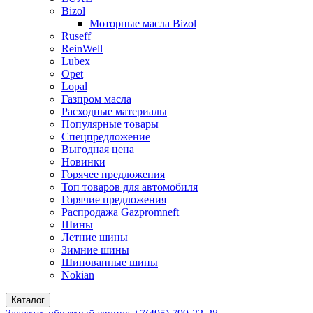
Bizol
Моторные масла Bizol
Ruseff
ReinWell
Lubex
Opet
Lopal
Газпром масла
Расходные материалы
Популярные товары
Спецпредложение
Выгодная цена
Новинки
Горячее предложения
Топ товаров для автомобиля
Горячие предложения
Распродажа Gazpromneft
Шины
Летние шины
Зимние шины
Шипованные шины
Nokian
Каталог