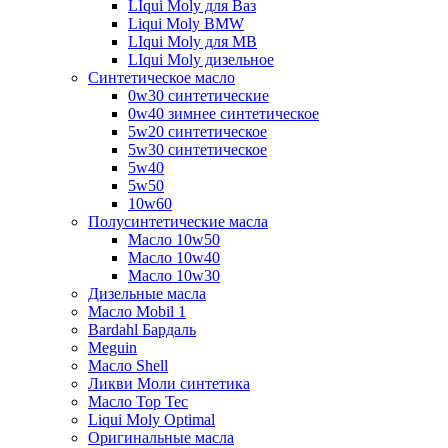
LIqui Moly для Ваз
Liqui Moly BMW
LIqui Moly для MB
LIqui Moly дизельное
Синтетическое масло
0w30 синтетические
0w40 зимнее синтетическое
5w20 синтетическое
5w30 синтетическое
5w40
5w50
10w60
Полусинтетические масла
Масло 10w50
Масло 10w40
Масло 10w30
Дизельные масла
Масло Mobil 1
Bardahl Бардаль
Meguin
Масло Shell
Ликви Моли синтетика
Масло Top Tec
Liqui Moly Optimal
Оригинальные масла