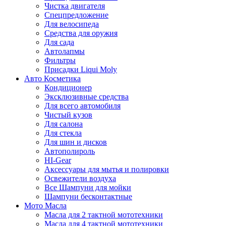
Чистка двигателя
Спецпредложение
Для велосипеда
Средства для оружия
Для сада
Автолапмы
Фильтры
Присадки Liqui Moly
Авто Косметика
Кондиционер
Эксклюзивные средства
Для всего автомобиля
Чистый кузов
Для салона
Для стекла
Для шин и дисков
Автополироль
HI-Gear
Аксессуары для мытья и полировки
Освежители воздуха
Все Шампуни для мойки
Шампуни бесконтактные
Мото Масла
Масла для 2 тактной мототехники
Масла для 4 тактной мототехники