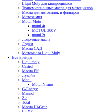
LIqui Moly для квадроциклов
Трансмиссионные масла для мотоциклов
Масла для мотовилок и фильтров
Мотохимия
Motul Moto
motul 4t
MOTUL 300V
motul 2t
Лодочные масла
Лодки
Масла САД
Мотомасла Liqui Moly
Все Бренды
Liqui moly
Castrol
Масла Elf
Лукойл
Motul
Motul Nismo
G-Energy
Mannol
Zic
Total
Масла Hi-Gear
LUXE