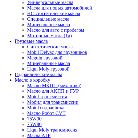
Универсальные масла
Масла для новых автомобилей
HC-синтетические масла
Специальные масла
Минеральные масла
Масло для авто с пробегом
Моторные масла (1л)
Грузовые масла
Синтетические масла
Mobil Delvac для грузовиков
Meguin грузовой
Минеральные масла
Liqui Moly грузовой
Гидравлические масла
Масло в коробку
Масло МКПП (механика)
Масло для АКПП и ГУР
Motul трансмиссия
Мобил для трансмиссии
Motul гидравлика
Масло Робот CVT
75W90
75W80
Liqui Moly трансмиссия
Масла ATF