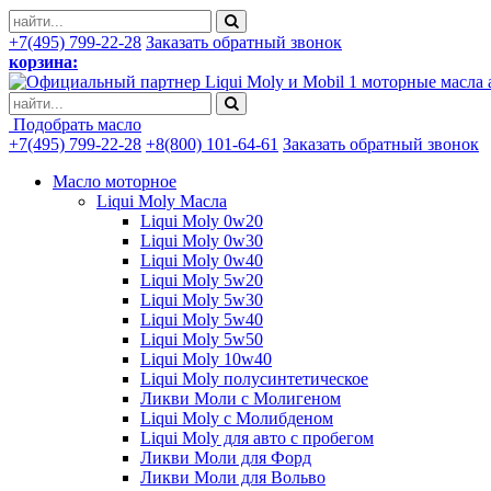
+7(495) 799-22-28
Заказать обратный звонок
корзина:
моторные масла 
Подобрать масло
+7(495) 799-22-28
+8(800) 101-64-61
Заказать обратный звонок
Масло моторное
Liqui Moly Масла
Liqui Moly 0w20
Liqui Moly 0w30
Liqui Moly 0w40
Liqui Moly 5w20
Liqui Moly 5w30
Liqui Moly 5w40
Liqui Moly 5w50
Liqui Moly 10w40
Liqui Moly полусинтетическое
Ликви Моли с Молигеном
Liqui Moly с Молибденом
Liqui Moly для авто с пробегом
Ликви Моли для Форд
Ликви Моли для Вольво