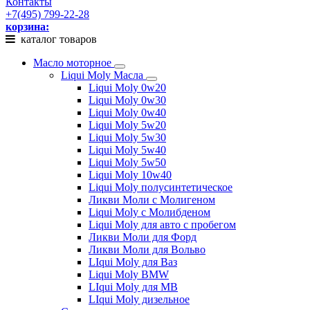
Контакты
+7(495) 799-22-28
корзина:
каталог товаров
Масло моторное
Liqui Moly Масла
Liqui Moly 0w20
Liqui Moly 0w30
Liqui Moly 0w40
Liqui Moly 5w20
Liqui Moly 5w30
Liqui Moly 5w40
Liqui Moly 5w50
Liqui Moly 10w40
Liqui Moly полусинтетическое
Ликви Моли с Молигеном
Liqui Moly с Молибденом
Liqui Moly для авто с пробегом
Ликви Моли для Форд
Ликви Моли для Вольво
LIqui Moly для Ваз
Liqui Moly BMW
LIqui Moly для MB
LIqui Moly дизельное