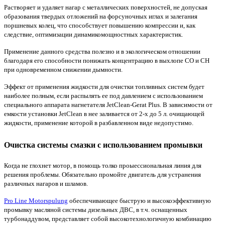
Растворяет и удаляет нагар с металлических поверхностей, не допуская
образования твердых отложений на форсуночных иглах и залегания
поршневых колец, что способствует повышению компрессии и, как
следствие, оптимизации динамикомощностных характеристик.
Применение данного средства полезно и в экологическом отношении
благодаря его способности понижать концентрацию в выхлопе СО и СН
при одновременном снижении дымности.
Эффект от применения жидкости для очистки топливных систем будет
наиболее полным, если распылять ее под давлением с использованием
специального аппарата нагнетателя JetClean-Gerat Plus. В зависимости от
емкости установки JetClean в нее заливается от 2-х до 5 л. очищающей
жидкости, применение которой в разбавленном виде недопустимо.
Очистка системы смазки с использованием промывки
Когда не глохнет мотор, в помощь толко проыессиональная линия для
решения проблемы. Обязательно промойте двигатель для устранения
различных нагаров и шламов.
Pro Line Motorspulung
обеспечивающее быструю и высокоэффективную
промывку масляной системы дизельных ДВС, в т.ч. оснащенных
турбонаддувом, представляет собой
высокотехнологичную комбинацию