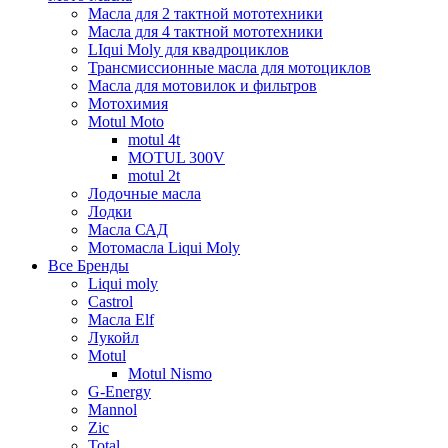
Масла для 2 тактной мототехники
Масла для 4 тактной мототехники
LIqui Moly для квадроциклов
Трансмиссионные масла для мотоциклов
Масла для мотовилок и фильтров
Мотохимия
Motul Moto
motul 4t
MOTUL 300V
motul 2t
Лодочные масла
Лодки
Масла САД
Мотомасла Liqui Moly
Все Бренды
Liqui moly
Castrol
Масла Elf
Лукойл
Motul
Motul Nismo
G-Energy
Mannol
Zic
Total