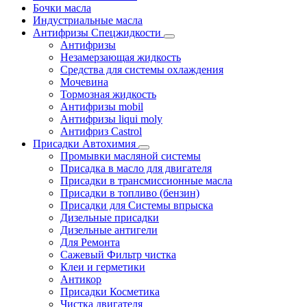
Бочки масла
Индустриальные масла
Антифризы Спецжидкости
Антифризы
Незамерзающая жидкость
Средства для системы охлаждения
Мочевина
Тормозная жидкость
Антифризы mobil
Антифризы liqui moly
Антифриз Castrol
Присадки Автохимия
Промывки масляной системы
Присадка в масло для двигателя
Присадки в трансмиссионные масла
Присадки в топливо (бензин)
Присадки для Системы впрыска
Дизельные присадки
Дизельные антигели
Для Ремонта
Сажевый Фильтр чистка
Клеи и герметики
Антикор
Присадки Косметика
Чистка двигателя