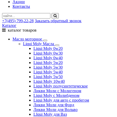
Акции
Контакты
+7(495) 799-22-28
Заказать обратный звонок
Каталог
каталог товаров
Масло моторное
Liqui Moly Масла
Liqui Moly 0w20
Liqui Moly 0w30
Liqui Moly 0w40
Liqui Moly 5w20
Liqui Moly 5w30
Liqui Moly 5w40
Liqui Moly 5w50
Liqui Moly 10w40
Liqui Moly полусинтетическое
Ликви Моли с Молигеном
Liqui Moly с Молибденом
Liqui Moly для авто с пробегом
Ликви Моли для Форд
Ликви Моли для Вольво
LIqui Moly для Ваз