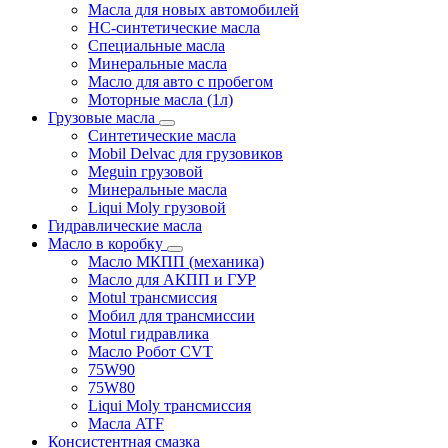
Масла для новых автомобилей
HC-синтетические масла
Специальные масла
Минеральные масла
Масло для авто с пробегом
Моторные масла (1л)
Грузовые масла
Синтетические масла
Mobil Delvac для грузовиков
Meguin грузовой
Минеральные масла
Liqui Moly грузовой
Гидравлические масла
Масло в коробку
Масло МКПП (механика)
Масло для АКПП и ГУР
Motul трансмиссия
Мобил для трансмиссии
Motul гидравлика
Масло Робот CVT
75W90
75W80
Liqui Moly трансмиссия
Масла ATF
Консистентная смазка