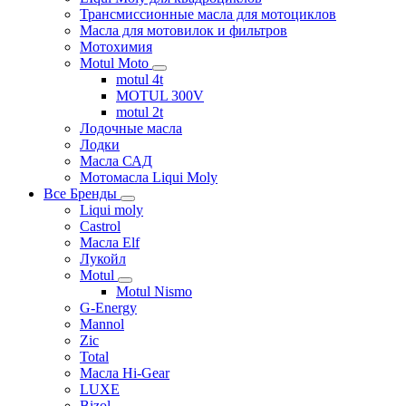
Трансмиссионные масла для мотоциклов
Масла для мотовилок и фильтров
Мотохимия
Motul Moto
motul 4t
MOTUL 300V
motul 2t
Лодочные масла
Лодки
Масла САД
Мотомасла Liqui Moly
Все Бренды
Liqui moly
Castrol
Масла Elf
Лукойл
Motul
Motul Nismo
G-Energy
Mannol
Zic
Total
Масла Hi-Gear
LUXE
Bizol