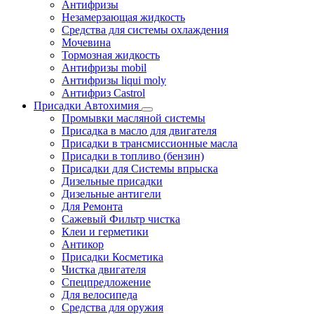
Антифризы
Незамерзающая жидкость
Средства для системы охлаждения
Мочевина
Тормозная жидкость
Антифризы mobil
Антифризы liqui moly
Антифриз Castrol
Присадки Автохимия
Промывки масляной системы
Присадка в масло для двигателя
Присадки в трансмиссионные масла
Присадки в топливо (бензин)
Присадки для Системы впрыска
Дизельные присадки
Дизельные антигели
Для Ремонта
Сажевый Фильтр чистка
Клеи и герметики
Антикор
Присадки Косметика
Чистка двигателя
Спецпредложение
Для велосипеда
Средства для оружия