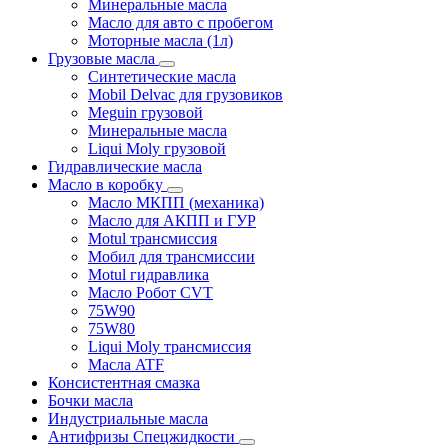
Минеральные масла
Масло для авто с пробегом
Моторные масла (1л)
Грузовые масла
Синтетические масла
Mobil Delvac для грузовиков
Meguin грузовой
Минеральные масла
Liqui Moly грузовой
Гидравлические масла
Масло в коробку
Масло МКПП (механика)
Масло для АКПП и ГУР
Motul трансмиссия
Мобил для трансмиссии
Motul гидравлика
Масло Робот CVT
75W90
75W80
Liqui Moly трансмиссия
Масла ATF
Консистентная смазка
Бочки масла
Индустриальные масла
Антифризы Спецжидкости