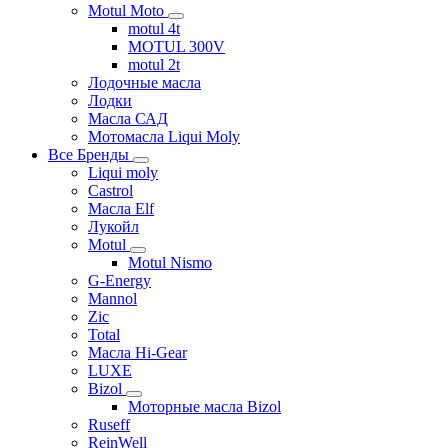
Motul Moto
motul 4t
MOTUL 300V
motul 2t
Лодочные масла
Лодки
Масла САД
Мотомасла Liqui Moly
Все Бренды
Liqui moly
Castrol
Масла Elf
Лукойл
Motul
Motul Nismo
G-Energy
Mannol
Zic
Total
Масла Hi-Gear
LUXE
Bizol
Моторные масла Bizol
Ruseff
ReinWell