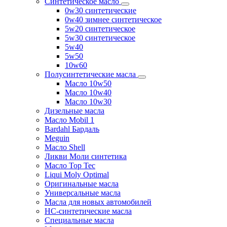
Синтетическое масло
0w30 синтетические
0w40 зимнее синтетическое
5w20 синтетическое
5w30 синтетическое
5w40
5w50
10w60
Полусинтетические масла
Масло 10w50
Масло 10w40
Масло 10w30
Дизельные масла
Масло Mobil 1
Bardahl Бардаль
Meguin
Масло Shell
Ликви Моли синтетика
Масло Top Tec
Liqui Moly Optimal
Оригинальные масла
Универсальные масла
Масла для новых автомобилей
HC-синтетические масла
Специальные масла