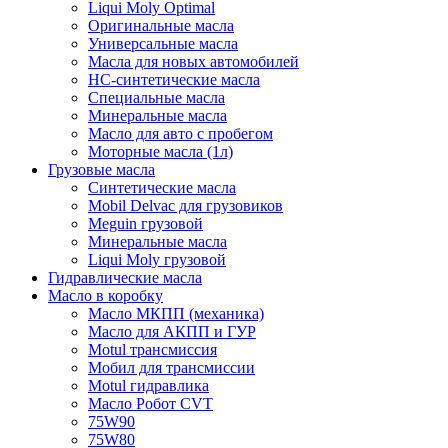
Liqui Moly Optimal
Оригинальные масла
Универсальные масла
Масла для новых автомобилей
HC-синтетические масла
Специальные масла
Минеральные масла
Масло для авто с пробегом
Моторные масла (1л)
Грузовые масла
Синтетические масла
Mobil Delvac для грузовиков
Meguin грузовой
Минеральные масла
Liqui Moly грузовой
Гидравлические масла
Масло в коробку
Масло МКПП (механика)
Масло для АКПП и ГУР
Motul трансмиссия
Мобил для трансмиссии
Motul гидравлика
Масло Робот CVT
75W90
75W80