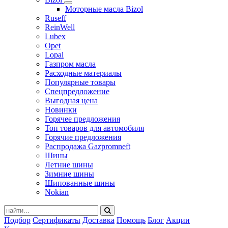
Моторные масла Bizol
Ruseff
ReinWell
Lubex
Opet
Lopal
Газпром масла
Расходные материалы
Популярные товары
Спецпредложение
Выгодная цена
Новинки
Горячее предложения
Топ товаров для автомобиля
Горячие предложения
Распродажа Gazpromneft
Шины
Летние шины
Зимние шины
Шипованные шины
Nokian
Подбор
Сертификаты
Доставка
Помощь
Блог
Акции