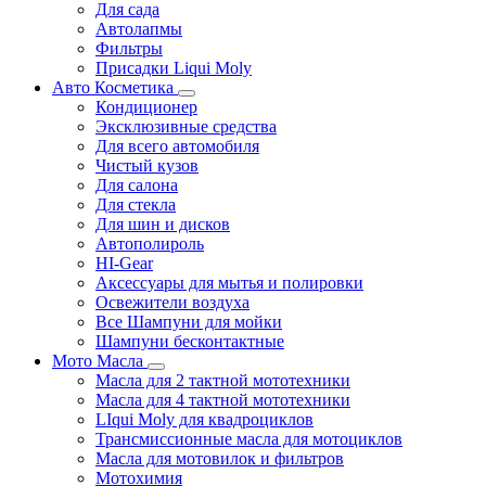
Для сада
Автолапмы
Фильтры
Присадки Liqui Moly
Авто Косметика
Кондиционер
Эксклюзивные средства
Для всего автомобиля
Чистый кузов
Для салона
Для стекла
Для шин и дисков
Автополироль
HI-Gear
Аксессуары для мытья и полировки
Освежители воздуха
Все Шампуни для мойки
Шампуни бесконтактные
Мото Масла
Масла для 2 тактной мототехники
Масла для 4 тактной мототехники
LIqui Moly для квадроциклов
Трансмиссионные масла для мотоциклов
Масла для мотовилок и фильтров
Мотохимия