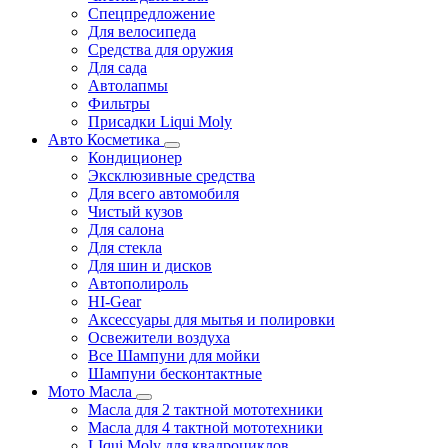
Спецпредложение
Для велосипеда
Средства для оружия
Для сада
Автолапмы
Фильтры
Присадки Liqui Moly
Авто Косметика
Кондиционер
Эксклюзивные средства
Для всего автомобиля
Чистый кузов
Для салона
Для стекла
Для шин и дисков
Автополироль
HI-Gear
Аксессуары для мытья и полировки
Освежители воздуха
Все Шампуни для мойки
Шампуни бесконтактные
Мото Масла
Масла для 2 тактной мототехники
Масла для 4 тактной мототехники
LIqui Moly для квадроциклов