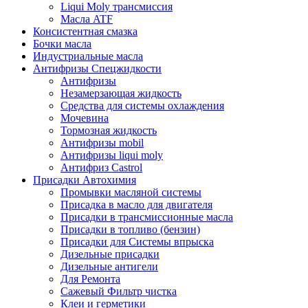
Liqui Moly трансмиссия
Масла ATF
Консистентная смазка
Бочки масла
Индустриальные масла
Антифризы Спецжидкости
Антифризы
Незамерзающая жидкость
Средства для системы охлаждения
Мочевина
Тормозная жидкость
Антифризы mobil
Антифризы liqui moly
Антифриз Castrol
Присадки Автохимия
Промывки масляной системы
Присадка в масло для двигателя
Присадки в трансмиссионные масла
Присадки в топливо (бензин)
Присадки для Системы впрыска
Дизельные присадки
Дизельные антигели
Для Ремонта
Сажевый Фильтр чистка
Клеи и герметики