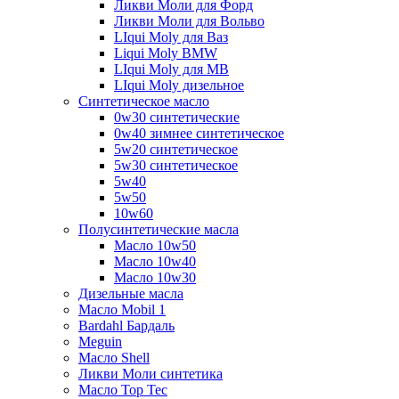
Ликви Моли для Форд
Ликви Моли для Вольво
LIqui Moly для Ваз
Liqui Moly BMW
LIqui Moly для MB
LIqui Moly дизельное
Синтетическое масло
0w30 синтетические
0w40 зимнее синтетическое
5w20 синтетическое
5w30 синтетическое
5w40
5w50
10w60
Полусинтетические масла
Масло 10w50
Масло 10w40
Масло 10w30
Дизельные масла
Масло Mobil 1
Bardahl Бардаль
Meguin
Масло Shell
Ликви Моли синтетика
Масло Top Tec