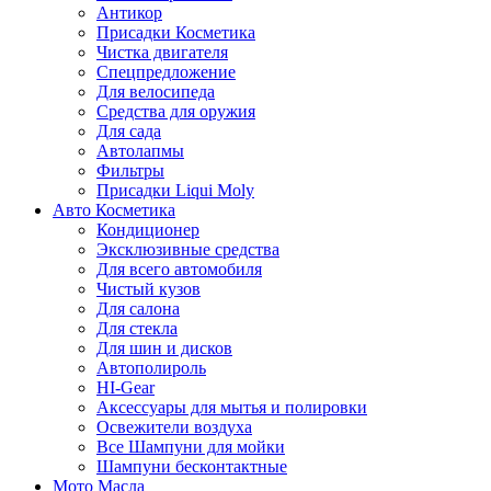
Антикор
Присадки Косметика
Чистка двигателя
Спецпредложение
Для велосипеда
Средства для оружия
Для сада
Автолапмы
Фильтры
Присадки Liqui Moly
Авто Косметика
Кондиционер
Эксклюзивные средства
Для всего автомобиля
Чистый кузов
Для салона
Для стекла
Для шин и дисков
Автополироль
HI-Gear
Аксессуары для мытья и полировки
Освежители воздуха
Все Шампуни для мойки
Шампуни бесконтактные
Мото Масла