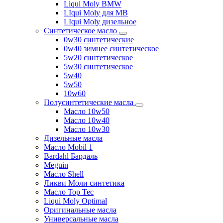
Liqui Moly BMW
LIqui Moly для MB
LIqui Moly дизельное
Синтетическое масло
0w30 синтетические
0w40 зимнее синтетическое
5w20 синтетическое
5w30 синтетическое
5w40
5w50
10w60
Полусинтетические масла
Масло 10w50
Масло 10w40
Масло 10w30
Дизельные масла
Масло Mobil 1
Bardahl Бардаль
Meguin
Масло Shell
Ликви Моли синтетика
Масло Top Tec
Liqui Moly Optimal
Оригинальные масла
Универсальные масла