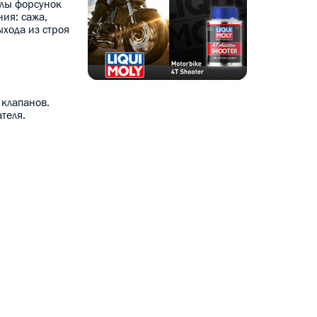
алы форсунок
ния: сажа,
ыхода из строя
 клапанов.
теля.