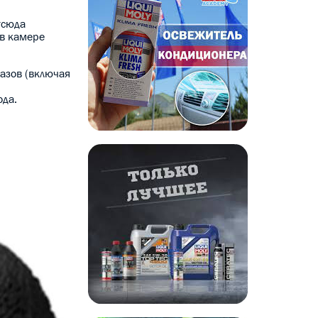
тсюда
 в камере
газов (включая
ода.