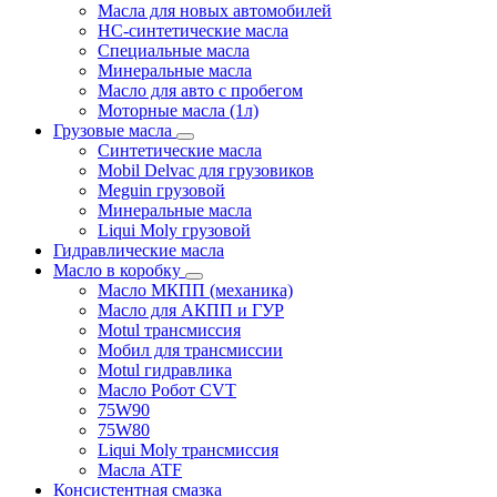
Масла для новых автомобилей
HC-синтетические масла
Специальные масла
Минеральные масла
Масло для авто с пробегом
Моторные масла (1л)
Грузовые масла
Синтетические масла
Mobil Delvac для грузовиков
Meguin грузовой
Минеральные масла
Liqui Moly грузовой
Гидравлические масла
Масло в коробку
Масло МКПП (механика)
Масло для АКПП и ГУР
Motul трансмиссия
Мобил для трансмиссии
Motul гидравлика
Масло Робот CVT
75W90
75W80
Liqui Moly трансмиссия
Масла ATF
Консистентная смазка