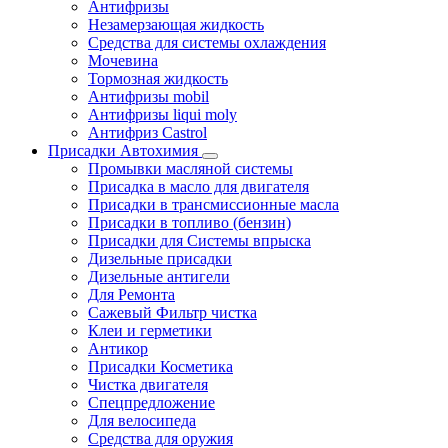
Антифризы
Незамерзающая жидкость
Средства для системы охлаждения
Мочевина
Тормозная жидкость
Антифризы mobil
Антифризы liqui moly
Антифриз Castrol
Присадки Автохимия
Промывки масляной системы
Присадка в масло для двигателя
Присадки в трансмиссионные масла
Присадки в топливо (бензин)
Присадки для Системы впрыска
Дизельные присадки
Дизельные антигели
Для Ремонта
Сажевый Фильтр чистка
Клеи и герметики
Антикор
Присадки Косметика
Чистка двигателя
Спецпредложение
Для велосипеда
Средства для оружия