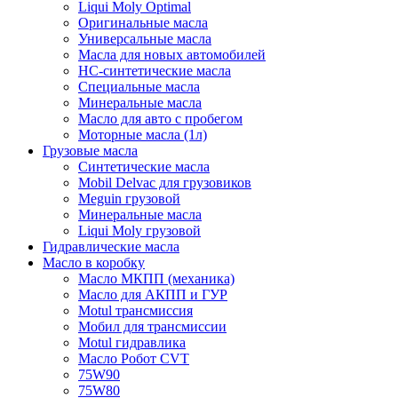
Liqui Moly Optimal
Оригинальные масла
Универсальные масла
Масла для новых автомобилей
HC-синтетические масла
Специальные масла
Минеральные масла
Масло для авто с пробегом
Моторные масла (1л)
Грузовые масла
Синтетические масла
Mobil Delvac для грузовиков
Meguin грузовой
Минеральные масла
Liqui Moly грузовой
Гидравлические масла
Масло в коробку
Масло МКПП (механика)
Масло для АКПП и ГУР
Motul трансмиссия
Мобил для трансмиссии
Motul гидравлика
Масло Робот CVT
75W90
75W80