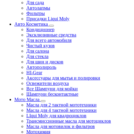
Для сада
Автолапмы
Фильтры
Присадки Liqui Moly
Авто Косметика
Кондиционер
Эксклюзивные средства
Для всего автомобиля
Чистый кузов
Для салона
Для стекла
Для шин и дисков
Автополироль
HI-Gear
Аксессуары для мытья и полировки
Освежители воздуха
Все Шампуни для мойки
Шампуни бесконтактные
Мото Масла
Масла для 2 тактной мототехники
Масла для 4 тактной мототехники
LIqui Moly для квадроциклов
Трансмиссионные масла для мотоциклов
Масла для мотовилок и фильтров
Мотохимия