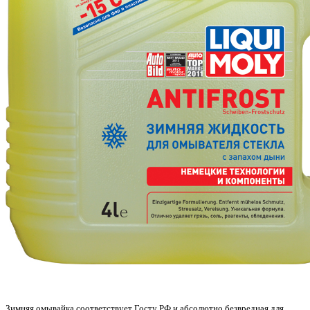
Зимняя омывайка соответствует Госту РФ и абсолютно безвредная для