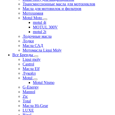
Трансмиссионные масла для мотоциклов
Масла для мотовилок и фильтров
Мотохимия
Motul Moto
motul 4t
MOTUL 300V
motul 2t
Лодочные масла
Лодки
Масла САД
Мотомасла Liqui Moly
Все Бренды
Liqui moly
Castrol
Масла Elf
Лукойл
Motul
Motul Nismo
G-Energy
Mannol
Zic
Total
Масла Hi-Gear
LUXE
Bizol