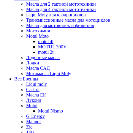
Масла для 2 тактной мототехники
Масла для 4 тактной мототехники
LIqui Moly для квадроциклов
Трансмиссионные масла для мотоциклов
Масла для мотовилок и фильтров
Мотохимия
Motul Moto
motul 4t
MOTUL 300V
motul 2t
Лодочные масла
Лодки
Масла САД
Мотомасла Liqui Moly
Все Бренды
Liqui moly
Castrol
Масла Elf
Лукойл
Motul
Motul Nismo
G-Energy
Mannol
Zic
Total