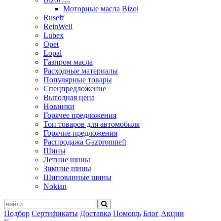
Моторные масла Bizol
Ruseff
ReinWell
Lubex
Opet
Lopal
Газпром масла
Расходные материалы
Популярные товары
Спецпредложение
Выгодная цена
Новинки
Горячее предложения
Топ товаров для автомобиля
Горячие предложения
Распродажа Gazpromneft
Шины
Летние шины
Зимние шины
Шипованные шины
Nokian
Подбор
Сертификаты
Доставка
Помощь
Блог
Акции