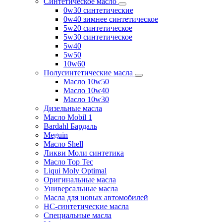
Синтетическое масло
0w30 синтетические
0w40 зимнее синтетическое
5w20 синтетическое
5w30 синтетическое
5w40
5w50
10w60
Полусинтетические масла
Масло 10w50
Масло 10w40
Масло 10w30
Дизельные масла
Масло Mobil 1
Bardahl Бардаль
Meguin
Масло Shell
Ликви Моли синтетика
Масло Top Tec
Liqui Moly Optimal
Оригинальные масла
Универсальные масла
Масла для новых автомобилей
HC-синтетические масла
Специальные масла