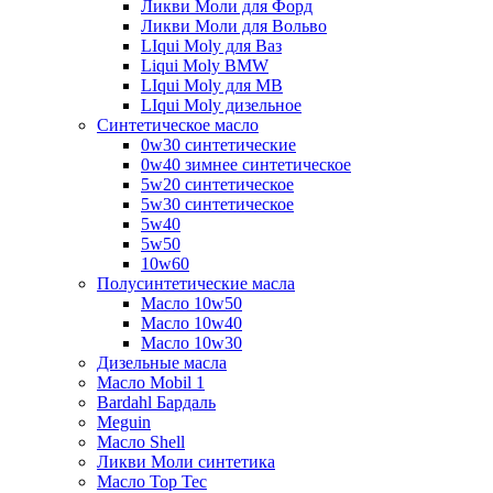
Ликви Моли для Форд
Ликви Моли для Вольво
LIqui Moly для Ваз
Liqui Moly BMW
LIqui Moly для MB
LIqui Moly дизельное
Синтетическое масло
0w30 синтетические
0w40 зимнее синтетическое
5w20 синтетическое
5w30 синтетическое
5w40
5w50
10w60
Полусинтетические масла
Масло 10w50
Масло 10w40
Масло 10w30
Дизельные масла
Масло Mobil 1
Bardahl Бардаль
Meguin
Масло Shell
Ликви Моли синтетика
Масло Top Tec