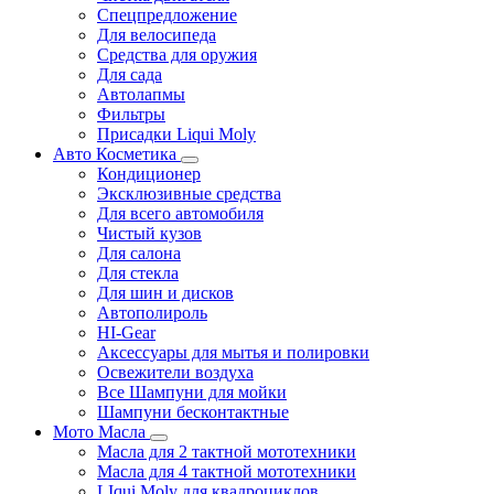
Спецпредложение
Для велосипеда
Средства для оружия
Для сада
Автолапмы
Фильтры
Присадки Liqui Moly
Авто Косметика
Кондиционер
Эксклюзивные средства
Для всего автомобиля
Чистый кузов
Для салона
Для стекла
Для шин и дисков
Автополироль
HI-Gear
Аксессуары для мытья и полировки
Освежители воздуха
Все Шампуни для мойки
Шампуни бесконтактные
Мото Масла
Масла для 2 тактной мототехники
Масла для 4 тактной мототехники
LIqui Moly для квадроциклов