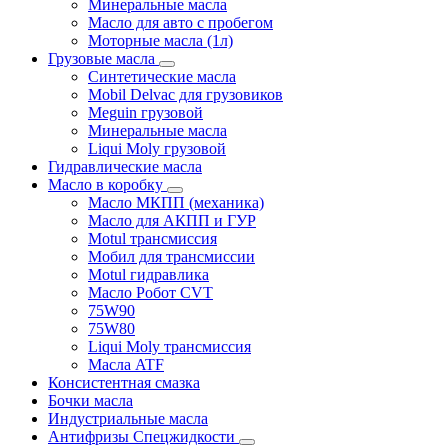
Минеральные масла
Масло для авто с пробегом
Моторные масла (1л)
Грузовые масла
Синтетические масла
Mobil Delvac для грузовиков
Meguin грузовой
Минеральные масла
Liqui Moly грузовой
Гидравлические масла
Масло в коробку
Масло МКПП (механика)
Масло для АКПП и ГУР
Motul трансмиссия
Мобил для трансмиссии
Motul гидравлика
Масло Робот CVT
75W90
75W80
Liqui Moly трансмиссия
Масла ATF
Консистентная смазка
Бочки масла
Индустриальные масла
Антифризы Спецжидкости