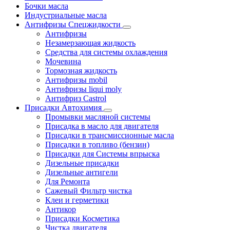
Бочки масла
Индустриальные масла
Антифризы Спецжидкости
Антифризы
Незамерзающая жидкость
Средства для системы охлаждения
Мочевина
Тормозная жидкость
Антифризы mobil
Антифризы liqui moly
Антифриз Castrol
Присадки Автохимия
Промывки масляной системы
Присадка в масло для двигателя
Присадки в трансмиссионные масла
Присадки в топливо (бензин)
Присадки для Системы впрыска
Дизельные присадки
Дизельные антигели
Для Ремонта
Сажевый Фильтр чистка
Клеи и герметики
Антикор
Присадки Косметика
Чистка двигателя