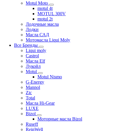
Motul Moto
motul 4t
MOTUL 300V
motul 2t
Лодочные масла
Лодки
Масла САД
Мотомасла Liqui Moly
Все Бренды
Liqui moly
Castrol
Масла Elf
Лукойл
Motul
Motul Nismo
G-Energy
Mannol
Zic
Total
Масла Hi-Gear
LUXE
Bizol
Моторные масла Bizol
Ruseff
ReinWell