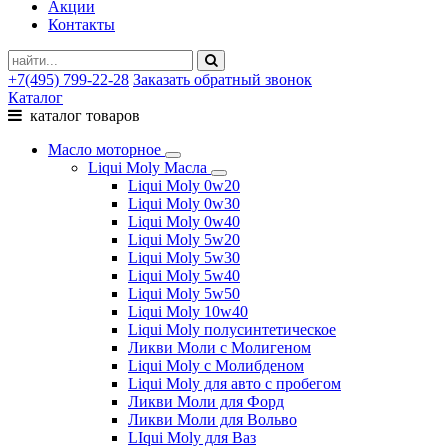
Акции
Контакты
+7(495) 799-22-28
Заказать обратный звонок
Каталог
каталог товаров
Масло моторное
Liqui Moly Масла
Liqui Moly 0w20
Liqui Moly 0w30
Liqui Moly 0w40
Liqui Moly 5w20
Liqui Moly 5w30
Liqui Moly 5w40
Liqui Moly 5w50
Liqui Moly 10w40
Liqui Moly полусинтетическое
Ликви Моли с Молигеном
Liqui Moly с Молибденом
Liqui Moly для авто с пробегом
Ликви Моли для Форд
Ликви Моли для Вольво
LIqui Moly для Ваз