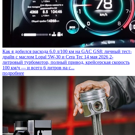
Как я добился расхода 6.0 л/100 км на GAC GS8: личный тест-
драйв с маслом Lopal 5W-30 и Cera Tec
14 мая 2026
2-
литровый турбомотор, полный привод, крейсерская скорость
100 км/ч — и всего 6 литров на с...
подробнее