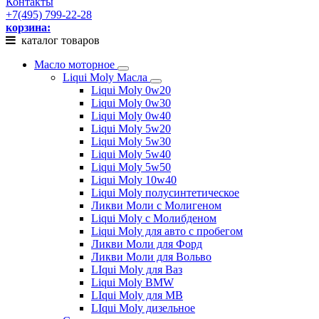
Контакты
+7(495) 799-22-28
корзина:
каталог товаров
Масло моторное
Liqui Moly Масла
Liqui Moly 0w20
Liqui Moly 0w30
Liqui Moly 0w40
Liqui Moly 5w20
Liqui Moly 5w30
Liqui Moly 5w40
Liqui Moly 5w50
Liqui Moly 10w40
Liqui Moly полусинтетическое
Ликви Моли с Молигеном
Liqui Moly с Молибденом
Liqui Moly для авто с пробегом
Ликви Моли для Форд
Ликви Моли для Вольво
LIqui Moly для Ваз
Liqui Moly BMW
LIqui Moly для MB
LIqui Moly дизельное