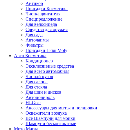
Антикор
Присадки Косметика
Чистка двигателя
Спецпредложение
Для велосипеда
Средства для оружия
Для сада
Автолапмы
Фильтры
Присадки Liqui Moly
Авто Косметика
Кондиционер
Эксклюзивные средства
Для всего автомобиля
Чистый кузов
Для салона
Для стекла
Для шин и дисков
Автополироль
HI-Gear
Аксессуары для мытья и полировки
Освежители воздуха
Все Шампуни для мойки
Шампуни бесконтактные
Мото Масла