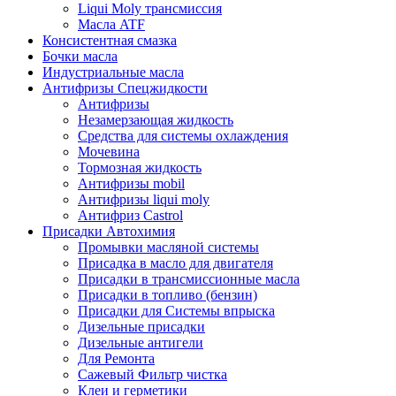
Liqui Moly трансмиссия
Масла ATF
Консистентная смазка
Бочки масла
Индустриальные масла
Антифризы Спецжидкости
Антифризы
Незамерзающая жидкость
Средства для системы охлаждения
Мочевина
Тормозная жидкость
Антифризы mobil
Антифризы liqui moly
Антифриз Castrol
Присадки Автохимия
Промывки масляной системы
Присадка в масло для двигателя
Присадки в трансмиссионные масла
Присадки в топливо (бензин)
Присадки для Системы впрыска
Дизельные присадки
Дизельные антигели
Для Ремонта
Сажевый Фильтр чистка
Клеи и герметики