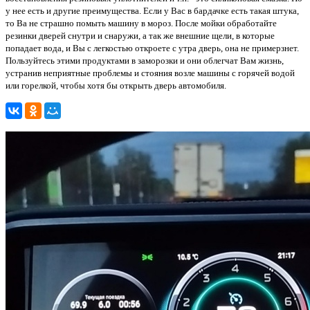
у нее есть и другие преимущества. Если у Вас в бардачке есть такая штука,
то Ва не страшно помыть машину в мороз. После мойки обработайте
резинки дверей снутри и снаружи, а так же внешние щели, в которые
попадает вода, и Вы с легкостью откроете с утра дверь, она не примерзнет.
Пользуйтесь этими продуктами в заморозки и они облегчат Вам жизнь,
устранив неприятные проблемы и стояния возле машины с горячей водой
или горелкой, чтобы хотя бы открыть дверь автомобиля.