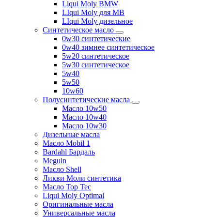
Liqui Moly BMW
LIqui Moly для MB
LIqui Moly дизельное
Синтетическое масло
0w30 синтетические
0w40 зимнее синтетическое
5w20 синтетическое
5w30 синтетическое
5w40
5w50
10w60
Полусинтетические масла
Масло 10w50
Масло 10w40
Масло 10w30
Дизельные масла
Масло Mobil 1
Bardahl Бардаль
Meguin
Масло Shell
Ликви Моли синтетика
Масло Top Tec
Liqui Moly Optimal
Оригинальные масла
Универсальные масла