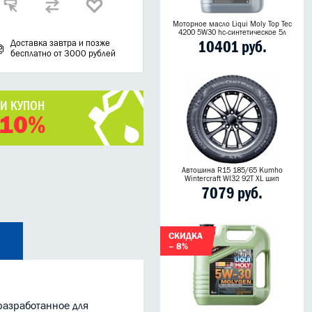
Моторное масло Liqui Moly Top Tec
4200 5W30 hc-синтетическое 5л
10401 руб.
Доставка завтра и позже
бесплатно от 3000 рублей
ЧИ КУПОН
 10%
Автошина R15 185/65 Kumho
Wintercraft WI32 92T XL шип
7079 руб.
СКИДКА
– 8%
 разработанное для