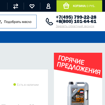
КОРЗИНА:
0 РУБ.
+7(495) 799-22-28
+8(800) 101-64-61
Подобрать масло
Заказать обратный звонок
Г
О
Р
Я
Ч
И
Е
Р
Е
Д
Л
О
Ж
Е
Н
И
Я
П
Есть в наличии