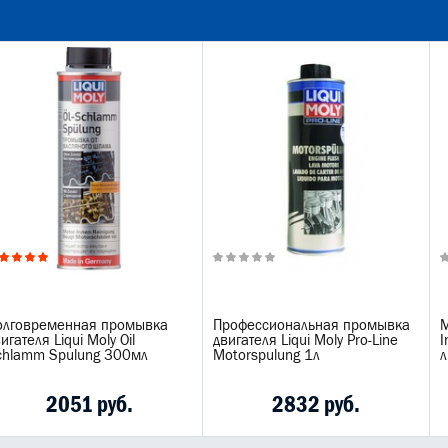
олговременная промывка
Профессиональная промывка
М
игателя Liqui Moly Oil
двигателя Liqui Moly Pro-Line
I
chlamm Spulung 300мл
Motorspulung 1л
л
2051 руб.
2832 руб.