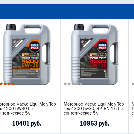
торное масло Liqui Moly Top
Моторное масло Liqui Moly Top
М
ec 4200 5W30 hc-
Tec 4300 5w30, SP, RN 17, hc-
T
интетическое 5л
синтетическое 5л
с
10401 руб.
10863 руб.