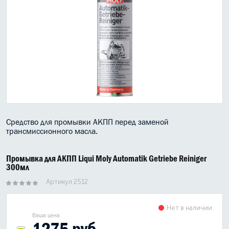
МАСЛО В КОРОБКУ
КОНСИСТЕНТНАЯ СМАЗКА
БОЧКИ МАСЛА
ИНДУСТРИАЛЬНЫЕ МАСЛА
АНТИФРИЗЫ СПЕЦЖИДКОСТИ
Средство для промывки АКПП перед заменой
ПРИСАДКИ АВТОХИМИЯ
трансмиссионного масла.
АВТО КОСМЕТИКА
Промывка для АКПП Liqui Moly Automatik Getriebe Reiniger
300мл
МОТО МАСЛА
Артикул 2512
ВСЕ БРЕНДЫ
Нет в наличии
Ваша цена
1275 руб.