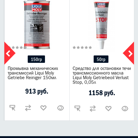
150гр
50гр
Промывка механических
Средство для остановки течи
х
трансмиссий Liqui Moly
трансмиссионного масла
Getriebe Reiniger 150мл
Liqui Moly Getriebeoil Verlust
Stop, 0,05л
913 руб.
1158 руб.