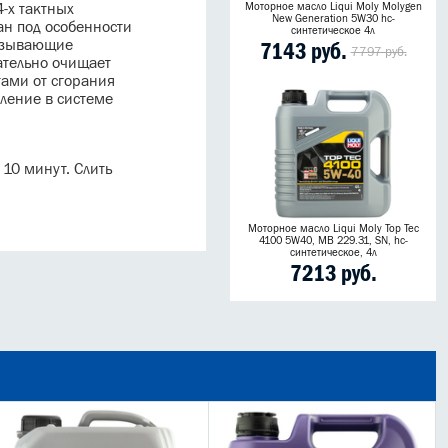
4-х тактных
Моторное масло Liqui Moly Molygen
New Generation 5W30 hc-
ан под особенности
синтетическое 4л
вызывающие
7143 руб.
7797 руб.
ательно очищает
ами от сгорания
ление в системе
 10 минут. Слить
Моторное масло Liqui Moly Top Tec
4100 5W40, MB 229.31, SN, hc-
синтетическое, 4л
7213 руб.