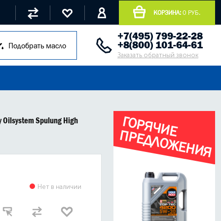
КОРЗИНА:
0 РУБ.
+7(495) 799-22-28
+8(800) 101-64-61
Подобрать масло
Заказать обратный звонок
Г
О
Р
Я
Ч
И
Е
Р
Е
Д
Л
О
Ж
Е
Н
И
Я
 Oilsystem Spulung High
П
Нет в наличии