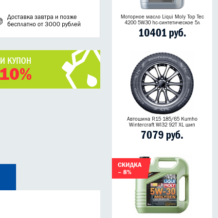
Доставка завтра и позже
Моторное масло Liqui Moly Top Tec
4200 5W30 hc-синтетическое 5л
бесплатно от 3000 рублей
10401 руб.
ЧИ КУПОН
 10%
Автошина R15 185/65 Kumho
Wintercraft WI32 92T XL шип
7079 руб.
СКИДКА
– 8%