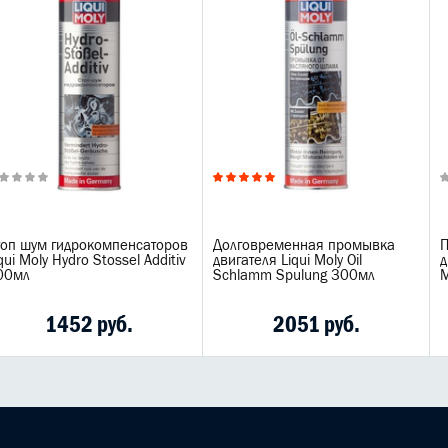
топ шум гидрокомпенсаторов
Долговременная промывка
П
qui Moly Hydro Stossel Additiv
двигателя Liqui Moly Oil
д
00мл
Schlamm Spulung 300мл
M
1452 руб.
2051 руб.