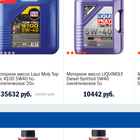
торное масло Liqui Moly Top
Моторное масло LIQUIMOLY
А
ec 4100 5W40 hc-
Diesel Synthoil 5W40
K
интетическое 20л
синтетическое 5л
5
35632 руб.
10442 руб.
38987 руб.