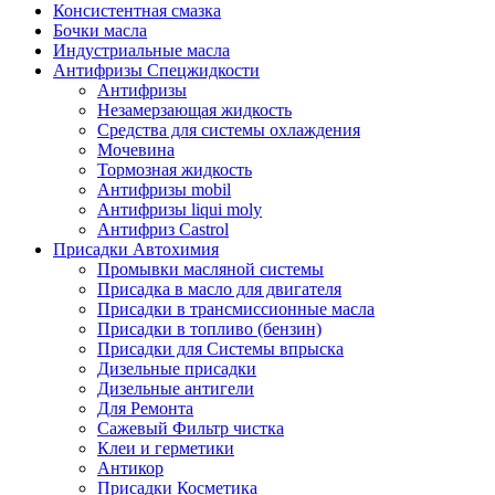
Консистентная смазка
Бочки масла
Индустриальные масла
Антифризы Спецжидкости
Антифризы
Незамерзающая жидкость
Средства для системы охлаждения
Мочевина
Тормозная жидкость
Антифризы mobil
Антифризы liqui moly
Антифриз Castrol
Присадки Автохимия
Промывки масляной системы
Присадка в масло для двигателя
Присадки в трансмиссионные масла
Присадки в топливо (бензин)
Присадки для Системы впрыска
Дизельные присадки
Дизельные антигели
Для Ремонта
Сажевый Фильтр чистка
Клеи и герметики
Антикор
Присадки Косметика