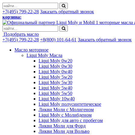
+7(495) 799-22-28
Заказать обратный звонок
корзина:
моторные масла 
Подобрать масло
+7(495) 799-22-28
+8(800) 101-64-61
Заказать обратный звонок
Масло моторное
Liqui Moly Масла
Liqui Moly 0w20
Liqui Moly 0w30
Liqui Moly 0w40
Liqui Moly 5w20
Liqui Moly 5w30
Liqui Moly 5w40
Liqui Moly 5w50
Liqui Moly 10w40
Liqui Moly полусинтетическое
Ликви Моли с Молигеном
Liqui Moly с Молибденом
Liqui Moly для авто с пробегом
Ликви Моли для Форд
Ликви Моли для Вольво