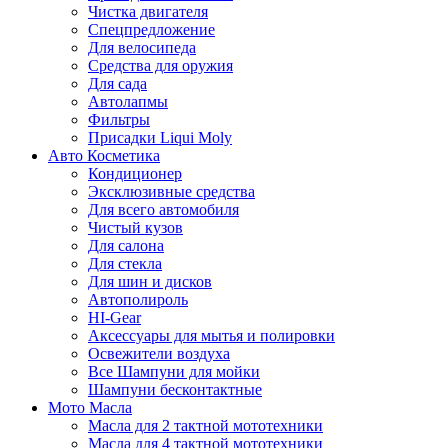
Чистка двигателя
Спецпредложение
Для велосипеда
Средства для оружия
Для сада
Автолапмы
Фильтры
Присадки Liqui Moly
Авто Косметика
Кондиционер
Эксклюзивные средства
Для всего автомобиля
Чистый кузов
Для салона
Для стекла
Для шин и дисков
Автополироль
HI-Gear
Аксессуары для мытья и полировки
Освежители воздуха
Все Шампуни для мойки
Шампуни бесконтактные
Мото Масла
Масла для 2 тактной мототехники
Масла для 4 тактной мототехники