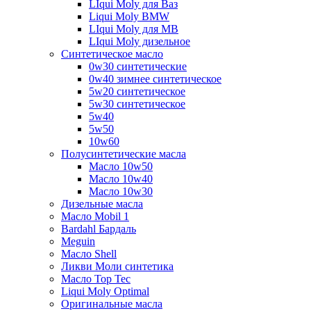
LIqui Moly для Ваз
Liqui Moly BMW
LIqui Moly для MB
LIqui Moly дизельное
Синтетическое масло
0w30 синтетические
0w40 зимнее синтетическое
5w20 синтетическое
5w30 синтетическое
5w40
5w50
10w60
Полусинтетические масла
Масло 10w50
Масло 10w40
Масло 10w30
Дизельные масла
Масло Mobil 1
Bardahl Бардаль
Meguin
Масло Shell
Ликви Моли синтетика
Масло Top Tec
Liqui Moly Optimal
Оригинальные масла