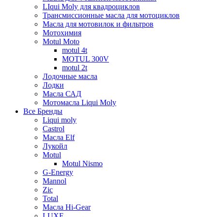
LIqui Moly для квадроциклов
Трансмиссионные масла для мотоциклов
Масла для мотовилок и фильтров
Мотохимия
Motul Moto
motul 4t
MOTUL 300V
motul 2t
Лодочные масла
Лодки
Масла САД
Мотомасла Liqui Moly
Все Бренды
Liqui moly
Castrol
Масла Elf
Лукойл
Motul
Motul Nismo
G-Energy
Mannol
Zic
Total
Масла Hi-Gear
LUXE