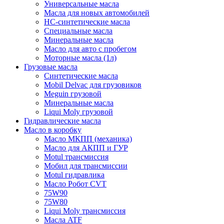
Универсальные масла
Масла для новых автомобилей
HC-синтетические масла
Специальные масла
Минеральные масла
Масло для авто с пробегом
Моторные масла (1л)
Грузовые масла
Синтетические масла
Mobil Delvac для грузовиков
Meguin грузовой
Минеральные масла
Liqui Moly грузовой
Гидравлические масла
Масло в коробку
Масло МКПП (механика)
Масло для АКПП и ГУР
Motul трансмиссия
Мобил для трансмиссии
Motul гидравлика
Масло Робот CVT
75W90
75W80
Liqui Moly трансмиссия
Масла ATF