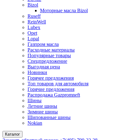
Bizol
Моторные масла Bizol
Ruseff
ReinWell
Lubex
Opet
Lopal
Газпром масла
Расходные материалы
Популярные товары
Спецпредложение
Выгодная цена
Новинки
Горячее предложения
Топ товаров для автомобиля
Горячие предложения
Распродажа Gazpromneft
Шины
Летние шины
Зимние шины
Шипованные шины
Nokian
Каталог