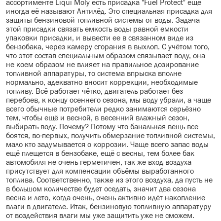
ассортименте Liqui Moly есть присадка "Fuel Protect" ещё
иногда её называют Антилёд. Это специальная присадка для
защиты бензиновой топливной системы от воды. Задача
этой присадки связать емкость воды равной емкости
упаковки присадки, и вывести ее в связанном виде из
бензобака, через камеру сгорания в выхлоп. С учётом того,
что этот состав специальным образом связывает воду, она
не коем образом не влияет на правильное дозирование
топливной аппаратуры, то система впрыска вполне
нормально, адекватно вносит коррекции, необходимые
топливу. Всё работает чётко, двигатель работает без
перебоев, к концу осеннего сезона, мы воду убрали, а чаще
всего обычные потребители редко занимаются серьёзно
тем, чтобы ещё и весной, в весенний влажный сезон,
выбирать воду. Почему? Потому что банальная вещь все
боятся, во-первых, получить обмерзание топливной системы,
мало кто задумывается о коррозии. Чаще всего запас воды
ещё плещется в бензобаке, ещё с весны, тем более бак
автомобиля не очень герметичен, так же вход воздуха
присутствует для компенсации объёмы выработанного
топлива. Соответственно, также из этого воздуха, да пусть не
в большом количестве будет оседать, значит два сезона
весна и лето, когда очень, очень активно идёт накопление
влаги в двигателе. Итак, бензиновую топливную аппаратуру
от воздействия влаги мы уже защитить уже не сможем.