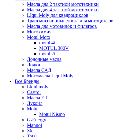
Масла для 2 тактной мототехники
Масла для 4 тактной мототехники
LIqui Moly для квадроциклов
Трансмиссионные масла для мотоциклов
Масла для мотовилок и фильтров
Мотохимия
Motul Moto
motul 4t
MOTUL 300V
motul 2t
Лодочные масла
Лодки
Масла САД
Мотомасла Liqui Moly
Все Бренды
Liqui moly
Castrol
Масла Elf
Лукойл
Motul
Motul Nismo
G-Energy
Mannol
Zic
Total