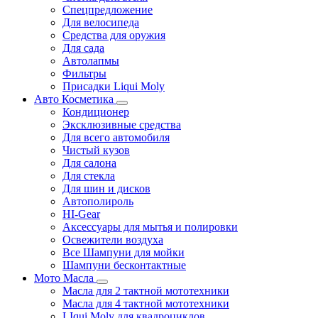
Спецпредложение
Для велосипеда
Средства для оружия
Для сада
Автолапмы
Фильтры
Присадки Liqui Moly
Авто Косметика
Кондиционер
Эксклюзивные средства
Для всего автомобиля
Чистый кузов
Для салона
Для стекла
Для шин и дисков
Автополироль
HI-Gear
Аксессуары для мытья и полировки
Освежители воздуха
Все Шампуни для мойки
Шампуни бесконтактные
Мото Масла
Масла для 2 тактной мототехники
Масла для 4 тактной мототехники
LIqui Moly для квадроциклов