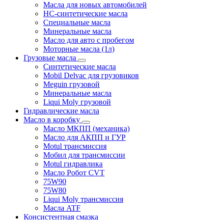
Масла для новых автомобилей
HC-синтетические масла
Специальные масла
Минеральные масла
Масло для авто с пробегом
Моторные масла (1л)
Грузовые масла
Синтетические масла
Mobil Delvac для грузовиков
Meguin грузовой
Минеральные масла
Liqui Moly грузовой
Гидравлические масла
Масло в коробку
Масло МКПП (механика)
Масло для АКПП и ГУР
Motul трансмиссия
Мобил для трансмиссии
Motul гидравлика
Масло Робот CVT
75W90
75W80
Liqui Moly трансмиссия
Масла ATF
Консистентная смазка