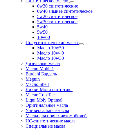
Синтетическое масло
0w30 синтетические
0w40 зимнее синтетическое
5w20 синтетическое
5w30 синтетическое
5w40
5w50
10w60
Полусинтетические масла
Масло 10w50
Масло 10w40
Масло 10w30
Дизельные масла
Масло Mobil 1
Bardahl Бардаль
Meguin
Масло Shell
Ликви Моли синтетика
Масло Top Tec
Liqui Moly Optimal
Оригинальные масла
Универсальные масла
Масла для новых автомобилей
HC-синтетические масла
Специальные масла