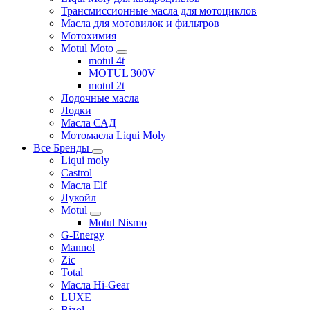
Трансмиссионные масла для мотоциклов
Масла для мотовилок и фильтров
Мотохимия
Motul Moto
motul 4t
MOTUL 300V
motul 2t
Лодочные масла
Лодки
Масла САД
Мотомасла Liqui Moly
Все Бренды
Liqui moly
Castrol
Масла Elf
Лукойл
Motul
Motul Nismo
G-Energy
Mannol
Zic
Total
Масла Hi-Gear
LUXE
Bizol