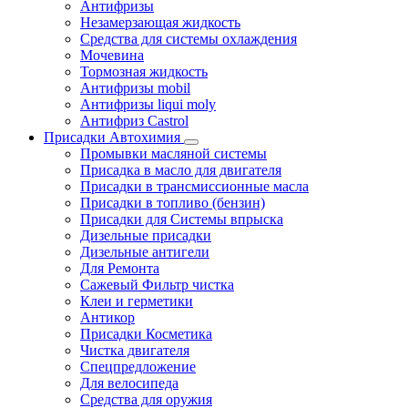
Антифризы
Незамерзающая жидкость
Средства для системы охлаждения
Мочевина
Тормозная жидкость
Антифризы mobil
Антифризы liqui moly
Антифриз Castrol
Присадки Автохимия
Промывки масляной системы
Присадка в масло для двигателя
Присадки в трансмиссионные масла
Присадки в топливо (бензин)
Присадки для Системы впрыска
Дизельные присадки
Дизельные антигели
Для Ремонта
Сажевый Фильтр чистка
Клеи и герметики
Антикор
Присадки Косметика
Чистка двигателя
Спецпредложение
Для велосипеда
Средства для оружия