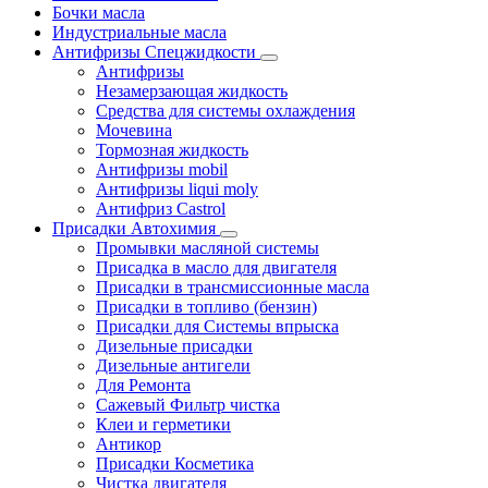
Бочки масла
Индустриальные масла
Антифризы Спецжидкости
Антифризы
Незамерзающая жидкость
Средства для системы охлаждения
Мочевина
Тормозная жидкость
Антифризы mobil
Антифризы liqui moly
Антифриз Castrol
Присадки Автохимия
Промывки масляной системы
Присадка в масло для двигателя
Присадки в трансмиссионные масла
Присадки в топливо (бензин)
Присадки для Системы впрыска
Дизельные присадки
Дизельные антигели
Для Ремонта
Сажевый Фильтр чистка
Клеи и герметики
Антикор
Присадки Косметика
Чистка двигателя