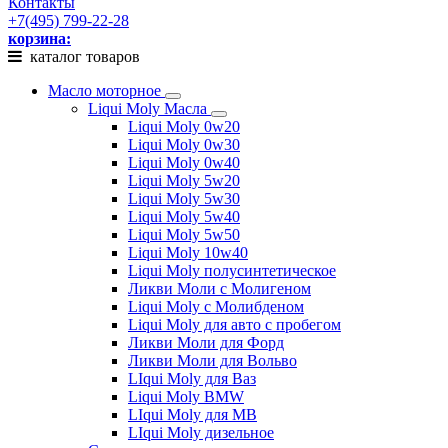
Контакты
+7(495) 799-22-28
корзина:
каталог товаров
Масло моторное
Liqui Moly Масла
Liqui Moly 0w20
Liqui Moly 0w30
Liqui Moly 0w40
Liqui Moly 5w20
Liqui Moly 5w30
Liqui Moly 5w40
Liqui Moly 5w50
Liqui Moly 10w40
Liqui Moly полусинтетическое
Ликви Моли с Молигеном
Liqui Moly с Молибденом
Liqui Moly для авто с пробегом
Ликви Моли для Форд
Ликви Моли для Вольво
LIqui Moly для Ваз
Liqui Moly BMW
LIqui Moly для MB
LIqui Moly дизельное