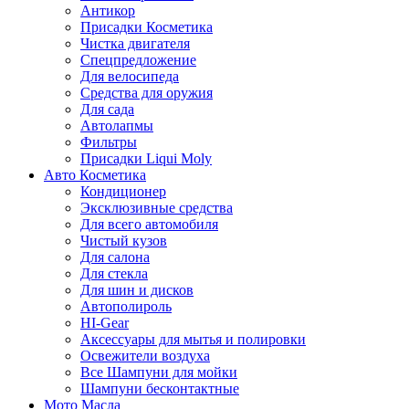
Антикор
Присадки Косметика
Чистка двигателя
Спецпредложение
Для велосипеда
Средства для оружия
Для сада
Автолапмы
Фильтры
Присадки Liqui Moly
Авто Косметика
Кондиционер
Эксклюзивные средства
Для всего автомобиля
Чистый кузов
Для салона
Для стекла
Для шин и дисков
Автополироль
HI-Gear
Аксессуары для мытья и полировки
Освежители воздуха
Все Шампуни для мойки
Шампуни бесконтактные
Мото Масла