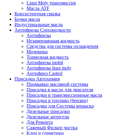
Liqui Moly трансмиссия
Масла ATF
Консистентная смазка
Бочки масла
Индустриальные масла
Антифризы Спецжидкости
Антифризы
Незамерзающая жидкость
Средства для системы охлаждения
Мочевина
Тормозная жидкость
Антифризы mobil
Антифризы liqui moly
Антифриз Castrol
Присадки Автохимия
Промывки масляной системы
Присадка в масло для двигателя
Присадки в трансмиссионные масла
Присадки в топливо (бензин)
Присадки для Системы впрыска
Дизельные присадки
Дизельные антигели
Для Ремонта
Сажевый Фильтр чистка
Клеи и герметики