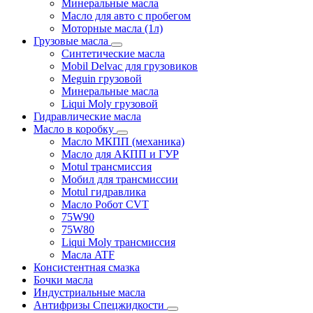
Минеральные масла
Масло для авто с пробегом
Моторные масла (1л)
Грузовые масла
Синтетические масла
Mobil Delvac для грузовиков
Meguin грузовой
Минеральные масла
Liqui Moly грузовой
Гидравлические масла
Масло в коробку
Масло МКПП (механика)
Масло для АКПП и ГУР
Motul трансмиссия
Мобил для трансмиссии
Motul гидравлика
Масло Робот CVT
75W90
75W80
Liqui Moly трансмиссия
Масла ATF
Консистентная смазка
Бочки масла
Индустриальные масла
Антифризы Спецжидкости