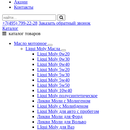
Акции
Контакты
+7(495) 799-22-28
Заказать обратный звонок
Каталог
каталог товаров
Масло моторное
Liqui Moly Масла
Liqui Moly 0w20
Liqui Moly 0w30
Liqui Moly 0w40
Liqui Moly 5w20
Liqui Moly 5w30
Liqui Moly 5w40
Liqui Moly 5w50
Liqui Moly 10w40
Liqui Moly полусинтетическое
Ликви Моли с Молигеном
Liqui Moly с Молибденом
Liqui Moly для авто с пробегом
Ликви Моли для Форд
Ликви Моли для Вольво
LIqui Moly для Ваз