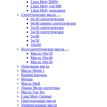
Liqui Moly BMW
LIqui Moly для MB
LIqui Moly дизельное
Синтетическое масло
0w30 синтетические
0w40 зимнее синтетическое
5w20 синтетическое
5w30 синтетическое
5w40
5w50
10w60
Полусинтетические масла
Масло 10w50
Масло 10w40
Масло 10w30
Дизельные масла
Масло Mobil 1
Bardahl Бардаль
Meguin
Масло Shell
Ликви Моли синтетика
Масло Top Tec
Liqui Moly Optimal
Оригинальные масла
Универсальные масла