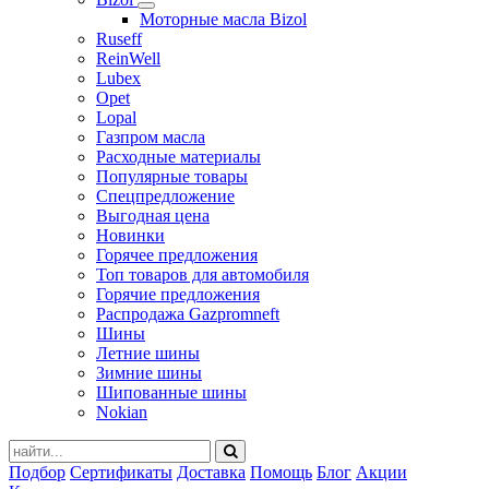
Моторные масла Bizol
Ruseff
ReinWell
Lubex
Opet
Lopal
Газпром масла
Расходные материалы
Популярные товары
Спецпредложение
Выгодная цена
Новинки
Горячее предложения
Топ товаров для автомобиля
Горячие предложения
Распродажа Gazpromneft
Шины
Летние шины
Зимние шины
Шипованные шины
Nokian
Подбор
Сертификаты
Доставка
Помощь
Блог
Акции