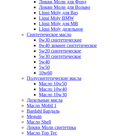
Ликви Моли для Форд
Ликви Моли для Вольво
LIqui Moly для Ваз
Liqui Moly BMW
LIqui Moly для MB
LIqui Moly дизельное
Синтетическое масло
0w30 синтетические
0w40 зимнее синтетическое
5w20 синтетическое
5w30 синтетическое
5w40
5w50
10w60
Полусинтетические масла
Масло 10w50
Масло 10w40
Масло 10w30
Дизельные масла
Масло Mobil 1
Bardahl Бардаль
Meguin
Масло Shell
Ликви Моли синтетика
Масло Top Tec