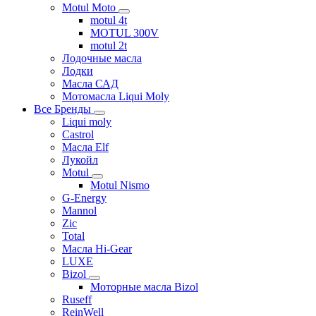
Motul Moto
motul 4t
MOTUL 300V
motul 2t
Лодочные масла
Лодки
Масла САД
Мотомасла Liqui Moly
Все Бренды
Liqui moly
Castrol
Масла Elf
Лукойл
Motul
Motul Nismo
G-Energy
Mannol
Zic
Total
Масла Hi-Gear
LUXE
Bizol
Моторные масла Bizol
Ruseff
ReinWell