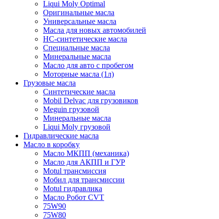
Liqui Moly Optimal
Оригинальные масла
Универсальные масла
Масла для новых автомобилей
HC-синтетические масла
Специальные масла
Минеральные масла
Масло для авто с пробегом
Моторные масла (1л)
Грузовые масла
Синтетические масла
Mobil Delvac для грузовиков
Meguin грузовой
Минеральные масла
Liqui Moly грузовой
Гидравлические масла
Масло в коробку
Масло МКПП (механика)
Масло для АКПП и ГУР
Motul трансмиссия
Мобил для трансмиссии
Motul гидравлика
Масло Робот CVT
75W90
75W80