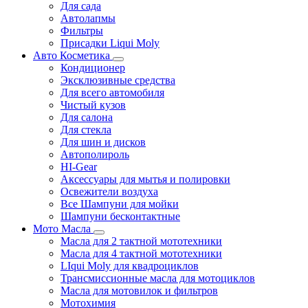
Для сада
Автолапмы
Фильтры
Присадки Liqui Moly
Авто Косметика
Кондиционер
Эксклюзивные средства
Для всего автомобиля
Чистый кузов
Для салона
Для стекла
Для шин и дисков
Автополироль
HI-Gear
Аксессуары для мытья и полировки
Освежители воздуха
Все Шампуни для мойки
Шампуни бесконтактные
Мото Масла
Масла для 2 тактной мототехники
Масла для 4 тактной мототехники
LIqui Moly для квадроциклов
Трансмиссионные масла для мотоциклов
Масла для мотовилок и фильтров
Мотохимия