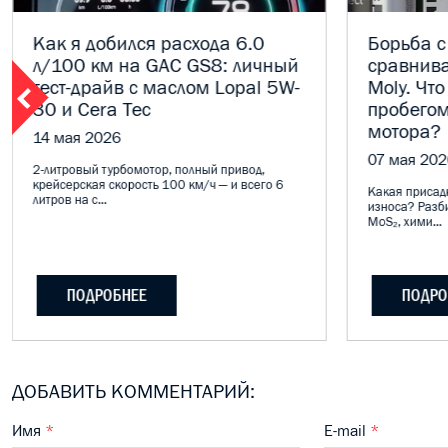
Как я добился расхода 6.0
Борьба с
л/100 км на GAC GS8: личный
сравнива
тест-драйв с маслом Lopal 5W-
Moly. Что
30 и Cera Tec
пробегом
мотора?
14 мая 2026
07 мая 202
2-литровый турбомотор, полный привод,
крейсерская скорость 100 км/ч — и всего 6
Какая присадк
литров на с...
износа? Разб
MoS₂, хими...
ПОДРОБНЕЕ
ПОДРО
ДОБАВИТЬ КОММЕНТАРИЙ:
Имя
*
E-mail
*