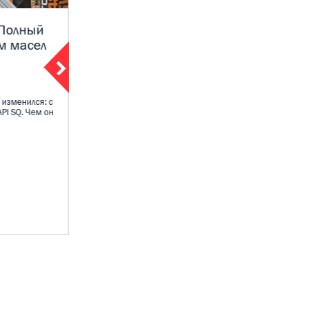
 Полный
Экспертное мнение Moly Shop:
м масел
Какое масло выбрать для
Нивы Трэвел — 0W-40 или 5W-
40
09 декабря 2025
 изменился: с
PI SQ. Чем он
Владельцы Нивы Трэвел и LADA 4×4 постоянно
спорят: какое моторное масло лучше - 0W-40
или 5...
ПОДРОБНЕЕ