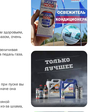
ым здоровьем,
разом, очень
увеличивая
 педаль газа.
 при пуске вы
иначе она
сляной
 из-за шлама,