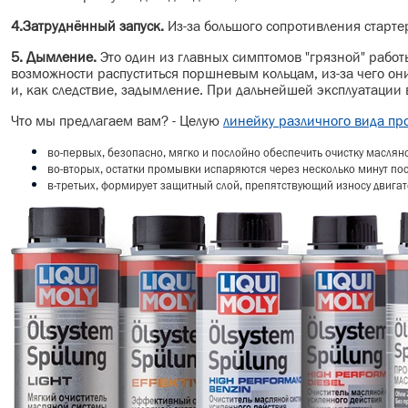
4.Затруднённый запуск.
Из-за большого сопротивления старте
5. Дымление.
Это один из главных симптомов "грязной" работы
возможности распуститься поршневым кольцам, из-за чего он
и, как следствие, задымление. При дальнейшей эксплуатации в
Что мы предлагаем вам? - Целую
линейку различного вида п
во-первых, безопасно, мягко и послойно обеспечить очистку маслян
во-вторых, остатки промывки испаряются через несколько минут пос
в-третьих, формирует защитный слой, препятствующий износу двига