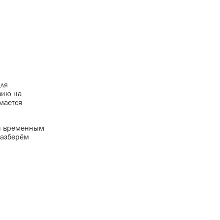
для
вию на
мается
ен временным
разберём