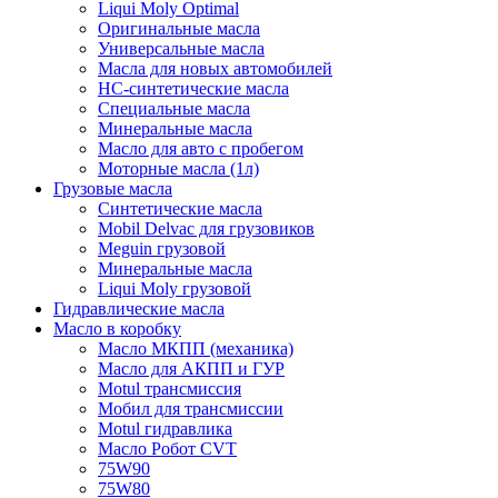
Liqui Moly Optimal
Оригинальные масла
Универсальные масла
Масла для новых автомобилей
HC-синтетические масла
Специальные масла
Минеральные масла
Масло для авто с пробегом
Моторные масла (1л)
Грузовые масла
Синтетические масла
Mobil Delvac для грузовиков
Meguin грузовой
Минеральные масла
Liqui Moly грузовой
Гидравлические масла
Масло в коробку
Масло МКПП (механика)
Масло для АКПП и ГУР
Motul трансмиссия
Мобил для трансмиссии
Motul гидравлика
Масло Робот CVT
75W90
75W80