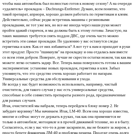
чтобы наш автомобиль был полностью готов к новому сезону! А на очереди
«удалитель» прокладок – Duchtungs-Entferner. Думаю, всем понятно, что
такой препарат, априори, хорошо должен работать по герметикам и клеям.
Действительно, сейчас редко встретишь машины с резиновыми
прокладками, не тот уже век, но все-же иногда через наши руки может
пройти эдакий старичок, и мы должны быть к этому готовы. Зачастую, на
таких машинах требуется снять поддон ДВС, где очень часто можно
встретить эти самые прокладки. По удалению у вас останутся следы
герметика и клея. Как от них избавиться? А вот тут к нам и приходит в руки
этот продукт. Просто "пшикнули" на прокладку и она отдалась вам вместе
со всем этим добром. Поверьте, лучше не скрести остатки ножом, так как вы
можете легко оставить задир. Все. Теперь ваша поверхность готова к вашим
экспериментам: установке новых прокладок, герметика и клея. Забыл
упомянуть, что это средство очень хорошо работает по нагарам.
Универсальные средства для обслуживания и ухода.
Не всегда у нас будет возможность использовать, например, чистый
очиститель, для такого случая у нас есть универсальные средства,
способные в себе совместить препараты разного рода, предназначенные
для разных случаев.
Итак, очистителей мы набрали, теперь перейдем к блоку номер 2. Не
забудьте корзинку! Мы начинаем. Итак, LM-40. Всем она хорошо известна,
многие и сейчас могут ее держать в руках, так как она применяется не
только в автомобиле, мотоцикле и в прочей движимой технике, но и в быту.
Согласитесь, если у вас что-то в доме заскрипело, вы не бежите за жиром, а
просто берете флакончик ЛМ-40 и проблема решена. Продукт очень долго