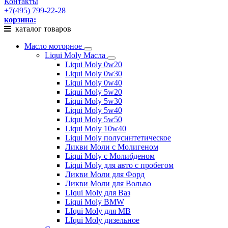
Контакты
+7(495) 799-22-28
корзина:
каталог товаров
Масло моторное
Liqui Moly Масла
Liqui Moly 0w20
Liqui Moly 0w30
Liqui Moly 0w40
Liqui Moly 5w20
Liqui Moly 5w30
Liqui Moly 5w40
Liqui Moly 5w50
Liqui Moly 10w40
Liqui Moly полусинтетическое
Ликви Моли с Молигеном
Liqui Moly с Молибденом
Liqui Moly для авто с пробегом
Ликви Моли для Форд
Ликви Моли для Вольво
LIqui Moly для Ваз
Liqui Moly BMW
LIqui Moly для MB
LIqui Moly дизельное