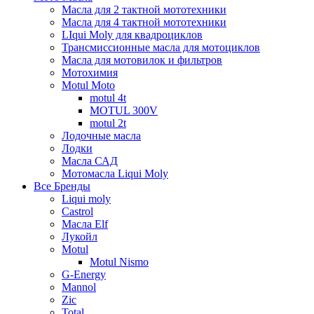
Масла для 2 тактной мототехники
Масла для 4 тактной мототехники
LIqui Moly для квадроциклов
Трансмиссионные масла для мотоциклов
Масла для мотовилок и фильтров
Мотохимия
Motul Moto
motul 4t
MOTUL 300V
motul 2t
Лодочные масла
Лодки
Масла САД
Мотомасла Liqui Moly
Все Бренды
Liqui moly
Castrol
Масла Elf
Лукойл
Motul
Motul Nismo
G-Energy
Mannol
Zic
Total