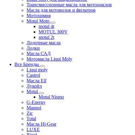
Трансмиссионные масла для мотоциклов
Масла для мотовилок и фильтров
Мотохимия
Motul Moto
motul 4t
MOTUL 300V
motul 2t
Лодочные масла
Лодки
Масла САД
Мотомасла Liqui Moly
Все Бренды
Liqui moly
Castrol
Масла Elf
Лукойл
Motul
Motul Nismo
G-Energy
Mannol
Zic
Total
Масла Hi-Gear
LUXE
Bizol