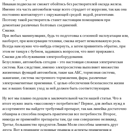
Никакая подвеска не сможет обойтись без растворителей оксида железа.
Именно эта часть автомобиля чаще всего страдает от коррозии, так как она
постоянно контактирует с окружающей средой: водой, реагентами.
Поэтому такой растворитель станет настоящим помощником при
демонтаже различных болтовых соединений.
Смазки.
При любых манипуляциях, будь то подготовка к сезонной эксплуатации или,
наоборот, при консервации техники, смазка играет немаловажную роль.
Всегда нам нужно что-нибудь отвернуть, а затем привинтить обратно, при
этом не танцуя с бубном, задавшись вопросом, что винт приржавел.
Смазки для обслуживания электрооборудования.
Безусловно, автомобиль сегодня – это настоящая сложная электрическая
система. Как следствие, именно электросистема выполняет множество
жизненных функций автомобиля, такие как АБС, тормозная система,
зажигание, система экстренного торможения, фары, различные
электромагнитные приемники. С целью обеспечения безопасности жизни
вас и ваших близких уход за ней должен быть соответствующим.
Ну вот мы плавно подошли к заключительной части нашей статьи. Что в
итоге нужно знать «массовому» потребителю? Первое, для любых нужд в
ассортименте вы найдете требуемый препарат, так как линейка достаточно
обширна и способна покрыть практически все потребности. Второе,
никогда не применяйте препараты там, где они совершенно неликвид.
Третье, большинство продуктов Ликви Моли способны заменять друг
друга. Вот в принципе основные правила и аспекты применения и