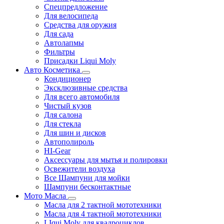
Спецпредложение
Для велосипеда
Средства для оружия
Для сада
Автолапмы
Фильтры
Присадки Liqui Moly
Авто Косметика
Кондиционер
Эксклюзивные средства
Для всего автомобиля
Чистый кузов
Для салона
Для стекла
Для шин и дисков
Автополироль
HI-Gear
Аксессуары для мытья и полировки
Освежители воздуха
Все Шампуни для мойки
Шампуни бесконтактные
Мото Масла
Масла для 2 тактной мототехники
Масла для 4 тактной мототехники
LIqui Moly для квадроциклов