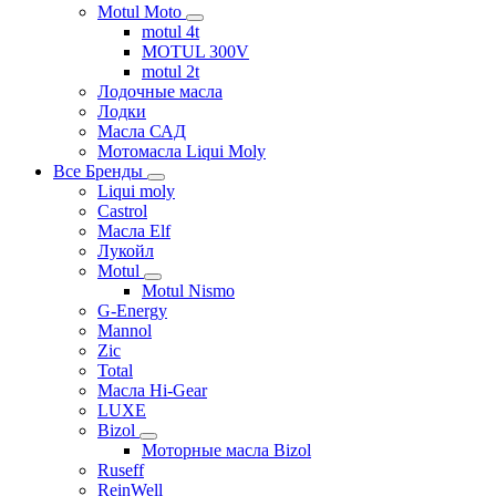
Motul Moto
motul 4t
MOTUL 300V
motul 2t
Лодочные масла
Лодки
Масла САД
Мотомасла Liqui Moly
Все Бренды
Liqui moly
Castrol
Масла Elf
Лукойл
Motul
Motul Nismo
G-Energy
Mannol
Zic
Total
Масла Hi-Gear
LUXE
Bizol
Моторные масла Bizol
Ruseff
ReinWell