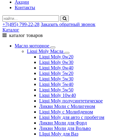
Акции
Контакты
+7(495) 799-22-28
Заказать обратный звонок
Каталог
каталог товаров
Масло моторное
Liqui Moly Масла
Liqui Moly 0w20
Liqui Moly 0w30
Liqui Moly 0w40
Liqui Moly 5w20
Liqui Moly 5w30
Liqui Moly 5w40
Liqui Moly 5w50
Liqui Moly 10w40
Liqui Moly полусинтетическое
Ликви Моли с Молигеном
Liqui Moly с Молибденом
Liqui Moly для авто с пробегом
Ликви Моли для Форд
Ликви Моли для Вольво
LIqui Moly для Ваз