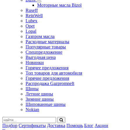
Моторные масла Bizol
Ruseff
ReinWell
Lubex
Opet
Lopal
Газпром масла
Расходные материалы
Популярные товары
Спецпредложение
Выгодная цена
Новинки
Горячее предложения
Топ товаров для автомобиля
Горячие предложения
Распродажа Gazpromneft
Шины
Летние шины
Зимние шины
Шипованные шины
Nokian
Подбор
Сертификаты
Доставка
Помощь
Блог
Акции