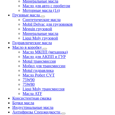
Минеральные масла
Масло для авто с пробегом
Моторные масла (1л)
Грузовые масла
Синтетические масла
Mobil Delvac для грузовиков
Meguin грузовой
Минеральные масла
Liqui Moly грузовой
Гидравлические масла
Масло в коробку
Масло МКПП (механика)
Масло для АКПП и ГУР
Motul трансмиссия
Мобил для трансмиссии
Motul гидравлика
Масло Робот CVT
75W90
75W80
Liqui Moly трансмиссия
Масла ATF
Консистентная смазка
Бочки масла
Индустриальные масла
Антифризы Спецжидкости