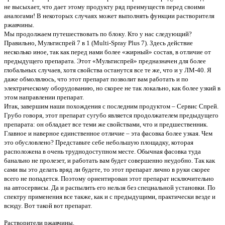
не высыхает, что дает этому продукту ряд преимуществ перед своими
аналогами! В некоторых случаях может выполнять функции растворителя
ржавчины.
Мы продолжаем путешествовать по блоку. Кто у нас следующий?
Правильно, Мультиспрей 7 в 1 (Multi-Spray Plus 7). Здесь действие
несколько иное, так как перед нами более «жирный» состав, в отличие от
предыдущего препарата. Этот «Мультиспрей» предназначен для более
глобальных случаев, хотя свойства останутся все те же, что и у ЛМ-40. Я
даже обмолвлюсь, что этот препарат позволит вам работать и по
электрическому оборудованию, но скорее не так локально, как более узкий в
этом направлении препарат.
Итак, завершим наши похождения с последним продуктом – Сервис Спрей.
Грубо говоря, этот препарат сугубо является продолжателем предыдущего
препарата: он обладает все теми же свойствами, что и предшественник.
Главное и наверное единственное отличие – эта фасовка более узкая. Чем
это обусловлено? Представьте себе небольшую площадку, которая
расположена в очень труднодоступном месте. Обычная фасовка туда
банально не пролезет, и работать вам будет совершенно неудобно. Так как
сами вы это делать вряд ли будете, то этот препарат лично в руки скорее
всего не попадется. Поэтому ориентирован этот препарат исключительно
на автосервисы. Да и распылить его нельзя без специальной установки. По
спектру применения все также, как и с предыдущими, практически везде и
всюду. Вот такой вот препарат.
Растворители ржавчины.