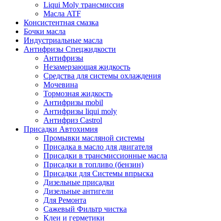
Liqui Moly трансмиссия
Масла ATF
Консистентная смазка
Бочки масла
Индустриальные масла
Антифризы Спецжидкости
Антифризы
Незамерзающая жидкость
Средства для системы охлаждения
Мочевина
Тормозная жидкость
Антифризы mobil
Антифризы liqui moly
Антифриз Castrol
Присадки Автохимия
Промывки масляной системы
Присадка в масло для двигателя
Присадки в трансмиссионные масла
Присадки в топливо (бензин)
Присадки для Системы впрыска
Дизельные присадки
Дизельные антигели
Для Ремонта
Сажевый Фильтр чистка
Клеи и герметики