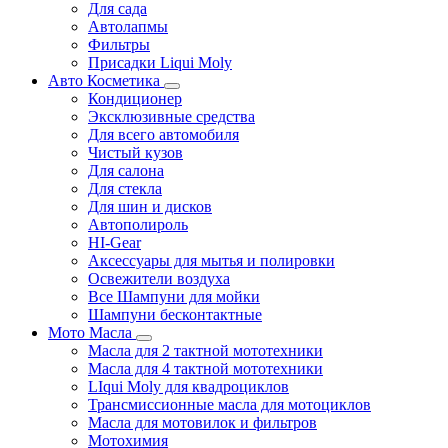
Для сада
Автолапмы
Фильтры
Присадки Liqui Moly
Авто Косметика
Кондиционер
Эксклюзивные средства
Для всего автомобиля
Чистый кузов
Для салона
Для стекла
Для шин и дисков
Автополироль
HI-Gear
Аксессуары для мытья и полировки
Освежители воздуха
Все Шампуни для мойки
Шампуни бесконтактные
Мото Масла
Масла для 2 тактной мототехники
Масла для 4 тактной мототехники
LIqui Moly для квадроциклов
Трансмиссионные масла для мотоциклов
Масла для мотовилок и фильтров
Мотохимия