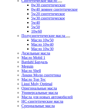
Синтетическое масло
0w30 синтетические
0w40 зимнее синтетическое
5w20 синтетическое
5w30 синтетическое
5w40
5w50
10w60
Полусинтетические масла
Масло 10w50
Масло 10w40
Масло 10w30
Дизельные масла
Масло Mobil 1
Bardahl Бардаль
Meguin
Масло Shell
Ликви Моли синтетика
Масло Top Tec
Liqui Moly Optimal
Оригинальные масла
Универсальные масла
Масла для новых автомобилей
HC-синтетические масла
Специальные масла