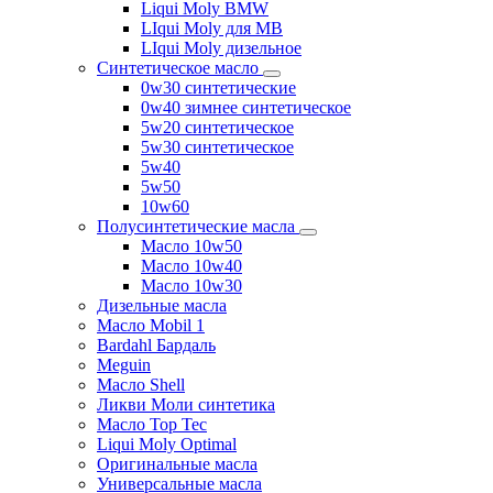
Liqui Moly BMW
LIqui Moly для MB
LIqui Moly дизельное
Синтетическое масло
0w30 синтетические
0w40 зимнее синтетическое
5w20 синтетическое
5w30 синтетическое
5w40
5w50
10w60
Полусинтетические масла
Масло 10w50
Масло 10w40
Масло 10w30
Дизельные масла
Масло Mobil 1
Bardahl Бардаль
Meguin
Масло Shell
Ликви Моли синтетика
Масло Top Tec
Liqui Moly Optimal
Оригинальные масла
Универсальные масла