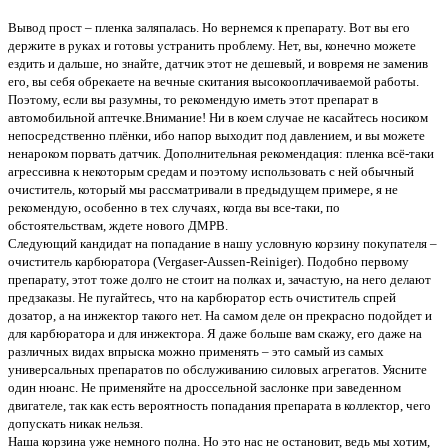
Вывод прост – пленка заляпалась. Но вернемся к препарату. Вот вы его
держите в руках и готовы устранить проблему. Нет, вы, конечно можете
ездить и дальше, но знайте, датчик этот не дешевый, и вовремя не заменив
его, вы себя обрекаете на вечные скитания высокооплачиваемой работы.
Поэтому, если вы разумны, то рекомендую иметь этот препарат в
автомобильной аптечке.Внимание! Ни в коем случае не касайтесь носиком
непосредственно плёнки, ибо напор выходит под давлением, и вы можете
ненароком порвать датчик. Дополнительная рекомендация: пленка всё-таки
агрессивна к некоторым средам и поэтому использовать с ней обычный
очиститель, который мы рассматривали в предыдущем примере, я не
рекомендую, особенно в тех случаях, когда вы все-таки, по
обстоятельствам, ждете нового ДМРВ.
Следующий кандидат на попадание в нашу условную корзину покупателя –
очиститель карбюратора (Vergaser-Aussen-Reiniger). Подобно первому
препарату, этот тоже долго не стоит на полках и, зачастую, на него делают
предзаказы. Не пугайтесь, что на карбюратор есть очиститель спрей
дозатор, а на инжектор такого нет. На самом деле он прекрасно подойдет и
для карбюратора и для инжектора. Я даже больше вам скажу, его даже на
различных видах впрыска можно применять – это самый из самых
универсальных препаратов по обслуживанию силовых агрегатов. Уясните
один нюанс. Не применяйте на дроссельной заслонке при заведенном
двигателе, так как есть вероятность попадания препарата в коллектор, чего
допускать никак нельзя.
Наша корзина уже немного полна. Но это нас не остановит, ведь мы хотим,