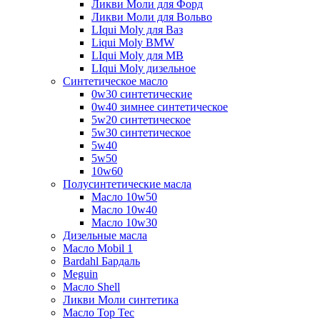
Ликви Моли для Форд
Ликви Моли для Вольво
LIqui Moly для Ваз
Liqui Moly BMW
LIqui Moly для MB
LIqui Moly дизельное
Синтетическое масло
0w30 синтетические
0w40 зимнее синтетическое
5w20 синтетическое
5w30 синтетическое
5w40
5w50
10w60
Полусинтетические масла
Масло 10w50
Масло 10w40
Масло 10w30
Дизельные масла
Масло Mobil 1
Bardahl Бардаль
Meguin
Масло Shell
Ликви Моли синтетика
Масло Top Tec