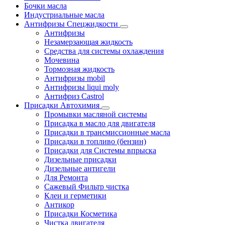
Бочки масла
Индустриальные масла
Антифризы Спецжидкости
Антифризы
Незамерзающая жидкость
Средства для системы охлаждения
Мочевина
Тормозная жидкость
Антифризы mobil
Антифризы liqui moly
Антифриз Castrol
Присадки Автохимия
Промывки масляной системы
Присадка в масло для двигателя
Присадки в трансмиссионные масла
Присадки в топливо (бензин)
Присадки для Системы впрыска
Дизельные присадки
Дизельные антигели
Для Ремонта
Сажевый Фильтр чистка
Клеи и герметики
Антикор
Присадки Косметика
Чистка двигателя