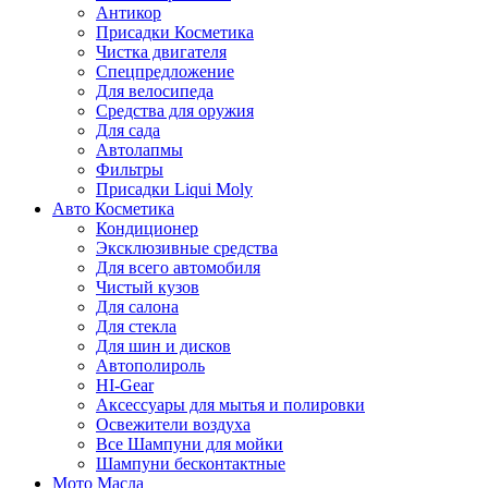
Антикор
Присадки Косметика
Чистка двигателя
Спецпредложение
Для велосипеда
Средства для оружия
Для сада
Автолапмы
Фильтры
Присадки Liqui Moly
Авто Косметика
Кондиционер
Эксклюзивные средства
Для всего автомобиля
Чистый кузов
Для салона
Для стекла
Для шин и дисков
Автополироль
HI-Gear
Аксессуары для мытья и полировки
Освежители воздуха
Все Шампуни для мойки
Шампуни бесконтактные
Мото Масла