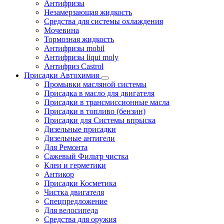
Антифризы
Незамерзающая жидкость
Средства для системы охлаждения
Мочевина
Тормозная жидкость
Антифризы mobil
Антифризы liqui moly
Антифриз Castrol
Присадки Автохимия
Промывки масляной системы
Присадка в масло для двигателя
Присадки в трансмиссионные масла
Присадки в топливо (бензин)
Присадки для Системы впрыска
Дизельные присадки
Дизельные антигели
Для Ремонта
Сажевый Фильтр чистка
Клеи и герметики
Антикор
Присадки Косметика
Чистка двигателя
Спецпредложение
Для велосипеда
Средства для оружия