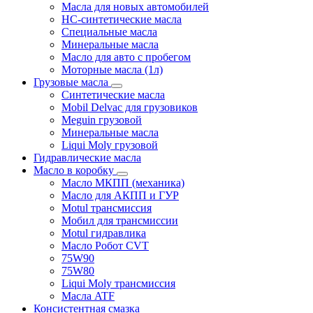
Масла для новых автомобилей
HC-синтетические масла
Специальные масла
Минеральные масла
Масло для авто с пробегом
Моторные масла (1л)
Грузовые масла
Синтетические масла
Mobil Delvac для грузовиков
Meguin грузовой
Минеральные масла
Liqui Moly грузовой
Гидравлические масла
Масло в коробку
Масло МКПП (механика)
Масло для АКПП и ГУР
Motul трансмиссия
Мобил для трансмиссии
Motul гидравлика
Масло Робот CVT
75W90
75W80
Liqui Moly трансмиссия
Масла ATF
Консистентная смазка