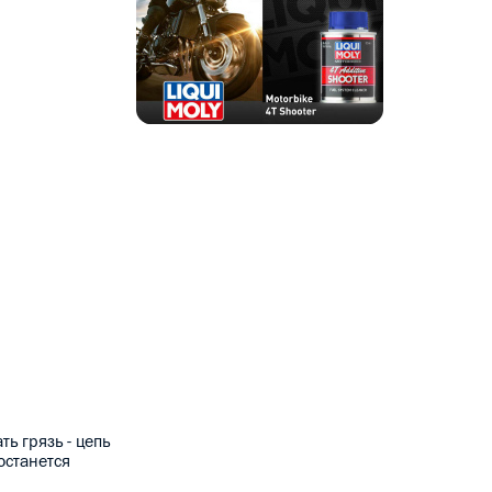
ь грязь - цепь
останется