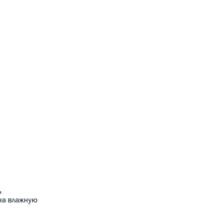
ь
 на влажную