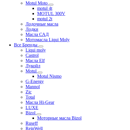
Motul Moto
motul 4t
MOTUL 300V
motul 2t
Лодочные масла
Лодки
Масла САД
Мотомасла Liqui Moly
Все Бренды
Liqui moly
Castrol
Масла Elf
Лукойл
Motul
Motul Nismo
G-Energy
Mannol
Zic
Total
Масла Hi-Gear
LUXE
Bizol
Моторные масла Bizol
Ruseff
ReinWell