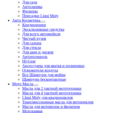
Для сада
Автолапмы
Фильтры
Присадки Liqui Moly
Авто Косметика
Кондиционер
Эксклюзивные средства
Для всего автомобиля
Чистый кузов
Для салона
Для стекла
Для шин и дисков
Автополироль
HI-Gear
Аксессуары для мытья и полировки
Освежители воздуха
Все Шампуни для мойки
Шампуни бесконтактные
Мото Масла
Масла для 2 тактной мототехники
Масла для 4 тактной мототехники
LIqui Moly для квадроциклов
Трансмиссионные масла для мотоциклов
Масла для мотовилок и фильтров
Мотохимия