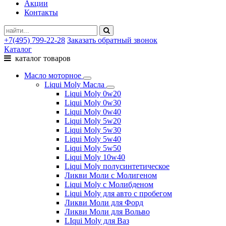
Акции
Контакты
+7(495) 799-22-28
Заказать обратный звонок
Каталог
каталог товаров
Масло моторное
Liqui Moly Масла
Liqui Moly 0w20
Liqui Moly 0w30
Liqui Moly 0w40
Liqui Moly 5w20
Liqui Moly 5w30
Liqui Moly 5w40
Liqui Moly 5w50
Liqui Moly 10w40
Liqui Moly полусинтетическое
Ликви Моли с Молигеном
Liqui Moly с Молибденом
Liqui Moly для авто с пробегом
Ликви Моли для Форд
Ликви Моли для Вольво
LIqui Moly для Ваз