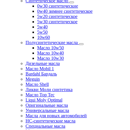
Синтетическое масло
0w30 синтетические
0w40 зимнее синтетическое
5w20 синтетическое
5w30 синтетическое
5w40
5w50
10w60
Полусинтетические масла
Масло 10w50
Масло 10w40
Масло 10w30
Дизельные масла
Масло Mobil 1
Bardahl Бардаль
Meguin
Масло Shell
Ликви Моли синтетика
Масло Top Tec
Liqui Moly Optimal
Оригинальные масла
Универсальные масла
Масла для новых автомобилей
HC-синтетические масла
Специальные масла