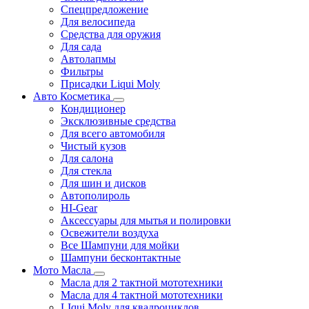
Спецпредложение
Для велосипеда
Средства для оружия
Для сада
Автолапмы
Фильтры
Присадки Liqui Moly
Авто Косметика
Кондиционер
Эксклюзивные средства
Для всего автомобиля
Чистый кузов
Для салона
Для стекла
Для шин и дисков
Автополироль
HI-Gear
Аксессуары для мытья и полировки
Освежители воздуха
Все Шампуни для мойки
Шампуни бесконтактные
Мото Масла
Масла для 2 тактной мототехники
Масла для 4 тактной мототехники
LIqui Moly для квадроциклов