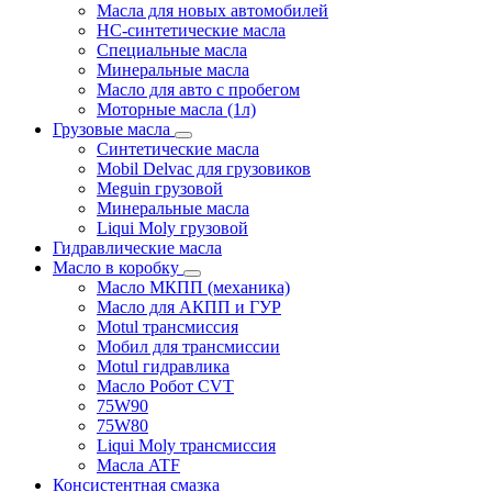
Масла для новых автомобилей
HC-синтетические масла
Специальные масла
Минеральные масла
Масло для авто с пробегом
Моторные масла (1л)
Грузовые масла
Синтетические масла
Mobil Delvac для грузовиков
Meguin грузовой
Минеральные масла
Liqui Moly грузовой
Гидравлические масла
Масло в коробку
Масло МКПП (механика)
Масло для АКПП и ГУР
Motul трансмиссия
Мобил для трансмиссии
Motul гидравлика
Масло Робот CVT
75W90
75W80
Liqui Moly трансмиссия
Масла ATF
Консистентная смазка