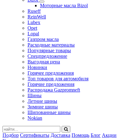
Моторные масла Bizol
Ruseff
ReinWell
Lubex
Opet
Lopal
Газпром масла
Расходные материалы
Популярные товары
Спецпредложение
Выгодная цена
Новинки
Горячее предложения
Топ товаров для автомобиля
Горячие предложения
Распродажа Gazpromneft
Шины
Летние шины
Зимние шины
Шипованные шины
Nokian
Подбор
Сертификаты
Доставка
Помощь
Блог
Акции