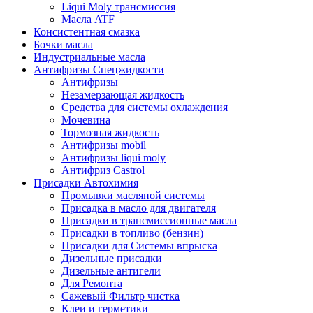
Liqui Moly трансмиссия
Масла ATF
Консистентная смазка
Бочки масла
Индустриальные масла
Антифризы Спецжидкости
Антифризы
Незамерзающая жидкость
Средства для системы охлаждения
Мочевина
Тормозная жидкость
Антифризы mobil
Антифризы liqui moly
Антифриз Castrol
Присадки Автохимия
Промывки масляной системы
Присадка в масло для двигателя
Присадки в трансмиссионные масла
Присадки в топливо (бензин)
Присадки для Системы впрыска
Дизельные присадки
Дизельные антигели
Для Ремонта
Сажевый Фильтр чистка
Клеи и герметики