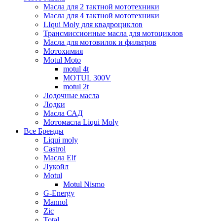
Масла для 2 тактной мототехники
Масла для 4 тактной мототехники
LIqui Moly для квадроциклов
Трансмиссионные масла для мотоциклов
Масла для мотовилок и фильтров
Мотохимия
Motul Moto
motul 4t
MOTUL 300V
motul 2t
Лодочные масла
Лодки
Масла САД
Мотомасла Liqui Moly
Все Бренды
Liqui moly
Castrol
Масла Elf
Лукойл
Motul
Motul Nismo
G-Energy
Mannol
Zic
Total