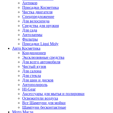
Антикор
Присадки Косметика
Чистка двигателя
Спецпредложение
Для велосипеда
Средства для оружия
Для сада
Автолапмы
Фильтры
Присадки Liqui Moly
Авто Косметика
Кондиционер
Эксклюзивные средства
Для всего автомобиля
Чистый кузов
Для салона
Для стекла
Для шин и дисков
Автополироль
HI-Gear
Аксессуары для мытья и полировки
Освежители воздуха
Все Шампуни для мойки
Шампуни бесконтактные
Мото Масла