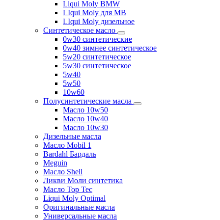
Liqui Moly BMW
LIqui Moly для MB
LIqui Moly дизельное
Синтетическое масло
0w30 синтетические
0w40 зимнее синтетическое
5w20 синтетическое
5w30 синтетическое
5w40
5w50
10w60
Полусинтетические масла
Масло 10w50
Масло 10w40
Масло 10w30
Дизельные масла
Масло Mobil 1
Bardahl Бардаль
Meguin
Масло Shell
Ликви Моли синтетика
Масло Top Tec
Liqui Moly Optimal
Оригинальные масла
Универсальные масла