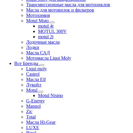
Трансмиссионные масла для мотоциклов
Масла для мотовилок и фильтров
Мотохимия
Motul Moto
motul 4t
MOTUL 300V
motul 2t
Лодочные масла
Лодки
Масла САД
Мотомасла Liqui Moly
Все Бренды
Liqui moly
Castrol
Масла Elf
Лукойл
Motul
Motul Nismo
G-Energy
Mannol
Zic
Total
Масла Hi-Gear
LUXE
Bizol