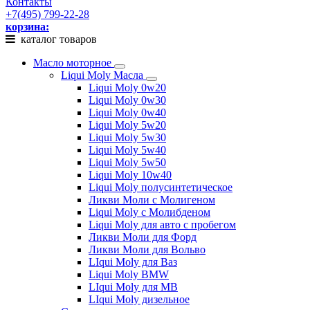
Контакты
+7(495) 799-22-28
корзина:
каталог товаров
Масло моторное
Liqui Moly Масла
Liqui Moly 0w20
Liqui Moly 0w30
Liqui Moly 0w40
Liqui Moly 5w20
Liqui Moly 5w30
Liqui Moly 5w40
Liqui Moly 5w50
Liqui Moly 10w40
Liqui Moly полусинтетическое
Ликви Моли с Молигеном
Liqui Moly с Молибденом
Liqui Moly для авто с пробегом
Ликви Моли для Форд
Ликви Моли для Вольво
LIqui Moly для Ваз
Liqui Moly BMW
LIqui Moly для MB
LIqui Moly дизельное