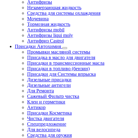
Антифризы
Незамерзающая жидкость
Средства для системы охлаждения
Мочевина
Тормозная жидкость
Антифризы mobil
Антифризы liqui moly
Антифриз Castrol
Присадки Автохимия
Промывки масляной системы
Присадка в масло для двигателя
Присадки в трансмиссионные масла
Присадки в топливо (бензин)
Присадки для Системы впрыска
Дизельные присадки
Дизельные антигели
Для Ремонта
Сажевый Фильтр чистка
Клеи и герметики
Антикор
Присадки Косметика
Чистка двигателя
Спецпредложение
Для велосипеда
Средства для оружия