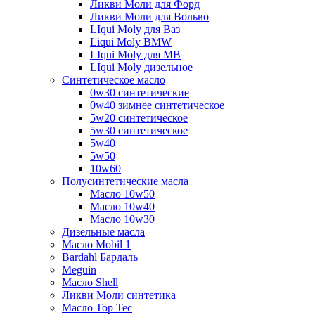
Ликви Моли для Форд
Ликви Моли для Вольво
LIqui Moly для Ваз
Liqui Moly BMW
LIqui Moly для MB
LIqui Moly дизельное
Синтетическое масло
0w30 синтетические
0w40 зимнее синтетическое
5w20 синтетическое
5w30 синтетическое
5w40
5w50
10w60
Полусинтетические масла
Масло 10w50
Масло 10w40
Масло 10w30
Дизельные масла
Масло Mobil 1
Bardahl Бардаль
Meguin
Масло Shell
Ликви Моли синтетика
Масло Top Tec