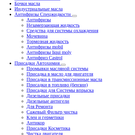
Бочки масла
Индустриальные масла
Антифризы Спецжидкости
Антифризы
Незамерзающая жидкость
Средства для системы охлаждения
Мочевина
Тормозная жидкость
Антифризы mobil
Антифризы liqui moly
Антифриз Castrol
Присадки Автохимия
Промывки масляной системы
Присадка в масло для двигателя
Присадки в трансмиссионные масла
Присадки в топливо (бензин)
Присадки для Системы впрыска
Дизельные присадки
Дизельные антигели
Для Ремонта
Сажевый Фильтр чистка
Клеи и герметики
Антикор
Присадки Косметика
Чистка двигателя