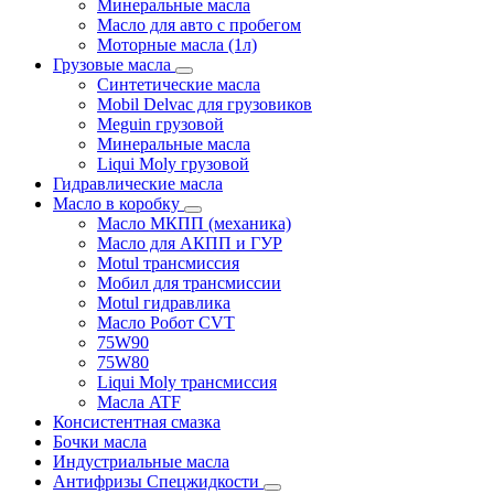
Минеральные масла
Масло для авто с пробегом
Моторные масла (1л)
Грузовые масла
Синтетические масла
Mobil Delvac для грузовиков
Meguin грузовой
Минеральные масла
Liqui Moly грузовой
Гидравлические масла
Масло в коробку
Масло МКПП (механика)
Масло для АКПП и ГУР
Motul трансмиссия
Мобил для трансмиссии
Motul гидравлика
Масло Робот CVT
75W90
75W80
Liqui Moly трансмиссия
Масла ATF
Консистентная смазка
Бочки масла
Индустриальные масла
Антифризы Спецжидкости