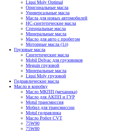
Liqui Moly Optimal
Оригинальные масла
Универсальные масла
Масла для новых автомобилей
HC-синтетические масла
Специальные масла
Минеральные масла
Масло для авто с пробегом
Моторные масла (1л)
Грузовые масла
Синтетические масла
Mobil Delvac для грузовиков
Meguin грузовой
Минеральные масла
Liqui Moly грузовой
Гидравлические масла
Масло в коробку
Масло МКПП (механика)
Масло для АКПП и ГУР
Motul трансмиссия
Мобил для трансмиссии
Motul гидравлика
Масло Робот CVT
75W90
75W80