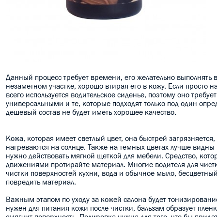
Данный процесс требует времени, его желательно выполнять в
незаметном участке, хорошо втирая его в кожу. Если просто на
всего используется водительское сиденье, поэтому оно требуе
универсальными и те, которые подходят только под один опре
дешевый состав не будет иметь хорошее качество.
Кожа, которая имеет светлый цвет, она быстрей загрязняется, 
нагреваются на солнце. Также на темных цветах лучше видны 
нужно действовать мягкой щеткой для мебели. Средство, котор
движениями протирайте материал. Многие водителя для чист
чистки поверхностей кухни, вода и обычное мыло, бесцветны
повредить материал.
Важным этапом по уходу за кожей салона будет тонизировани
нужен для питания кожи после чистки, бальзам образует плен
смягчит поверхность. Полировка нужна для того, что бы прида