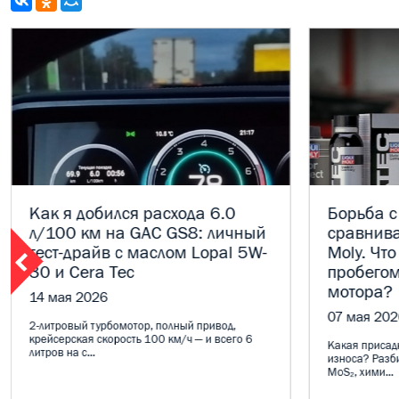
Как я добился расхода 6.0
Борьба с
л/100 км на GAC GS8: личный
сравнива
тест-драйв с маслом Lopal 5W-
Moly. Что
30 и Cera Tec
пробегом
мотора?
14 мая 2026
07 мая 202
2-литровый турбомотор, полный привод,
крейсерская скорость 100 км/ч — и всего 6
Какая присадк
литров на с...
износа? Разб
MoS₂, хими...