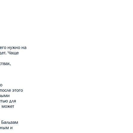
его нужно на
дет. Чаще
твах,
но
после этого
овыми
стью для
и может
. Бальзам
нным и