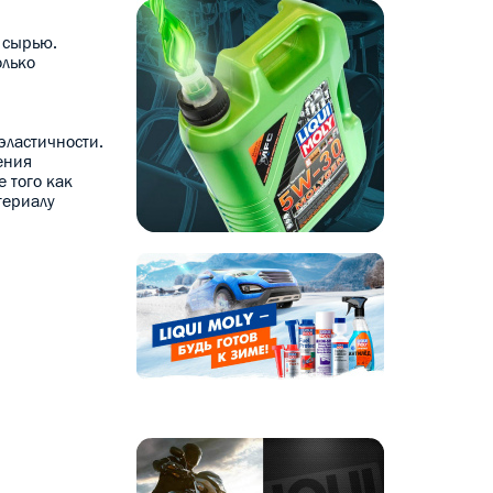
 сырью.
олько
эластичности.
ения
 того как
териалу