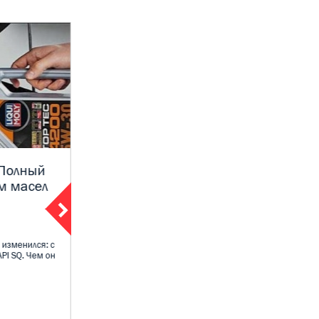
 Полный
Экспертное мнение Moly Shop:
м масел
Какое масло выбрать для
Нивы Трэвел — 0W-40 или 5W-
40
09 декабря 2025
 изменился: с
PI SQ. Чем он
Владельцы Нивы Трэвел и LADA 4×4 постоянно
спорят: какое моторное масло лучше - 0W-40
или 5...