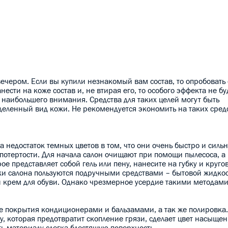
ечером. Если вы купили незнакомый вам состав, то опробовать 
нести на коже состав и, не втирая его, то особого эффекта не бу
т наибольшего внимания. Средства для таких целей могут быть
деленный вид кожи. Не рекомендуется экономить на таких средс
а недостаток темных цветов в том, что они очень быстро и силь
потертости. Для начала салон очищают при помощи пылесоса, а 
ое представляет собой гель или пену, нанесите на губку и круг
ки салона пользуются подручными средствами – бытовой жидко
й крем для обуви. Однако чрезмерное усердие такими методам
е покрытия кондиционерами и бальзамами, а так же полировка
ку, которая предотвратит скопление грязи, сделает цвет насыще
ть материалу слегка блестящую поверхность.