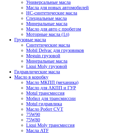
Универсальные масла
Масла для новых автомобилей
HC-синтетические масла
Специальные масла
Минеральные масла
Масло для авто с пробегом
Моторные масла (1л)
Грузовые масла
Синтетические масла
Mobil Delvac для грузовиков
Meguin грузовой
Минеральные масла
Liqui Moly грузовой
Гидравлические масла
Масло в коробку
Масло МКПП (механика)
Масло для АКПП и ГУР
Motul трансмиссия
Мобил для трансмиссии
Motul гидравлика
Масло Робот CVT
75W90
75W80
Liqui Moly трансмиссия
Масла ATF