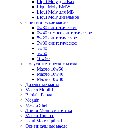
LIqui Moly для Ваз
Liqui Moly BMW
LIqui Moly для MB
LIqui Moly дизельное
Синтетическое масло
0w30 синтетические
0w40 зимнее синтетическое
5w20 синтетическое
5w30 синтетическое
5w40
5w50
10w60
Полусинтетические масла
Масло 10w50
Масло 10w40
Масло 10w30
Дизельные масла
Масло Mobil 1
Bardahl Бардаль
Meguin
Масло Shell
Ликви Моли синтетика
Масло Top Tec
Liqui Moly Optimal
Оригинальные масла