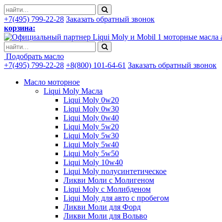
+7(495) 799-22-28
Заказать обратный звонок
корзина:
моторные масла 
Подобрать масло
+7(495) 799-22-28
+8(800) 101-64-61
Заказать обратный звонок
Масло моторное
Liqui Moly Масла
Liqui Moly 0w20
Liqui Moly 0w30
Liqui Moly 0w40
Liqui Moly 5w20
Liqui Moly 5w30
Liqui Moly 5w40
Liqui Moly 5w50
Liqui Moly 10w40
Liqui Moly полусинтетическое
Ликви Моли с Молигеном
Liqui Moly с Молибденом
Liqui Moly для авто с пробегом
Ликви Моли для Форд
Ликви Моли для Вольво