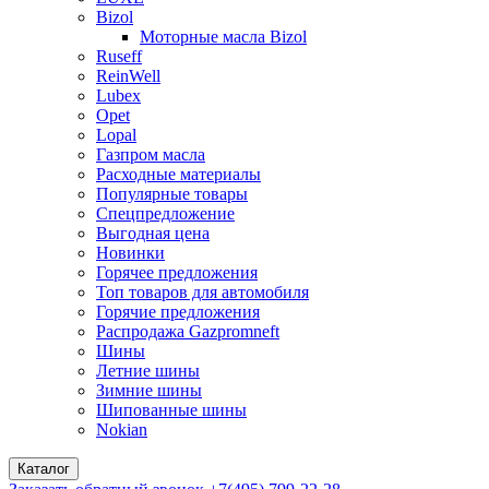
Bizol
Моторные масла Bizol
Ruseff
ReinWell
Lubex
Opet
Lopal
Газпром масла
Расходные материалы
Популярные товары
Спецпредложение
Выгодная цена
Новинки
Горячее предложения
Топ товаров для автомобиля
Горячие предложения
Распродажа Gazpromneft
Шины
Летние шины
Зимние шины
Шипованные шины
Nokian
Каталог