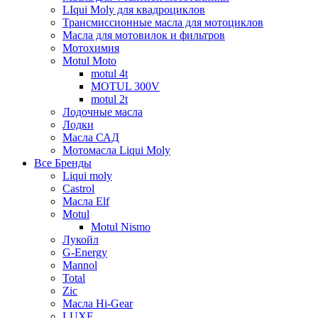
LIqui Moly для квадроциклов
Трансмиссионные масла для мотоциклов
Масла для мотовилок и фильтров
Мотохимия
Motul Moto
motul 4t
MOTUL 300V
motul 2t
Лодочные масла
Лодки
Масла САД
Мотомасла Liqui Moly
Все Бренды
Liqui moly
Castrol
Масла Elf
Motul
Motul Nismo
Лукойл
G-Energy
Mannol
Total
Zic
Масла Hi-Gear
LUXE