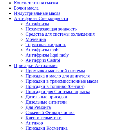
Консистентная смазка
Бочки масла
Индустриальные масла
Антифризы Спецжидкости
Антифризы
Незамерзающая жидкость
Средства для системы охлаждения
Мочевина
Тормозная жидкость
Антифризы mobil
Антифризы liqui moly
Антифриз Castrol
Присадки Автохимия
Промывки масляной системы
Присадка в масло для двигателя
Присадки в трансмиссионные масла
Присадки в топливо (бензин)
Присадки для Системы впрыска
Дизельные присадки
Дизельные антигели
Для Ремонта
Сажевый Фильтр чистка
Клеи и герметики
Антикор
Присадки Косметика