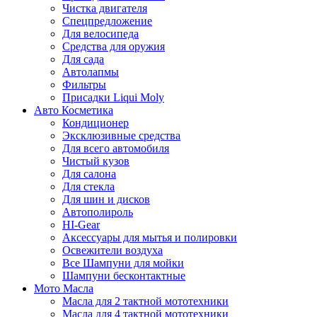
Чистка двигателя
Спецпредложение
Для велосипеда
Средства для оружия
Для сада
Автолапмы
Фильтры
Присадки Liqui Moly
Авто Косметика
Кондиционер
Эксклюзивные средства
Для всего автомобиля
Чистый кузов
Для салона
Для стекла
Для шин и дисков
Автополироль
HI-Gear
Аксессуары для мытья и полировки
Освежители воздуха
Все Шампуни для мойки
Шампуни бесконтактные
Мото Масла
Масла для 2 тактной мототехники
Масла для 4 тактной мототехники