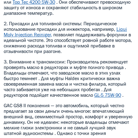
или
Top Tec 4200 5W-30
. Они обеспечивают превосходную
защиту от износа и сохраняют стабильность в широком
диапазоне температур.
2. Присадки для топливной системы: Периодическое
использование присадки для инжектора, например,
Liqui
Moly Injection Reiniger,
позволяет поддерживать форсунки в
идеальной чистоте. Это способствует ровной работе мотора,
снижению расхода топлива и ощутимой прибавке в
отзывчивости при разгоне.
3. Внимание к трансмиссии: Производитель рекомендует
проверять масло в редукторах и муфте полного привода .
Владельцы отмечают, что заводское масло в этих узлах
быстро темнеет . Для муфты Haldex критически важна
своевременная замена масла и чистка фильтра, который
часто забивается уже на небольших пробегах . Для
редукторов подойдет качественное масло
GL-5 75W-90
.
GAC GS8 II поколения — это автомобиль, который честно
предлагает за свои деньги очень многое: впечатляющий
внешний вид, семиместный простор, комфорт и уверенную
динамику. Он не идеален: некоторые владельцы отмечают
мелкие глюки электроники и не самый лучший звук
штатной аудиосистемы . Однако с точки зрения