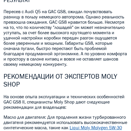
РЕЗУЛЬТАТ
Пересев с Audi Q5 на GAC GS8, ожидал почувствовать
разницу в пользу немецкого автопрома. Однако реальность
превзошла ожидания. GAC GS8 нравится больше. Несмотря
на то, что по количеству "лошадей" он может незначительно
уступать, за счет более высокого крутящего момента и
удачной настройки коробки передач разгон ощущается
более уверенным и мощным. Габариты GS8, которые
сначала пугали, быстро перестают быть проблемой
благодаря продуманной эргономике. А по уровню комфорта
и простору в салоне китаец и вовсе не оставляет шансов
своему немецкому конкуренту.
РЕКОМЕНДАЦИИ ОТ ЭКСПЕРТОВ MOLY
SHOP
На основе опыта эксплуатации и технических особенностей
GAC GS8 II, специалисты Moly Shop дают следующие
рекомендации для владельцев:
Масло для двигателя: Для продления жизни турбированного
двигателя рекомендуется использовать высококачественные
синтетические масла, такие как
Liqui Moly Molygen 5W-30