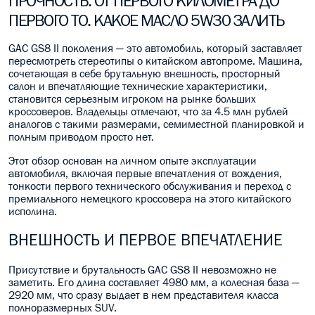
ПРОЧНОСТЬ. ОТ ПЕРВОГО КИЛОМЕТРА ДО
ПЕРВОГО ТО. КАКОЕ МАСЛО 5W30 ЗАЛИТЬ
МАСЛО В КОРОБКУ
GAC GS8 II поколения — это автомобиль, который заставляет
КОНСИСТЕНТНАЯ СМАЗКА
пересмотреть стереотипы о китайском автопроме. Машина,
сочетающая в себе брутальную внешность, просторный
БОЧКИ МАСЛА
салон и впечатляющие технические характеристики,
становится серьезным игроком на рынке больших
ИНДУСТРИАЛЬНЫЕ МАСЛА
кроссоверов. Владельцы отмечают, что за 4.5 млн рублей
аналогов с такими размерами, семиместной планировкой и
полным приводом просто нет.
АНТИФРИЗЫ СПЕЦЖИДКОСТИ
Этот обзор основан на личном опыте эксплуатации
ПРИСАДКИ АВТОХИМИЯ
автомобиля, включая первые впечатления от вождения,
тонкости первого технического обслуживания и переход с
премиального немецкого кроссовера на этого китайского
АВТО КОСМЕТИКА
исполина.
МОТО МАСЛА
ВНЕШНОСТЬ И ПЕРВОЕ ВПЕЧАТЛЕНИЕ
ВСЕ БРЕНДЫ
Присутствие и брутальность GAC GS8 II невозможно не
заметить. Его длина составляет 4980 мм, а колесная база —
2920 мм, что сразу выдает в нем представителя класса
полноразмерных SUV.