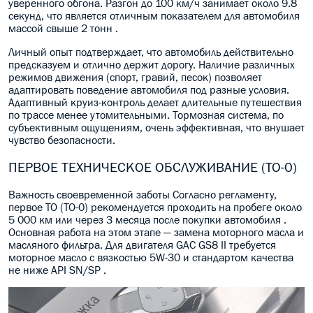
уверенного обгона. Разгон до 100 км/ч занимает около 9.8
секунд, что является отличным показателем для автомобиля
массой свыше 2 тонн .
Личный опыт подтверждает, что автомобиль действительно
предсказуем и отлично держит дорогу. Наличие различных
режимов движения (спорт, гравий, песок) позволяет
адаптировать поведение автомобиля под разные условия.
Адаптивный круиз-контроль делает длительные путешествия
по трассе менее утомительными. Тормозная система, по
субъективным ощущениям, очень эффективная, что внушает
чувство безопасности.
ПЕРВОЕ ТЕХНИЧЕСКОЕ ОБСЛУЖИВАНИЕ (ТО-0)
Важность своевременной заботы Согласно регламенту,
первое ТО (ТО-0) рекомендуется проходить на пробеге около
5 000 км или через 3 месяца после покупки автомобиля .
Основная работа на этом этапе — замена моторного масла и
масляного фильтра. Для двигателя GAC GS8 II требуется
моторное масло с вязкостью 5W-30 и стандартом качества
не ниже API SN/SP .