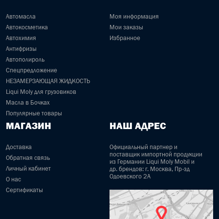
Автомасла
Моя информация
Автокосметика
Мои заказы
Автохимия
Избранное
Антифризы
Автополироль
Спецпредложение
НЕЗАМЕРЗАЮЩАЯ ЖИДКОСТЬ
Liqui Moly для грузовиков
Масла в Бочках
Популярные товары
МАГАЗИН
НАШ АДРЕС
Доставка
Официальный партнер и
поставщик импортной продукции
Обратная связь
из Германии Liqui Moly Mobil и
Личный кабинет
др. брендов: г. Москва, Пр-зд
Одоевского 2А
О нас
Сертификаты