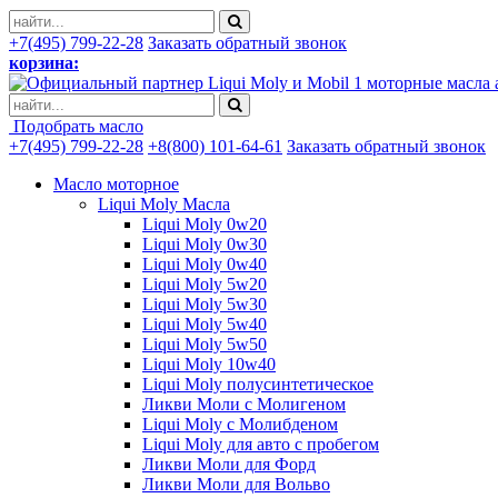
+7(495) 799-22-28
Заказать обратный звонок
корзина:
моторные масла 
Подобрать масло
+7(495) 799-22-28
+8(800) 101-64-61
Заказать обратный звонок
Масло моторное
Liqui Moly Масла
Liqui Moly 0w20
Liqui Moly 0w30
Liqui Moly 0w40
Liqui Moly 5w20
Liqui Moly 5w30
Liqui Moly 5w40
Liqui Moly 5w50
Liqui Moly 10w40
Liqui Moly полусинтетическое
Ликви Моли с Молигеном
Liqui Moly с Молибденом
Liqui Moly для авто с пробегом
Ликви Моли для Форд
Ликви Моли для Вольво