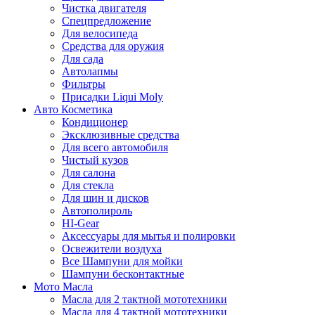
Чистка двигателя
Спецпредложение
Для велосипеда
Средства для оружия
Для сада
Автолапмы
Фильтры
Присадки Liqui Moly
Авто Косметика
Кондиционер
Эксклюзивные средства
Для всего автомобиля
Чистый кузов
Для салона
Для стекла
Для шин и дисков
Автополироль
HI-Gear
Аксессуары для мытья и полировки
Освежители воздуха
Все Шампуни для мойки
Шампуни бесконтактные
Мото Масла
Масла для 2 тактной мототехники
Масла для 4 тактной мототехники