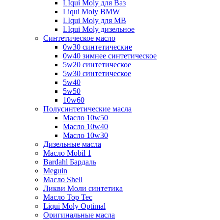
LIqui Moly для Ваз
Liqui Moly BMW
LIqui Moly для MB
LIqui Moly дизельное
Синтетическое масло
0w30 синтетические
0w40 зимнее синтетическое
5w20 синтетическое
5w30 синтетическое
5w40
5w50
10w60
Полусинтетические масла
Масло 10w50
Масло 10w40
Масло 10w30
Дизельные масла
Масло Mobil 1
Bardahl Бардаль
Meguin
Масло Shell
Ликви Моли синтетика
Масло Top Tec
Liqui Moly Optimal
Оригинальные масла