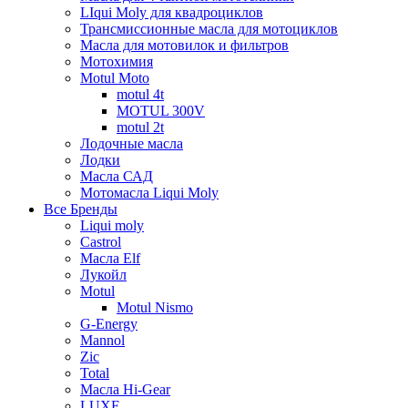
LIqui Moly для квадроциклов
Трансмиссионные масла для мотоциклов
Масла для мотовилок и фильтров
Мотохимия
Motul Moto
motul 4t
MOTUL 300V
motul 2t
Лодочные масла
Лодки
Масла САД
Мотомасла Liqui Moly
Все Бренды
Liqui moly
Castrol
Масла Elf
Лукойл
Motul
Motul Nismo
G-Energy
Mannol
Zic
Total
Масла Hi-Gear
LUXE