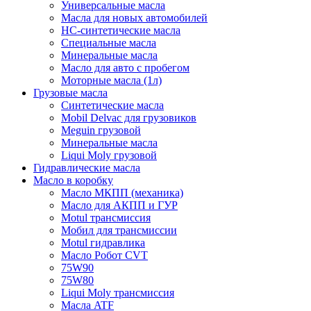
Универсальные масла
Масла для новых автомобилей
HC-синтетические масла
Специальные масла
Минеральные масла
Масло для авто с пробегом
Моторные масла (1л)
Грузовые масла
Синтетические масла
Mobil Delvac для грузовиков
Meguin грузовой
Минеральные масла
Liqui Moly грузовой
Гидравлические масла
Масло в коробку
Масло МКПП (механика)
Масло для АКПП и ГУР
Motul трансмиссия
Мобил для трансмиссии
Motul гидравлика
Масло Робот CVT
75W90
75W80
Liqui Moly трансмиссия
Масла ATF