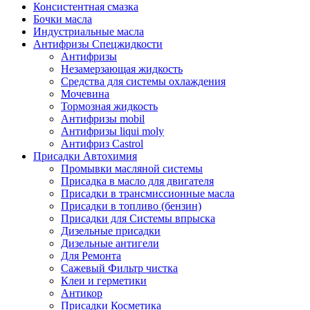
Консистентная смазка
Бочки масла
Индустриальные масла
Антифризы Спецжидкости
Антифризы
Незамерзающая жидкость
Средства для системы охлаждения
Мочевина
Тормозная жидкость
Антифризы mobil
Антифризы liqui moly
Антифриз Castrol
Присадки Автохимия
Промывки масляной системы
Присадка в масло для двигателя
Присадки в трансмиссионные масла
Присадки в топливо (бензин)
Присадки для Системы впрыска
Дизельные присадки
Дизельные антигели
Для Ремонта
Сажевый Фильтр чистка
Клеи и герметики
Антикор
Присадки Косметика