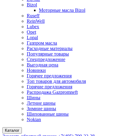
Bizol
Моторные масла Bizol
Ruseff
ReinWell
Lubex
Opet
Lopal
Газпром масла
Расходные материалы
Популярные товары
Спецпредложение
Выгодная цена
Новинки
Горячее предложения
Топ товаров для автомобиля
Горячие предложения
Распродажа Gazpromneft
Шины
Летние шины
Зимние шины
Шипованные шины
Nokian
Каталог