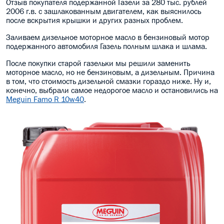
Отзыв покупателя подержанной Газели за 280 тыс. рублей
2006 г.в. с зашлакованным двигателем, как выяснилось
МАСЛО В КОРОБКУ
после вскрытия крышки и других разных проблем.
КОНСИСТЕНТНАЯ СМАЗКА
Заливаем дизельное моторное масло в бензиновый мотор
подержанного автомобиля Газель полным шлака и шлама.
БОЧКИ МАСЛА
После покупки старой газельки мы решили заменить
моторное масло, но не бензиновым, а дизельным. Причина
ИНДУСТРИАЛЬНЫЕ МАСЛА
в том, что стоимость дизельной смазки гораздо ниже. Ну и,
конечно, выбрали самое недорогое масло и остановились на
Meguin Famo R 10w40
.
АНТИФРИЗЫ СПЕЦЖИДКОСТИ
ПРИСАДКИ АВТОХИМИЯ
АВТО КОСМЕТИКА
МОТО МАСЛА
ВСЕ БРЕНДЫ