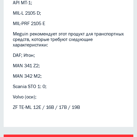
API МТ-1;
MIL-L 2105 D;
MIL-PRF 2105 E
Meguin рекомендует этот продукт для транспортных
средств, которые требуют следующие
характеристики:
DAF;
Итон;
MAN 341 Z2;
MAN 342 М2;
Scania STO 1: 0;
Volvo (оси);
ZF TE-ML 12E / 16В / 17В / 19В