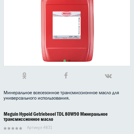
МАСЛО В КОРОБКУ
КОНСИСТЕНТНАЯ СМАЗКА
БОЧКИ МАСЛА
ИНДУСТРИАЛЬНЫЕ МАСЛА
АНТИФРИЗЫ СПЕЦЖИДКОСТИ
ПРИСАДКИ АВТОХИМИЯ
АВТО КОСМЕТИКА
Минеральное всесезонное трансмиссионное масло для
универсального использования.
МОТО МАСЛА
ВСЕ БРЕНДЫ
Meguin Hypoid Getriebeoel TDL 80W90 Минеральное
трансмиссионное масло
Артикул 4831