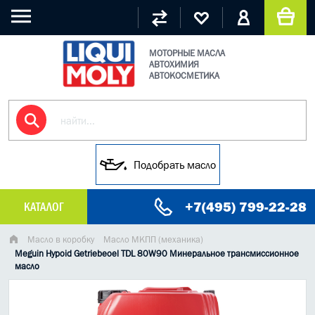
МОТОРНЫЕ МАСЛА
АВТОХИМИЯ
АВТОКОСМЕТИКА
Подобрать масло
+7(495) 799-22-28
КАТАЛОГ
МАСЛО МОТОРНОЕ
Масло в коробку
Масло МКПП (механика)
Meguin Hypoid Getriebeoel TDL 80W90 Минеральное трансмиссионное
масло
ГРУЗОВЫЕ МАСЛА
ГИДРАВЛИЧЕСКИЕ МАСЛА