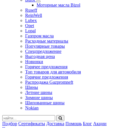
Моторные масла Bizol
Ruseff
ReinWell
Lubex
Opet
Lopal
Газпром масла
Расходные материалы
Популярные товары
Спецпредложение
Выгодная цена
Новинки
Горячее предложения
Топ товаров для автомобиля
Горячие предложения
Распродажа Gazpromneft
Шины
Летние шины
Зимние шины
Шипованные шины
Nokian
Подбор
Сертификаты
Доставка
Помощь
Блог
Акции