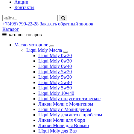
Акции
Контакты
+7(495) 799-22-28
Заказать обратный звонок
Каталог
каталог товаров
Масло моторное
Liqui Moly Масла
Liqui Moly 0w20
Liqui Moly 0w30
Liqui Moly 0w40
Liqui Moly 5w20
Liqui Moly 5w30
Liqui Moly 5w40
Liqui Moly 5w50
Liqui Moly 10w40
Liqui Moly полусинтетическое
Ликви Моли с Молигеном
Liqui Moly с Молибденом
Liqui Moly для авто с пробегом
Ликви Моли для Форд
Ликви Моли для Вольво
LIqui Moly для Ваз