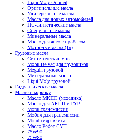
Liqui Moly Optimal
Оригинальные масла
Универсальные масла
Масла для новых автомобилей
HC-синтетические масла
Специальные масла
Минеральные масла
Масло для авто с пробегом
Моторные масла (1л)
Грузовые масла
Синтетические масла
Mobil Delvac для грузовиков
Meguin грузовой
Минеральные масла
Liqui Moly грузовой
Гидравлические масла
Масло в коробку
Масло МКПП (механика)
Масло для АКПП и ГУР
Motul трансмиссия
Мобил для трансмиссии
Motul гидравлика
Масло Робот CVT
75W90
75W80