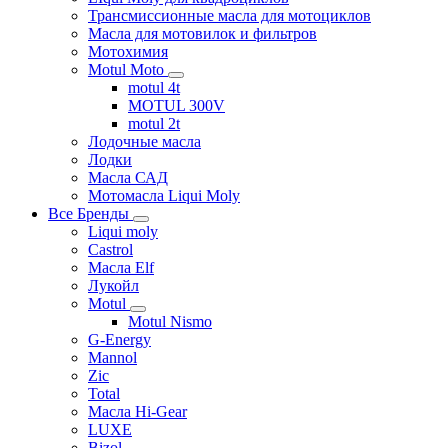
Трансмиссионные масла для мотоциклов
Масла для мотовилок и фильтров
Мотохимия
Motul Moto
motul 4t
MOTUL 300V
motul 2t
Лодочные масла
Лодки
Масла САД
Мотомасла Liqui Moly
Все Бренды
Liqui moly
Castrol
Масла Elf
Лукойл
Motul
Motul Nismo
G-Energy
Mannol
Zic
Total
Масла Hi-Gear
LUXE
Bizol