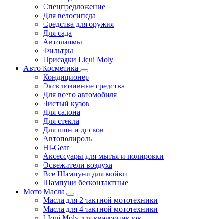
Спецпредложение
Для велосипеда
Средства для оружия
Для сада
Автолапмы
Фильтры
Присадки Liqui Moly
Авто Косметика
Кондиционер
Эксклюзивные средства
Для всего автомобиля
Чистый кузов
Для салона
Для стекла
Для шин и дисков
Автополироль
HI-Gear
Аксессуары для мытья и полировки
Освежители воздуха
Все Шампуни для мойки
Шампуни бесконтактные
Мото Масла
Масла для 2 тактной мототехники
Масла для 4 тактной мототехники
LIqui Moly для квадроциклов