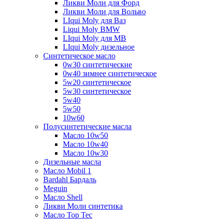
Ликви Моли для Форд
Ликви Моли для Вольво
LIqui Moly для Ваз
Liqui Moly BMW
LIqui Moly для MB
LIqui Moly дизельное
Синтетическое масло
0w30 синтетические
0w40 зимнее синтетическое
5w20 синтетическое
5w30 синтетическое
5w40
5w50
10w60
Полусинтетические масла
Масло 10w50
Масло 10w40
Масло 10w30
Дизельные масла
Масло Mobil 1
Bardahl Бардаль
Meguin
Масло Shell
Ликви Моли синтетика
Масло Top Tec