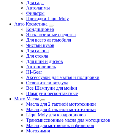
Для сада
Автолапмы
Фильтры
Присадки Liqui Moly
Авто Косметика
Кондиционер
Эксклюзивные средства
Для всего автомобиля
Чистый кузов
Для салона
Для стекла
Для шин и дисков
Автополироль
HI-Gear
Аксессуары для мытья и полировки
Освежители воздуха
Все Шампуни для мойки
Шампуни бесконтактные
Мото Масла
Масла для 2 тактной мототехники
Масла для 4 тактной мототехники
LIqui Moly для квадроциклов
Трансмиссионные масла для мотоциклов
Масла для мотовилок и фильтров
Мотохимия