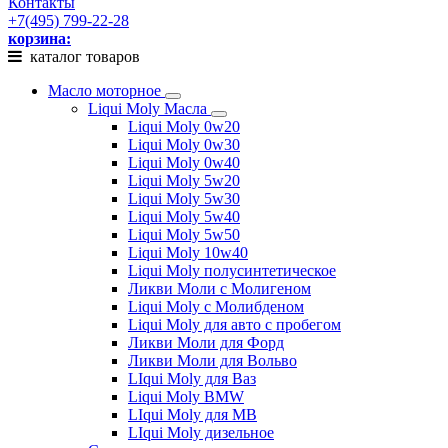
Контакты
+7(495) 799-22-28
корзина:
каталог товаров
Масло моторное
Liqui Moly Масла
Liqui Moly 0w20
Liqui Moly 0w30
Liqui Moly 0w40
Liqui Moly 5w20
Liqui Moly 5w30
Liqui Moly 5w40
Liqui Moly 5w50
Liqui Moly 10w40
Liqui Moly полусинтетическое
Ликви Моли с Молигеном
Liqui Moly с Молибденом
Liqui Moly для авто с пробегом
Ликви Моли для Форд
Ликви Моли для Вольво
LIqui Moly для Ваз
Liqui Moly BMW
LIqui Moly для MB
LIqui Moly дизельное