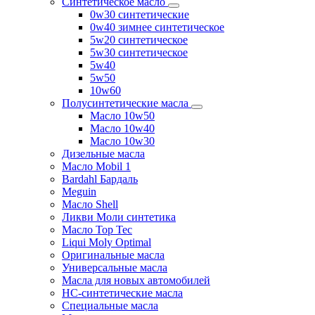
Синтетическое масло
0w30 синтетические
0w40 зимнее синтетическое
5w20 синтетическое
5w30 синтетическое
5w40
5w50
10w60
Полусинтетические масла
Масло 10w50
Масло 10w40
Масло 10w30
Дизельные масла
Масло Mobil 1
Bardahl Бардаль
Meguin
Масло Shell
Ликви Моли синтетика
Масло Top Tec
Liqui Moly Optimal
Оригинальные масла
Универсальные масла
Масла для новых автомобилей
HC-синтетические масла
Специальные масла