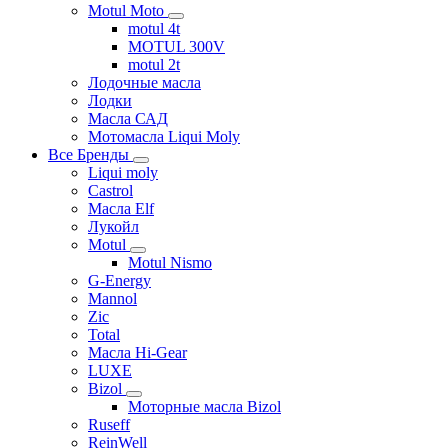
Motul Moto
motul 4t
MOTUL 300V
motul 2t
Лодочные масла
Лодки
Масла САД
Мотомасла Liqui Moly
Все Бренды
Liqui moly
Castrol
Масла Elf
Лукойл
Motul
Motul Nismo
G-Energy
Mannol
Zic
Total
Масла Hi-Gear
LUXE
Bizol
Моторные масла Bizol
Ruseff
ReinWell