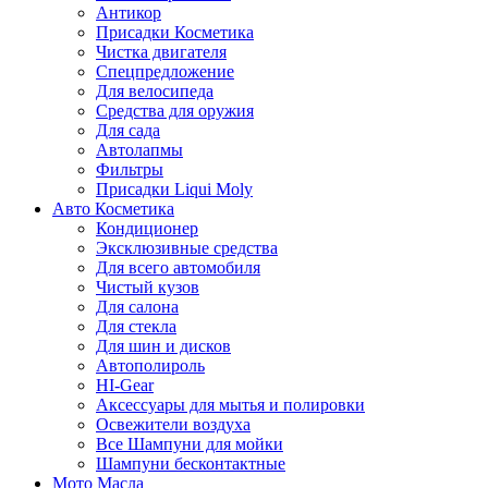
Антикор
Присадки Косметика
Чистка двигателя
Спецпредложение
Для велосипеда
Средства для оружия
Для сада
Автолапмы
Фильтры
Присадки Liqui Moly
Авто Косметика
Кондиционер
Эксклюзивные средства
Для всего автомобиля
Чистый кузов
Для салона
Для стекла
Для шин и дисков
Автополироль
HI-Gear
Аксессуары для мытья и полировки
Освежители воздуха
Все Шампуни для мойки
Шампуни бесконтактные
Мото Масла