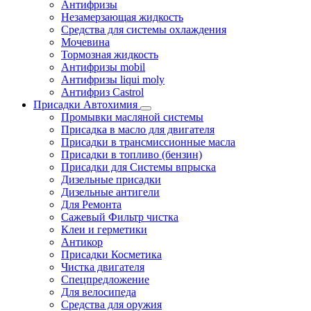
Антифризы
Незамерзающая жидкость
Средства для системы охлаждения
Мочевина
Тормозная жидкость
Антифризы mobil
Антифризы liqui moly
Антифриз Castrol
Присадки Автохимия
Промывки масляной системы
Присадка в масло для двигателя
Присадки в трансмиссионные масла
Присадки в топливо (бензин)
Присадки для Системы впрыска
Дизельные присадки
Дизельные антигели
Для Ремонта
Сажевый Фильтр чистка
Клеи и герметики
Антикор
Присадки Косметика
Чистка двигателя
Спецпредложение
Для велосипеда
Средства для оружия