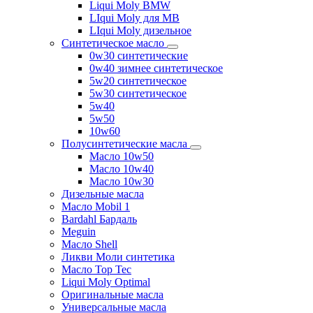
Liqui Moly BMW
LIqui Moly для MB
LIqui Moly дизельное
Синтетическое масло
0w30 синтетические
0w40 зимнее синтетическое
5w20 синтетическое
5w30 синтетическое
5w40
5w50
10w60
Полусинтетические масла
Масло 10w50
Масло 10w40
Масло 10w30
Дизельные масла
Масло Mobil 1
Bardahl Бардаль
Meguin
Масло Shell
Ликви Моли синтетика
Масло Top Tec
Liqui Moly Optimal
Оригинальные масла
Универсальные масла