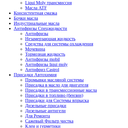
Liqui Moly трансмиссия
Масла ATF
Консистентная смазка
Бочки масла
Индустриальные масла
Антифризы Спецжидкости
Антифризы
Незамерзающая жидкость
Средства для системы охлаждения
Мочевина
Тормозная жидкость
Антифризы mobil
Антифризы liqui moly
Антифриз Castrol
Присадки Автохимия
Промывки масляной системы
Присадка в масло для двигателя
Присадки в трансмиссионные масла
Присадки в топливо (бензин)
Присадки для Системы впрыска
Дизельные присадки
Дизельные антигели
Для Ремонта
Сажевый Фильтр чистка
Клеи и герметики