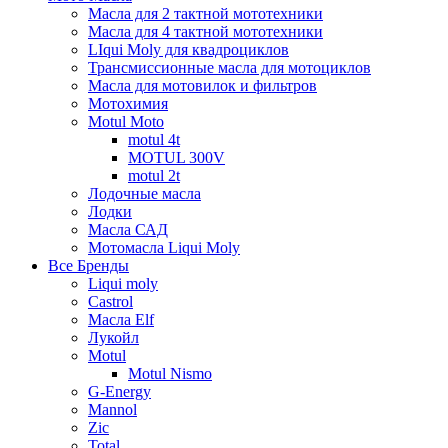
Масла для 2 тактной мототехники
Масла для 4 тактной мототехники
LIqui Moly для квадроциклов
Трансмиссионные масла для мотоциклов
Масла для мотовилок и фильтров
Мотохимия
Motul Moto
motul 4t
MOTUL 300V
motul 2t
Лодочные масла
Лодки
Масла САД
Мотомасла Liqui Moly
Все Бренды
Liqui moly
Castrol
Масла Elf
Лукойл
Motul
Motul Nismo
G-Energy
Mannol
Zic
Total