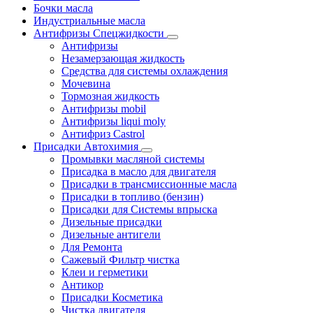
Бочки масла
Индустриальные масла
Антифризы Спецжидкости
Антифризы
Незамерзающая жидкость
Средства для системы охлаждения
Мочевина
Тормозная жидкость
Антифризы mobil
Антифризы liqui moly
Антифриз Castrol
Присадки Автохимия
Промывки масляной системы
Присадка в масло для двигателя
Присадки в трансмиссионные масла
Присадки в топливо (бензин)
Присадки для Системы впрыска
Дизельные присадки
Дизельные антигели
Для Ремонта
Сажевый Фильтр чистка
Клеи и герметики
Антикор
Присадки Косметика
Чистка двигателя