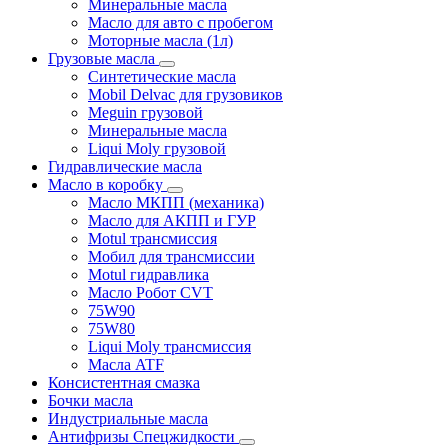
Минеральные масла
Масло для авто с пробегом
Моторные масла (1л)
Грузовые масла
Синтетические масла
Mobil Delvac для грузовиков
Meguin грузовой
Минеральные масла
Liqui Moly грузовой
Гидравлические масла
Масло в коробку
Масло МКПП (механика)
Масло для АКПП и ГУР
Motul трансмиссия
Мобил для трансмиссии
Motul гидравлика
Масло Робот CVT
75W90
75W80
Liqui Moly трансмиссия
Масла ATF
Консистентная смазка
Бочки масла
Индустриальные масла
Антифризы Спецжидкости