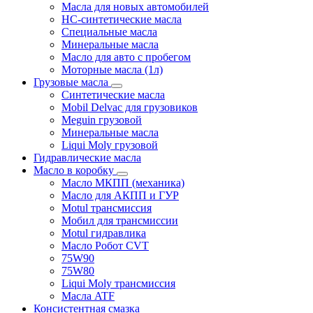
Масла для новых автомобилей
HC-синтетические масла
Специальные масла
Минеральные масла
Масло для авто с пробегом
Моторные масла (1л)
Грузовые масла
Синтетические масла
Mobil Delvac для грузовиков
Meguin грузовой
Минеральные масла
Liqui Moly грузовой
Гидравлические масла
Масло в коробку
Масло МКПП (механика)
Масло для АКПП и ГУР
Motul трансмиссия
Мобил для трансмиссии
Motul гидравлика
Масло Робот CVT
75W90
75W80
Liqui Moly трансмиссия
Масла ATF
Консистентная смазка