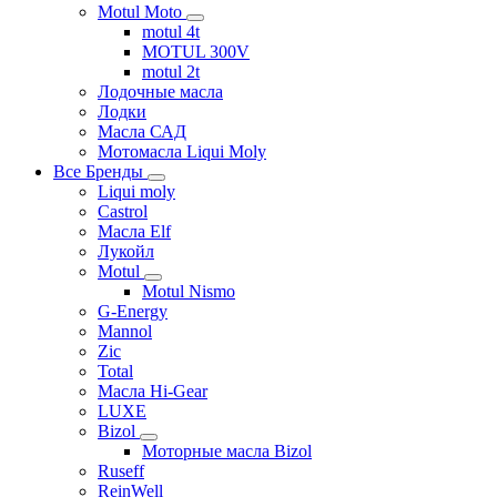
Motul Moto
motul 4t
MOTUL 300V
motul 2t
Лодочные масла
Лодки
Масла САД
Мотомасла Liqui Moly
Все Бренды
Liqui moly
Castrol
Масла Elf
Лукойл
Motul
Motul Nismo
G-Energy
Mannol
Zic
Total
Масла Hi-Gear
LUXE
Bizol
Моторные масла Bizol
Ruseff
ReinWell