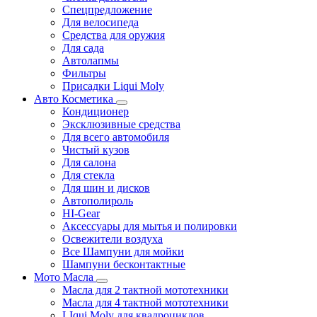
Спецпредложение
Для велосипеда
Средства для оружия
Для сада
Автолапмы
Фильтры
Присадки Liqui Moly
Авто Косметика
Кондиционер
Эксклюзивные средства
Для всего автомобиля
Чистый кузов
Для салона
Для стекла
Для шин и дисков
Автополироль
HI-Gear
Аксессуары для мытья и полировки
Освежители воздуха
Все Шампуни для мойки
Шампуни бесконтактные
Мото Масла
Масла для 2 тактной мототехники
Масла для 4 тактной мототехники
LIqui Moly для квадроциклов