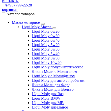
Контакты
+7(495) 799-22-28
корзина:
каталог товаров
Масло моторное
Liqui Moly Масла
Liqui Moly 0w20
Liqui Moly 0w30
Liqui Moly 0w40
Liqui Moly 5w20
Liqui Moly 5w30
Liqui Moly 5w40
Liqui Moly 5w50
Liqui Moly 10w40
Liqui Moly полусинтетическое
Ликви Моли с Молигеном
Liqui Moly с Молибденом
Liqui Moly для авто с пробегом
Ликви Моли для Форд
Ликви Моли для Вольво
LIqui Moly для Ваз
Liqui Moly BMW
LIqui Moly для MB
LIqui Moly дизельное