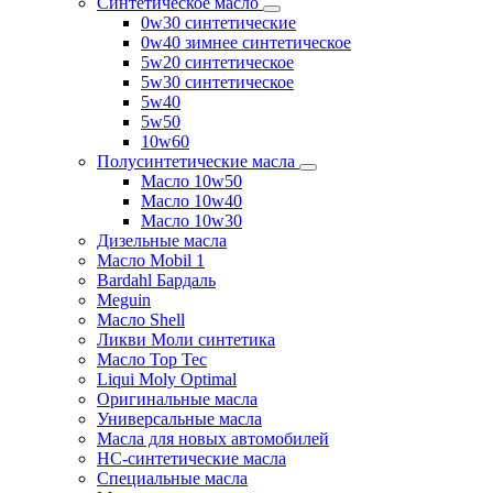
Синтетическое масло
0w30 синтетические
0w40 зимнее синтетическое
5w20 синтетическое
5w30 синтетическое
5w40
5w50
10w60
Полусинтетические масла
Масло 10w50
Масло 10w40
Масло 10w30
Дизельные масла
Масло Mobil 1
Bardahl Бардаль
Meguin
Масло Shell
Ликви Моли синтетика
Масло Top Tec
Liqui Moly Optimal
Оригинальные масла
Универсальные масла
Масла для новых автомобилей
HC-синтетические масла
Специальные масла