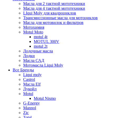
Масла для 2 тактной мототехники
Масла для 4 тактной мототехники
LIqui Moly для квадроциклов
Трансмиссионные масла для мотоциклов
Масла для мотовилок и фильтров
Мотохимия
Motul Moto
motul 4t
MOTUL 300V
motul 2t
Лодочные масла
Лодки
Масла САД
Мотомасла Liqui Moly
Все Бренды
Liqui moly
Castrol
Масла Elf
Лукойл
Motul
Motul Nismo
G-Energy
Mannol
Zic
Total