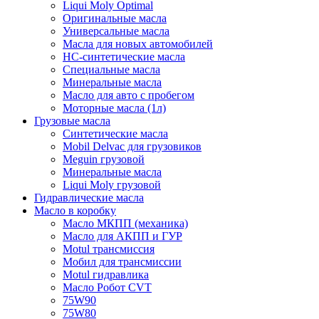
Liqui Moly Optimal
Оригинальные масла
Универсальные масла
Масла для новых автомобилей
HC-синтетические масла
Специальные масла
Минеральные масла
Масло для авто с пробегом
Моторные масла (1л)
Грузовые масла
Синтетические масла
Mobil Delvac для грузовиков
Meguin грузовой
Минеральные масла
Liqui Moly грузовой
Гидравлические масла
Масло в коробку
Масло МКПП (механика)
Масло для АКПП и ГУР
Motul трансмиссия
Мобил для трансмиссии
Motul гидравлика
Масло Робот CVT
75W90
75W80