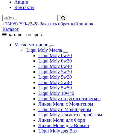
Акции
Контакты
+7(495) 799-22-28
Заказать обратный звонок
Каталог
каталог товаров
Масло моторное
Liqui Moly Масла
Liqui Moly 0w20
Liqui Moly 0w30
Liqui Moly 0w40
Liqui Moly 5w20
Liqui Moly 5w30
Liqui Moly 5w40
Liqui Moly 5w50
Liqui Moly 10w40
Liqui Moly полусинтетическое
Ликви Моли с Молигеном
Liqui Moly с Молибденом
Liqui Moly для авто с пробегом
Ликви Моли для Форд
Ликви Моли для Вольво
LIqui Moly для Ваз