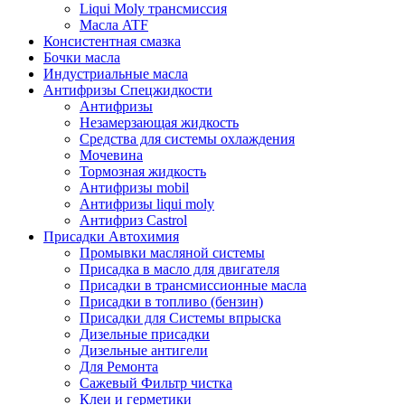
Liqui Moly трансмиссия
Масла ATF
Консистентная смазка
Бочки масла
Индустриальные масла
Антифризы Спецжидкости
Антифризы
Незамерзающая жидкость
Средства для системы охлаждения
Мочевина
Тормозная жидкость
Антифризы mobil
Антифризы liqui moly
Антифриз Castrol
Присадки Автохимия
Промывки масляной системы
Присадка в масло для двигателя
Присадки в трансмиссионные масла
Присадки в топливо (бензин)
Присадки для Системы впрыска
Дизельные присадки
Дизельные антигели
Для Ремонта
Сажевый Фильтр чистка
Клеи и герметики