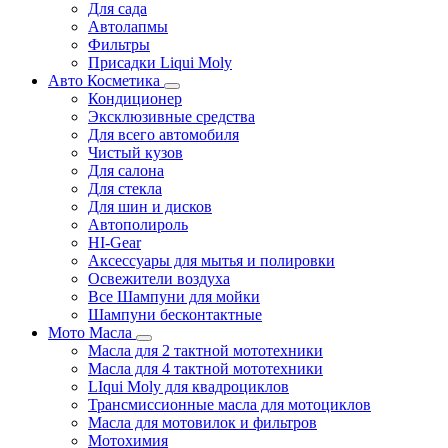
Для сада
Автолапмы
Фильтры
Присадки Liqui Moly
Авто Косметика
Кондиционер
Эксклюзивные средства
Для всего автомобиля
Чистый кузов
Для салона
Для стекла
Для шин и дисков
Автополироль
HI-Gear
Аксессуары для мытья и полировки
Освежители воздуха
Все Шампуни для мойки
Шампуни бесконтактные
Мото Масла
Масла для 2 тактной мототехники
Масла для 4 тактной мототехники
LIqui Moly для квадроциклов
Трансмиссионные масла для мотоциклов
Масла для мотовилок и фильтров
Мотохимия