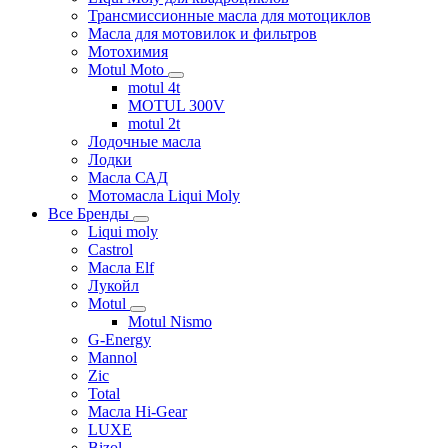
Трансмиссионные масла для мотоциклов
Масла для мотовилок и фильтров
Мотохимия
Motul Moto
motul 4t
MOTUL 300V
motul 2t
Лодочные масла
Лодки
Масла САД
Мотомасла Liqui Moly
Все Бренды
Liqui moly
Castrol
Масла Elf
Лукойл
Motul
Motul Nismo
G-Energy
Mannol
Zic
Total
Масла Hi-Gear
LUXE
Bizol