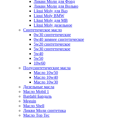
Ликви Моли для Форд
Ликви Моли для Вольво
LIqui Moly для Ваз
Liqui Moly BMW
LIqui Moly для MB
LIqui Moly дизельное
Синтетическое масло
0w30 синтетические
0w40 зимнее синтетическое
5w20 синтетическое
5w30 синтетическое
5w40
5w50
10w60
Полусинтетические масла
Масло 10w50
Масло 10w40
Масло 10w30
Дизельные масла
Масло Mobil 1
Bardahl Бардаль
Meguin
Масло Shell
Ликви Моли синтетика
Масло Top Tec