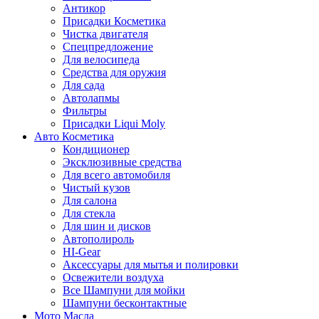
Антикор
Присадки Косметика
Чистка двигателя
Спецпредложение
Для велосипеда
Средства для оружия
Для сада
Автолапмы
Фильтры
Присадки Liqui Moly
Авто Косметика
Кондиционер
Эксклюзивные средства
Для всего автомобиля
Чистый кузов
Для салона
Для стекла
Для шин и дисков
Автополироль
HI-Gear
Аксессуары для мытья и полировки
Освежители воздуха
Все Шампуни для мойки
Шампуни бесконтактные
Мото Масла