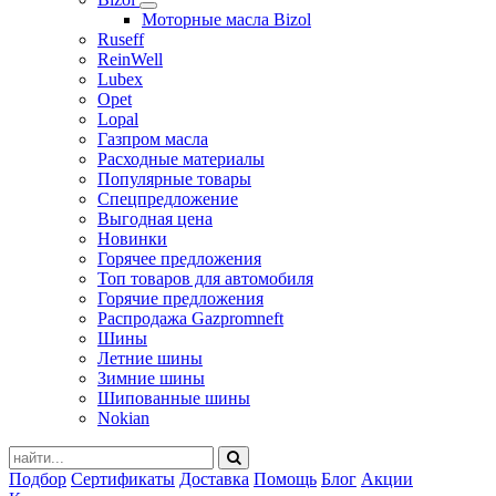
Моторные масла Bizol
Ruseff
ReinWell
Lubex
Opet
Lopal
Газпром масла
Расходные материалы
Популярные товары
Спецпредложение
Выгодная цена
Новинки
Горячее предложения
Топ товаров для автомобиля
Горячие предложения
Распродажа Gazpromneft
Шины
Летние шины
Зимние шины
Шипованные шины
Nokian
Подбор
Сертификаты
Доставка
Помощь
Блог
Акции