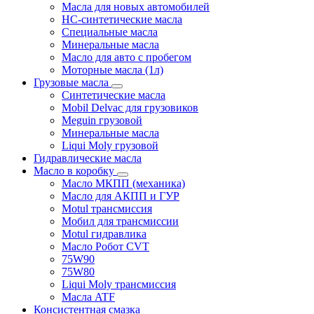
Масла для новых автомобилей
HC-синтетические масла
Специальные масла
Минеральные масла
Масло для авто с пробегом
Моторные масла (1л)
Грузовые масла
Синтетические масла
Mobil Delvac для грузовиков
Meguin грузовой
Минеральные масла
Liqui Moly грузовой
Гидравлические масла
Масло в коробку
Масло МКПП (механика)
Масло для АКПП и ГУР
Motul трансмиссия
Мобил для трансмиссии
Motul гидравлика
Масло Робот CVT
75W90
75W80
Liqui Moly трансмиссия
Масла ATF
Консистентная смазка