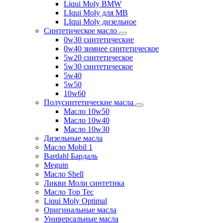
Liqui Moly BMW
LIqui Moly для MB
LIqui Moly дизельное
Синтетическое масло
0w30 синтетические
0w40 зимнее синтетическое
5w20 синтетическое
5w30 синтетическое
5w40
5w50
10w60
Полусинтетические масла
Масло 10w50
Масло 10w40
Масло 10w30
Дизельные масла
Масло Mobil 1
Bardahl Бардаль
Meguin
Масло Shell
Ликви Моли синтетика
Масло Top Tec
Liqui Moly Optimal
Оригинальные масла
Универсальные масла