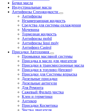
Бочки масла
Индустриальные масла
Антифризы Спецжидкости
Антифризы
Незамерзающая жидкость
Средства для системы охлаждения
Мочевина
Тормозная жидкость
Антифризы mobil
Антифризы liqui moly
Антифриз Castrol
Присадки Автохимия
Промывки масляной системы
Присадка в масло для двигателя
Присадки в трансмиссионные масла
Присадки в топливо (бензин)
Присадки для Системы впрыска
Дизельные присадки
Дизельные антигели
Для Ремонта
Сажевый Фильтр чистка
Клеи и герметики
Антикор
Присадки Косметика
Чистка двигателя