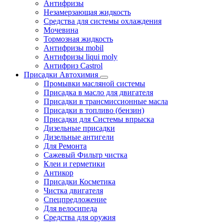
Антифризы
Незамерзающая жидкость
Средства для системы охлаждения
Мочевина
Тормозная жидкость
Антифризы mobil
Антифризы liqui moly
Антифриз Castrol
Присадки Автохимия
Промывки масляной системы
Присадка в масло для двигателя
Присадки в трансмиссионные масла
Присадки в топливо (бензин)
Присадки для Системы впрыска
Дизельные присадки
Дизельные антигели
Для Ремонта
Сажевый Фильтр чистка
Клеи и герметики
Антикор
Присадки Косметика
Чистка двигателя
Спецпредложение
Для велосипеда
Средства для оружия