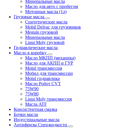
Минеральные масла
Масло для авто с пробегом
Моторные масла (1л)
Грузовые масла
Синтетические масла
Mobil Delvac для грузовиков
Meguin грузовой
Минеральные масла
Liqui Moly грузовой
Гидравлические масла
Масло в коробку
Масло МКПП (механика)
Масло для АКПП и ГУР
Motul трансмиссия
Мобил для трансмиссии
Motul гидравлика
Масло Робот CVT
75W90
75W80
Liqui Moly трансмиссия
Масла ATF
Консистентная смазка
Бочки масла
Индустриальные масла
Антифризы Спецжидкости