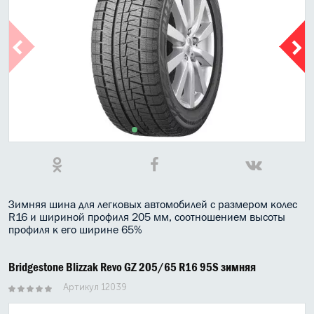
МАСЛО В КОРОБКУ
КОНСИСТЕНТНАЯ СМАЗКА
БОЧКИ МАСЛА
ИНДУСТРИАЛЬНЫЕ МАСЛА
АНТИФРИЗЫ СПЕЦЖИДКОСТИ
ПРИСАДКИ АВТОХИМИЯ
АВТО КОСМЕТИКА
Зимняя шина для легковых автомобилей с размером колес
R16 и шириной профиля 205 мм, соотношением высоты
профиля к его ширине 65%
МОТО МАСЛА
ВСЕ БРЕНДЫ
Bridgestone Blizzak Revo GZ 205/65 R16 95S зимняя
Артикул 12039