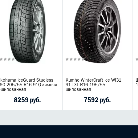
okohama iceGuard Studless
Kumho WinterCraft ice WI31
Ш
G60 205/55 R16 91Q зимняя
91T XL R16 195/55
ешипованная
шипованная
8259 руб.
7592 руб.