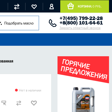
КОРЗИНА:
0 РУБ.
+7(495) 799-22-28
+8(800) 101-64-61
Подобрать масло
Заказать обратный звонок
Г
О
Р
Я
Ч
И
Е
Р
Е
Д
Л
О
Ж
Е
Н
И
Я
пованная
П
Нет в наличии