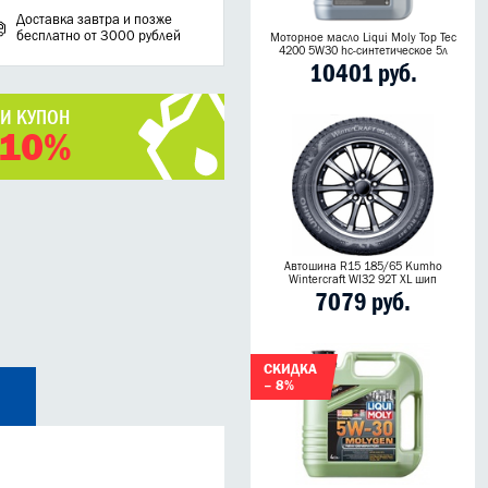
Доставка завтра и позже
бесплатно от 3000 рублей
Моторное масло Liqui Moly Top Tec
4200 5W30 hc-синтетическое 5л
10401 руб.
ЧИ КУПОН
 10%
Автошина R15 185/65 Kumho
Wintercraft WI32 92T XL шип
7079 руб.
СКИДКА
– 8%