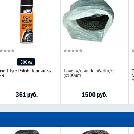
500мл
seff Tyre Polish Чернитель
Пакет д/шин ReinWell п/э
С
ин
(х100шт)
M
361 руб.
1500 руб.