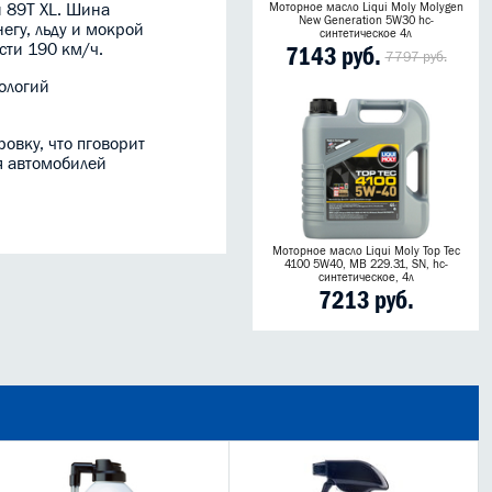
и 89T XL. Шина
Моторное масло Liqui Moly Molygen
New Generation 5W30 hc-
егу, льду и мокрой
синтетическое 4л
сти 190 км/ч.
7143 руб.
7797 руб.
ологий
овку, что пговорит
я автомобилей
Моторное масло Liqui Moly Top Tec
4100 5W40, MB 229.31, SN, hc-
синтетическое, 4л
7213 руб.