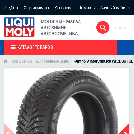
Подбор
Сертификаты
Доставка
Помощь
Личный кабинет
МОТОРНЫЕ МАСЛА
АВТОХИМИЯ
АВТОКОСМЕТИКА
КАТАЛОГ ТОВАРОВ
Все Бренды
Шипованные шины
Kumho WinterCraft ice WI31 89T 