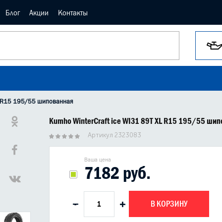
Блог
Акции
Контакты
XL R15 195/55 шипованная
Kumho WinterCraft ice WI31 89T XL R15 195/55 ши
Артикул 2323083
Ваша цена
7182 руб.
В КОРЗИНУ
-
+