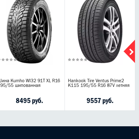
ина Kumho WI32 91T XL R16
Hankook Tire Ventus Prime2
195/55 шипованная
K115 195/55 R16 87V летняя
8495 руб.
9557 руб.