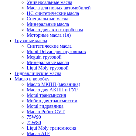
Универсальные масла
Масла для новых автомобилей
HC-синтетические масла
Специальные масла
Минеральные масла
Масло для авто с пробегом
Моторные масла (1л)
Грузовые масла
Синтетические масла
Mobil Delvac для грузовиков
Meguin грузовой
Минеральные масла
Liqui Moly грузовой
Гидравлические масла
Масло в коробку
Масло МКПП (механика)
Масло для АКПП и ГУР
Motul трансмиссия
Мобил для трансмиссии
Motul гидравлика
Масло Робот CVT
75W90
75W80
Liqui Moly трансмиссия
Масла ATF