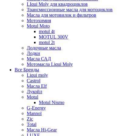
LIqui Moly для квадроциклов
Трансмиссионные масла для мотоциклов
Масла для мотовилок и фильтров
Мотохимия
Motul Moto
motul 4t
MOTUL 300V
motul 2t
Лодочные масла
Лодки
Масла САД
Мотомасла Liqui Moly
Все Бренды
Liqui moly
Castrol
Масла Elf
Лукойл
Motul
Motul Nismo
G-Energy
Mannol
Zic
Total
Масла Hi-Gear
LUXE