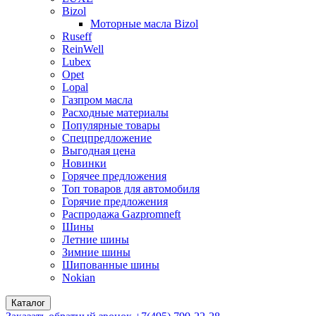
Bizol
Моторные масла Bizol
Ruseff
ReinWell
Lubex
Opet
Lopal
Газпром масла
Расходные материалы
Популярные товары
Спецпредложение
Выгодная цена
Новинки
Горячее предложения
Топ товаров для автомобиля
Горячие предложения
Распродажа Gazpromneft
Шины
Летние шины
Зимние шины
Шипованные шины
Nokian
Каталог