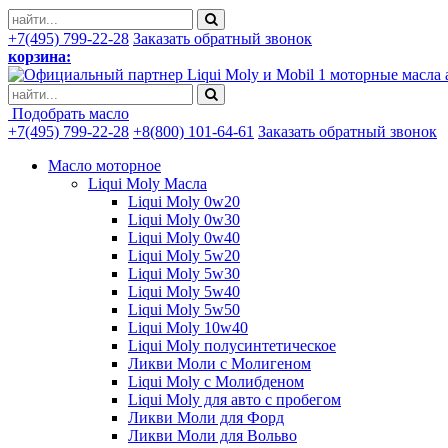
+7(495) 799-22-28
Заказать обратный звонок
корзина:
моторные масла 
Подобрать масло
+7(495) 799-22-28
+8(800) 101-64-61
Заказать обратный звонок
Масло моторное
Liqui Moly Масла
Liqui Moly 0w20
Liqui Moly 0w30
Liqui Moly 0w40
Liqui Moly 5w20
Liqui Moly 5w30
Liqui Moly 5w40
Liqui Moly 5w50
Liqui Moly 10w40
Liqui Moly полусинтетическое
Ликви Моли с Молигеном
Liqui Moly с Молибденом
Liqui Moly для авто с пробегом
Ликви Моли для Форд
Ликви Моли для Вольво