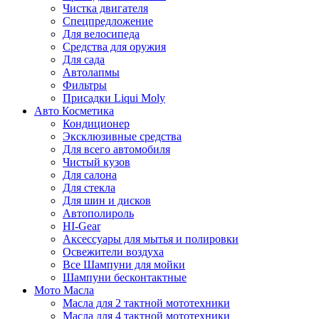
Чистка двигателя
Спецпредложение
Для велосипеда
Средства для оружия
Для сада
Автолапмы
Фильтры
Присадки Liqui Moly
Авто Косметика
Кондиционер
Эксклюзивные средства
Для всего автомобиля
Чистый кузов
Для салона
Для стекла
Для шин и дисков
Автополироль
HI-Gear
Аксессуары для мытья и полировки
Освежители воздуха
Все Шампуни для мойки
Шампуни бесконтактные
Мото Масла
Масла для 2 тактной мототехники
Масла для 4 тактной мототехники