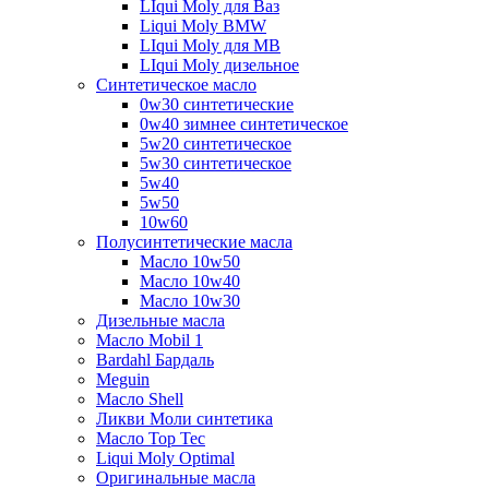
LIqui Moly для Ваз
Liqui Moly BMW
LIqui Moly для MB
LIqui Moly дизельное
Синтетическое масло
0w30 синтетические
0w40 зимнее синтетическое
5w20 синтетическое
5w30 синтетическое
5w40
5w50
10w60
Полусинтетические масла
Масло 10w50
Масло 10w40
Масло 10w30
Дизельные масла
Масло Mobil 1
Bardahl Бардаль
Meguin
Масло Shell
Ликви Моли синтетика
Масло Top Tec
Liqui Moly Optimal
Оригинальные масла