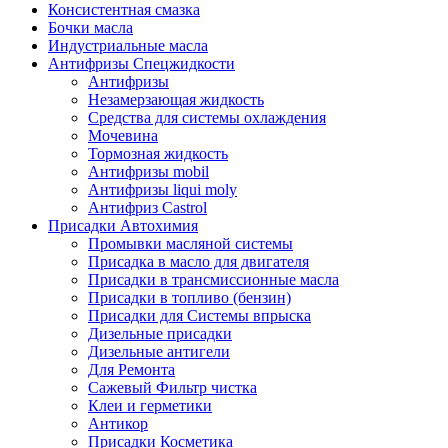
Консистентная смазка
Бочки масла
Индустриальные масла
Антифризы Спецжидкости
Антифризы
Незамерзающая жидкость
Средства для системы охлаждения
Мочевина
Тормозная жидкость
Антифризы mobil
Антифризы liqui moly
Антифриз Castrol
Присадки Автохимия
Промывки масляной системы
Присадка в масло для двигателя
Присадки в трансмиссионные масла
Присадки в топливо (бензин)
Присадки для Системы впрыска
Дизельные присадки
Дизельные антигели
Для Ремонта
Сажевый Фильтр чистка
Клеи и герметики
Антикор
Присадки Косметика