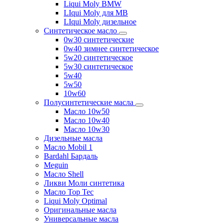
Liqui Moly BMW
LIqui Moly для MB
LIqui Moly дизельное
Синтетическое масло
0w30 синтетические
0w40 зимнее синтетическое
5w20 синтетическое
5w30 синтетическое
5w40
5w50
10w60
Полусинтетические масла
Масло 10w50
Масло 10w40
Масло 10w30
Дизельные масла
Масло Mobil 1
Bardahl Бардаль
Meguin
Масло Shell
Ликви Моли синтетика
Масло Top Tec
Liqui Moly Optimal
Оригинальные масла
Универсальные масла