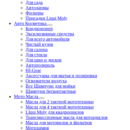
Для сада
Автолапмы
Фильтры
Присадки Liqui Moly
Авто Косметика
Кондиционер
Эксклюзивные средства
Для всего автомобиля
Чистый кузов
Для салона
Для стекла
Для шин и дисков
Автополироль
HI-Gear
Аксессуары для мытья и полировки
Освежители воздуха
Все Шампуни для мойки
Шампуни бесконтактные
Мото Масла
Масла для 2 тактной мототехники
Масла для 4 тактной мототехники
LIqui Moly для квадроциклов
Трансмиссионные масла для мотоциклов
Масла для мотовилок и фильтров
Мотохимия