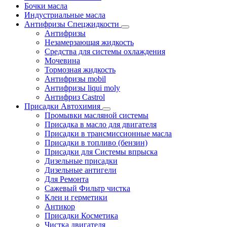
Бочки масла
Индустриальные масла
Антифризы Спецжидкости
Антифризы
Незамерзающая жидкость
Средства для системы охлаждения
Мочевина
Тормозная жидкость
Антифризы mobil
Антифризы liqui moly
Антифриз Castrol
Присадки Автохимия
Промывки масляной системы
Присадка в масло для двигателя
Присадки в трансмиссионные масла
Присадки в топливо (бензин)
Присадки для Системы впрыска
Дизельные присадки
Дизельные антигели
Для Ремонта
Сажевый Фильтр чистка
Клеи и герметики
Антикор
Присадки Косметика
Чистка двигателя