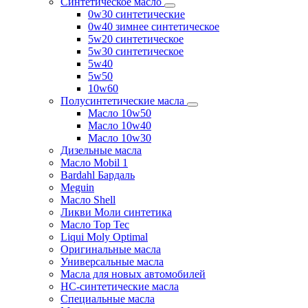
Синтетическое масло
0w30 синтетические
0w40 зимнее синтетическое
5w20 синтетическое
5w30 синтетическое
5w40
5w50
10w60
Полусинтетические масла
Масло 10w50
Масло 10w40
Масло 10w30
Дизельные масла
Масло Mobil 1
Bardahl Бардаль
Meguin
Масло Shell
Ликви Моли синтетика
Масло Top Tec
Liqui Moly Optimal
Оригинальные масла
Универсальные масла
Масла для новых автомобилей
HC-синтетические масла
Специальные масла