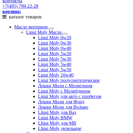
Контакты
+7(495) 799-22-28
корзина:
каталог товаров
Масло моторное
Liqui Moly Масла
Liqui Moly 0w20
Liqui Moly 0w30
Liqui Moly 0w40
Liqui Moly 5w20
Liqui Moly 5w30
Liqui Moly 5w40
Liqui Moly 5w50
Liqui Moly 10w40
Liqui Moly полусинтетическое
Ликви Моли с Молигеном
Liqui Moly с Молибденом
Liqui Moly для авто с пробегом
Ликви Моли для Форд
Ликви Моли для Вольво
LIqui Moly для Ваз
Liqui Moly BMW
LIqui Moly для MB
LIqui Moly дизельное