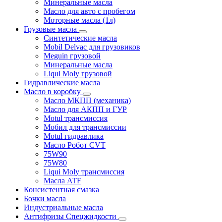
Минеральные масла
Масло для авто с пробегом
Моторные масла (1л)
Грузовые масла
Синтетические масла
Mobil Delvac для грузовиков
Meguin грузовой
Минеральные масла
Liqui Moly грузовой
Гидравлические масла
Масло в коробку
Масло МКПП (механика)
Масло для АКПП и ГУР
Motul трансмиссия
Мобил для трансмиссии
Motul гидравлика
Масло Робот CVT
75W90
75W80
Liqui Moly трансмиссия
Масла ATF
Консистентная смазка
Бочки масла
Индустриальные масла
Антифризы Спецжидкости