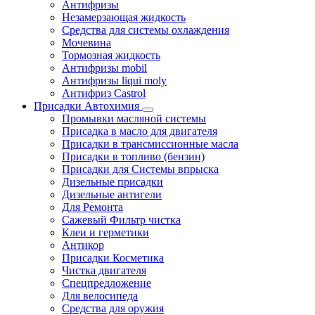
Антифризы
Незамерзающая жидкость
Средства для системы охлаждения
Мочевина
Тормозная жидкость
Антифризы mobil
Антифризы liqui moly
Антифриз Castrol
Присадки Автохимия
Промывки масляной системы
Присадка в масло для двигателя
Присадки в трансмиссионные масла
Присадки в топливо (бензин)
Присадки для Системы впрыска
Дизельные присадки
Дизельные антигели
Для Ремонта
Сажевый Фильтр чистка
Клеи и герметики
Антикор
Присадки Косметика
Чистка двигателя
Спецпредложение
Для велосипеда
Средства для оружия