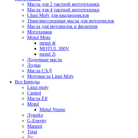
Масла для 2 тактной мототехники
Масла для 4 тактной мототехники
LIqui Moly для квадроциклов
Трансмиссионные масла для мотоциклов
Масла для мотовилок и фильтров
Мотохимия
Motul Moto
motul 4t
MOTUL 300V
motul 2t
Лодочные масла
Лодки
Масла САД
Мотомасла Liqui Moly
Все Бренды
Liqui moly
Castrol
Масла Elf
Motul
Motul Nismo
Лукойл
G-Energy
Mannol
Total
Zic