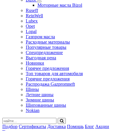
Моторные масла Bizol
Ruseff
ReinWell
Lubex
Opet
Lopal
Газпром масла
Расходные материалы
Популярные товары
Спецпредложение
Выгодная цена
Новинки
Горячее предложения
Топ товаров для автомобиля
Горячие предложения
Распродажа Gazpromneft
Шины
Летние шины
Зимние шины
Шипованные шины
Nokian
Подбор
Сертификаты
Доставка
Помощь
Блог
Акции