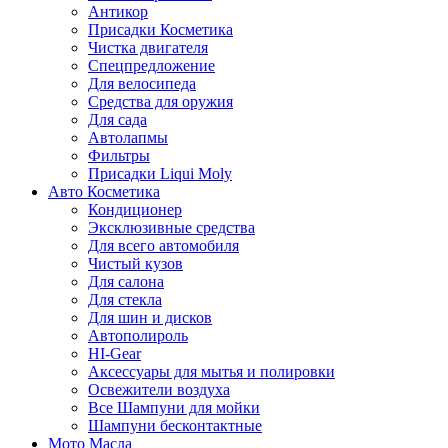
Антикор
Присадки Косметика
Чистка двигателя
Спецпредложение
Для велосипеда
Средства для оружия
Для сада
Автолапмы
Фильтры
Присадки Liqui Moly
Авто Косметика
Кондиционер
Эксклюзивные средства
Для всего автомобиля
Чистый кузов
Для салона
Для стекла
Для шин и дисков
Автополироль
HI-Gear
Аксессуары для мытья и полировки
Освежители воздуха
Все Шампуни для мойки
Шампуни бесконтактные
Мото Масла