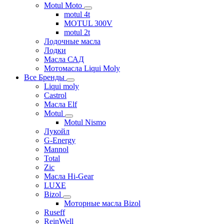
Motul Moto
motul 4t
MOTUL 300V
motul 2t
Лодочные масла
Лодки
Масла САД
Мотомасла Liqui Moly
Все Бренды
Liqui moly
Castrol
Масла Elf
Motul
Motul Nismo
Лукойл
G-Energy
Mannol
Total
Zic
Масла Hi-Gear
LUXE
Bizol
Моторные масла Bizol
Ruseff
ReinWell