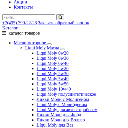
Акции
Контакты
+7(495) 799-22-28
Заказать обратный звонок
Каталог
каталог товаров
Масло моторное
Liqui Moly Масла
Liqui Moly 0w20
Liqui Moly 0w30
Liqui Moly 0w40
Liqui Moly 5w20
Liqui Moly 5w30
Liqui Moly 5w40
Liqui Moly 5w50
Liqui Moly 10w40
Liqui Moly полусинтетическое
Ликви Моли с Молигеном
Liqui Moly с Молибденом
Liqui Moly для авто с пробегом
Ликви Моли для Форд
Ликви Моли для Вольво
LIqui Moly для Ваз