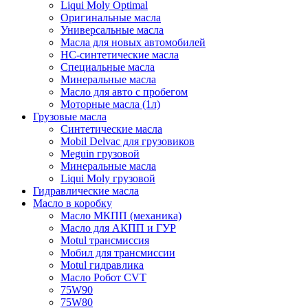
Liqui Moly Optimal
Оригинальные масла
Универсальные масла
Масла для новых автомобилей
HC-синтетические масла
Специальные масла
Минеральные масла
Масло для авто с пробегом
Моторные масла (1л)
Грузовые масла
Синтетические масла
Mobil Delvac для грузовиков
Meguin грузовой
Минеральные масла
Liqui Moly грузовой
Гидравлические масла
Масло в коробку
Масло МКПП (механика)
Масло для АКПП и ГУР
Motul трансмиссия
Мобил для трансмиссии
Motul гидравлика
Масло Робот CVT
75W90
75W80