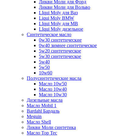
Ликви Моли для Форд
Ликви Моли для Вольво
LIqui Moly для Ваз
Liqui Moly BMW
LIqui Moly для MB
LIqui Moly дизельное
Синтетическое масло
0w30 синтетические
0w40 зимнее синтетическое
5w20 синтетическое
5w30 синтетическое
5w40
5w50
10w60
Полусинтетические масла
Масло 10w50
Масло 10w40
Масло 10w30
Дизельные масла
Масло Mobil 1
Bardahl Бардаль
Meguin
Масло Shell
Ликви Моли синтетика
Масло Top Tec