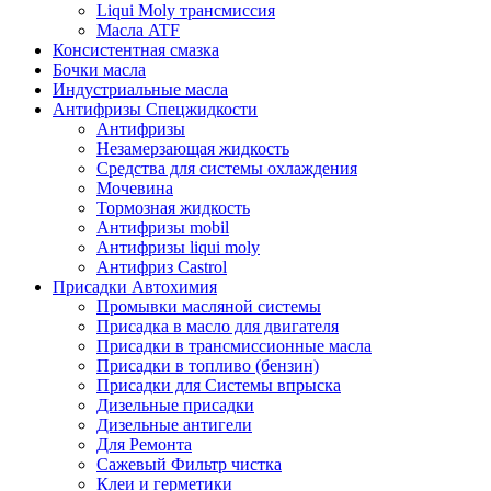
Liqui Moly трансмиссия
Масла ATF
Консистентная смазка
Бочки масла
Индустриальные масла
Антифризы Спецжидкости
Антифризы
Незамерзающая жидкость
Средства для системы охлаждения
Мочевина
Тормозная жидкость
Антифризы mobil
Антифризы liqui moly
Антифриз Castrol
Присадки Автохимия
Промывки масляной системы
Присадка в масло для двигателя
Присадки в трансмиссионные масла
Присадки в топливо (бензин)
Присадки для Системы впрыска
Дизельные присадки
Дизельные антигели
Для Ремонта
Сажевый Фильтр чистка
Клеи и герметики