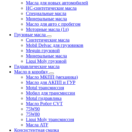
Масла для новых автомобилей
HC-синтетические масла
Специальные масла
Минеральные масла
Масло для авто с пробегом
Моторные масла (1л)
Грузовые масла
Синтетические масла
Mobil Delvac для грузовиков
Meguin грузовой
Минеральные масла
Liqui Moly грузовой
Гидравлические масла
Масло в коробку
Масло МКПП (механика)
Масло для АКПП и ГУР
Motul трансмиссия
Мобил для трансмиссии
Motul гидравлика
Масло Робот CVT
75W90
75W80
Liqui Moly трансмиссия
Масла ATF
Консистентная смазка