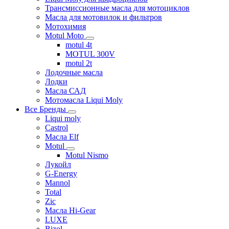
Трансмиссионные масла для мотоциклов
Масла для мотовилок и фильтров
Мотохимия
Motul Moto
motul 4t
MOTUL 300V
motul 2t
Лодочные масла
Лодки
Масла САД
Мотомасла Liqui Moly
Все Бренды
Liqui moly
Castrol
Масла Elf
Motul
Motul Nismo
Лукойл
G-Energy
Mannol
Total
Zic
Масла Hi-Gear
LUXE
Bizol