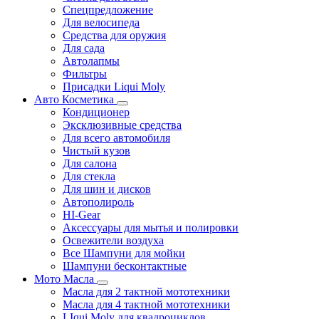
Спецпредложение
Для велосипеда
Средства для оружия
Для сада
Автолапмы
Фильтры
Присадки Liqui Moly
Авто Косметика
Кондиционер
Эксклюзивные средства
Для всего автомобиля
Чистый кузов
Для салона
Для стекла
Для шин и дисков
Автополироль
HI-Gear
Аксессуары для мытья и полировки
Освежители воздуха
Все Шампуни для мойки
Шампуни бесконтактные
Мото Масла
Масла для 2 тактной мототехники
Масла для 4 тактной мототехники
LIqui Moly для квадроциклов