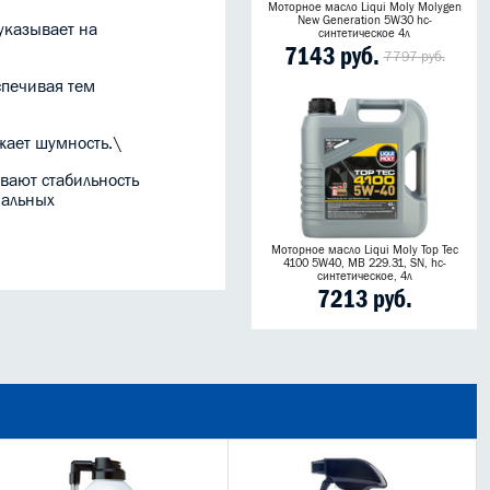
Моторное масло Liqui Moly Molygen
New Generation 5W30 hc-
 указывает на
синтетическое 4л
7143 руб.
7797 руб.
спечивая тем
жает шумность.\
вают стабильность
иальных
Моторное масло Liqui Moly Top Tec
4100 5W40, MB 229.31, SN, hc-
синтетическое, 4л
7213 руб.