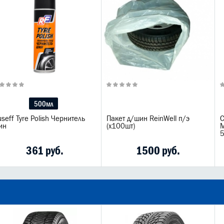
500мл
seff Tyre Polish Чернитель
Пакет д/шин ReinWell п/э
С
ин
(х100шт)
M
361 руб.
1500 руб.