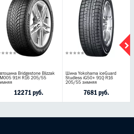
втошина Bridgestone Blizzak
Шина Yokohama iceGuard
LM005 91H R16 205/55
Studless iG50+ 91Q R16
зимняя
205/55 зимняя
12271 руб.
7681 руб.