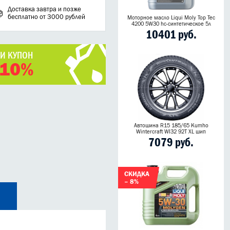
Доставка завтра и позже
бесплатно от 3000 рублей
Моторное масло Liqui Moly Top Tec
4200 5W30 hc-синтетическое 5л
10401 руб.
ЧИ КУПОН
 10%
Автошина R15 185/65 Kumho
Wintercraft WI32 92T XL шип
7079 руб.
СКИДКА
– 8%