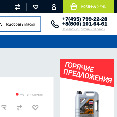
КОРЗИНА:
0 РУБ.
+7(495) 799-22-28
+8(800) 101-64-61
Подобрать масло
Заказать обратный звонок
Г
О
Р
Я
Ч
И
Е
Р
Е
Д
Л
О
Ж
Е
Н
И
Я
П
Нет в наличии