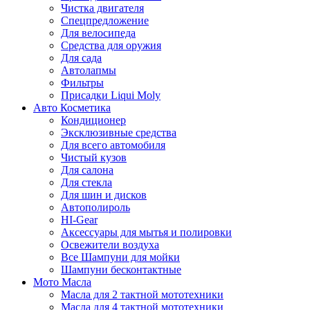
Чистка двигателя
Спецпредложение
Для велосипеда
Средства для оружия
Для сада
Автолапмы
Фильтры
Присадки Liqui Moly
Авто Косметика
Кондиционер
Эксклюзивные средства
Для всего автомобиля
Чистый кузов
Для салона
Для стекла
Для шин и дисков
Автополироль
HI-Gear
Аксессуары для мытья и полировки
Освежители воздуха
Все Шампуни для мойки
Шампуни бесконтактные
Мото Масла
Масла для 2 тактной мототехники
Масла для 4 тактной мототехники