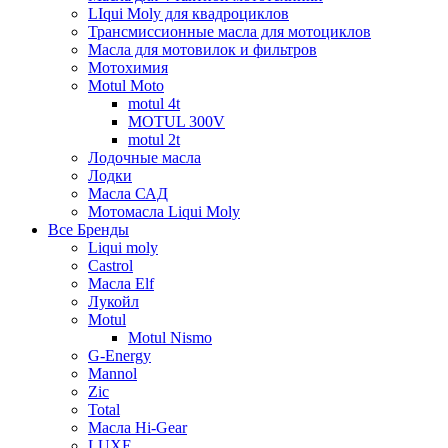
LIqui Moly для квадроциклов
Трансмиссионные масла для мотоциклов
Масла для мотовилок и фильтров
Мотохимия
Motul Moto
motul 4t
MOTUL 300V
motul 2t
Лодочные масла
Лодки
Масла САД
Мотомасла Liqui Moly
Все Бренды
Liqui moly
Castrol
Масла Elf
Лукойл
Motul
Motul Nismo
G-Energy
Mannol
Zic
Total
Масла Hi-Gear
LUXE