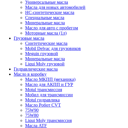
Универсальные масла
Масла для новых автомобилей
HC-синтетические масла
Специальные масла
Минеральные масла
Масло для авто с пробегом
Моторные масла (1л)
Грузовые масла
Синтетические масла
Mobil Delvac для грузовиков
Meguin грузовой
Минеральные масла
Liqui Moly грузовой
Гидравлические масла
Масло в коробку
Масло МКПП (механика)
Масло для АКПП и ГУР
Motul трансмиссия
Мобил для трансмиссии
Motul гидравлика
Масло Робот CVT
75W90
75W80
Liqui Moly трансмиссия
Масла ATF