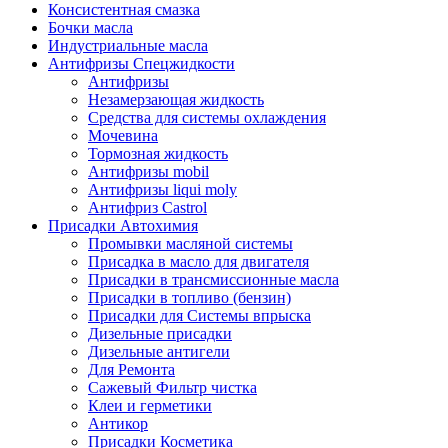
Консистентная смазка
Бочки масла
Индустриальные масла
Антифризы Спецжидкости
Антифризы
Незамерзающая жидкость
Средства для системы охлаждения
Мочевина
Тормозная жидкость
Антифризы mobil
Антифризы liqui moly
Антифриз Castrol
Присадки Автохимия
Промывки масляной системы
Присадка в масло для двигателя
Присадки в трансмиссионные масла
Присадки в топливо (бензин)
Присадки для Системы впрыска
Дизельные присадки
Дизельные антигели
Для Ремонта
Сажевый Фильтр чистка
Клеи и герметики
Антикор
Присадки Косметика