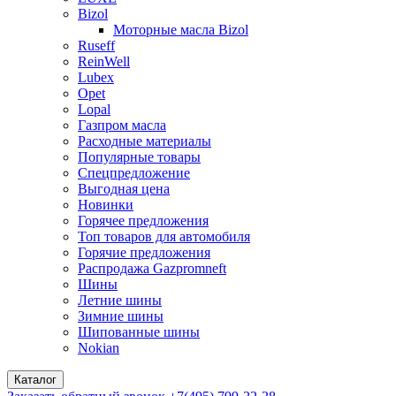
Bizol
Моторные масла Bizol
Ruseff
ReinWell
Lubex
Opet
Lopal
Газпром масла
Расходные материалы
Популярные товары
Спецпредложение
Выгодная цена
Новинки
Горячее предложения
Топ товаров для автомобиля
Горячие предложения
Распродажа Gazpromneft
Шины
Летние шины
Зимние шины
Шипованные шины
Nokian
Каталог