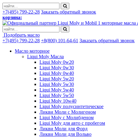
+7(495) 799-22-28
Заказать обратный звонок
корзина:
моторные масла 
Подобрать масло
+7(495) 799-22-28
+8(800) 101-64-61
Заказать обратный звонок
Масло моторное
Liqui Moly Масла
Liqui Moly 0w20
Liqui Moly 0w30
Liqui Moly 0w40
Liqui Moly 5w20
Liqui Moly 5w30
Liqui Moly 5w40
Liqui Moly 5w50
Liqui Moly 10w40
Liqui Moly полусинтетическое
Ликви Моли с Молигеном
Liqui Moly с Молибденом
Liqui Moly для авто с пробегом
Ликви Моли для Форд
Ликви Моли для Вольво