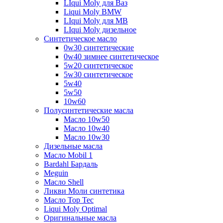
LIqui Moly для Ваз
Liqui Moly BMW
LIqui Moly для MB
LIqui Moly дизельное
Синтетическое масло
0w30 синтетические
0w40 зимнее синтетическое
5w20 синтетическое
5w30 синтетическое
5w40
5w50
10w60
Полусинтетические масла
Масло 10w50
Масло 10w40
Масло 10w30
Дизельные масла
Масло Mobil 1
Bardahl Бардаль
Meguin
Масло Shell
Ликви Моли синтетика
Масло Top Tec
Liqui Moly Optimal
Оригинальные масла