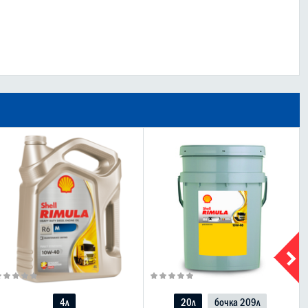
4л
20л
бочка 209л