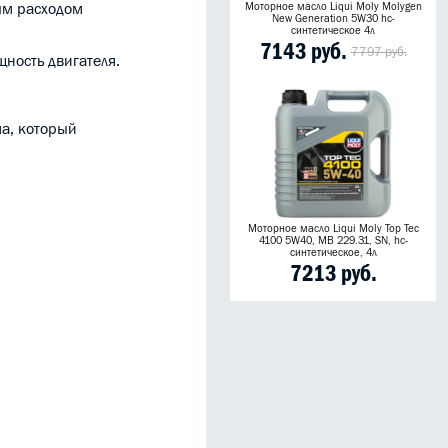
ым расходом
Моторное масло Liqui Moly Molygen
New Generation 5W30 hc-
синтетическое 4л
7143 руб.
7797 руб.
ность двигателя.
а, который
Моторное масло Liqui Moly Top Tec
4100 5W40, MB 229.31, SN, hc-
синтетическое, 4л
7213 руб.