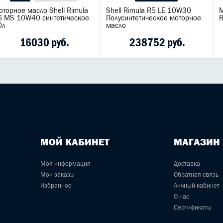
оторное масло Shell Rimula
Shell Rimula R5 LE 10W30
М
6 MS 10W40 синтетическое
Полусинтетическое моторное
R
0л
масло
16030 руб.
238752 руб.
МОЙ КАБИНЕТ
МАГАЗИН
Моя информация
Доставка
Мои заказы
Обратная связь
Избранное
Личный кабинет
О нас
Сертификаты