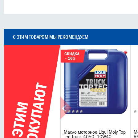
С ЭТИМ ТОВАРОМ МЫ РЕКОМЕНДУЕМ
СКИДКА
– 16%
Т
С
Э
Т
И
М
П
О
К
У
П
А
Ю
Масло моторное Liqui Moly Top
М
Tec Truck 4050, 10W40,
R