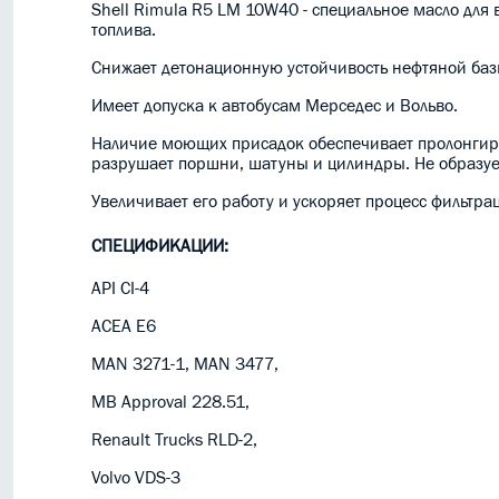
Shell Rimula R5 LM 10W40 - cпециальное масло дл
топлива.
Снижает детонационную устойчивость нефтяной базы
Имеет допуска к автобусам Мерседес и Вольво.
Наличие моющих присадок обеспечивает пролонгир
разрушает поршни, шатуны и цилиндры. Не образуе
Увеличивает его работу и ускоряет процесс фильтра
СПЕЦИФИКАЦИИ:
API CI-4
ACEA E6
MAN 3271-1, MAN 3477,
MВ Approval 228.51,
Renault Trucks RLD-2,
Volvo VDS-3