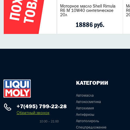
торное масло Shell Rimula
Моторное масло Shell Rimula
М
 LM 10W40 синтетическое
R6 M 10W40 синтетическое
R
л
20л
2
22750 руб.
18886 руб.
КАТЕГОРИИ
Автомасла
Автокосметика
+7(495) 799-22-28
Автохимия
Обратный звонок
Антифризы
Автополироль
10:00 – 21:00
Спецпредложение