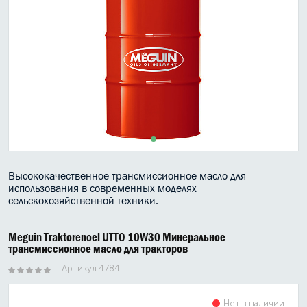
МАСЛО В КОРОБКУ
КОНСИСТЕНТНАЯ СМАЗКА
БОЧКИ МАСЛА
ИНДУСТРИАЛЬНЫЕ МАСЛА
АНТИФРИЗЫ СПЕЦЖИДКОСТИ
ПРИСАДКИ АВТОХИМИЯ
Высококачественное трансмиссионное масло для
использования в современных моделях
АВТО КОСМЕТИКА
сельскохозяйственной техники.
МОТО МАСЛА
Meguin Traktorenoel UTTO 10W30 Минеральное
трансмиссионное масло для тракторов
ВСЕ БРЕНДЫ
Артикул 4784
Нет в наличии