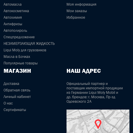
Автомасла
Моя информация
Автокосметика
Мои заказы
Автохимия
Избранное
Антифризы
Автополироль
Спецпредложение
НЕЗАМЕРЗАЮЩАЯ ЖИДКОСТЬ
Liqui Moly для грузовиков
Масла в Бочках
Популярные товары
МАГАЗИН
НАШ АДРЕС
Доставка
Официальный партнер и
поставщик импортной продукции
Обратная связь
из Германии Liqui Moly Mobil и
Личный кабинет
др. брендов: г. Москва, Пр-зд
Одоевского 2А
О нас
Сертификаты