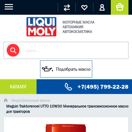
МОТОРНЫЕ МАСЛА
АВТОХИМИЯ
АВТОКОСМЕТИКА
Подобрать масло
+7(495) 799-22-28
КАТАЛОГ
МАСЛО МОТОРНОЕ
Индустриальные масла
Meguin Traktorenoel UTTO 10W30 Минеральное трансмиссионное масло
для тракторов
ГРУЗОВЫЕ МАСЛА
ГИДРАВЛИЧЕСКИЕ МАСЛА