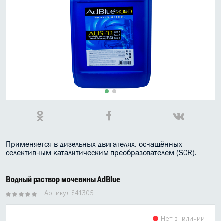
МАСЛО В КОРОБКУ
КОНСИСТЕНТНАЯ СМАЗКА
БОЧКИ МАСЛА
ИНДУСТРИАЛЬНЫЕ МАСЛА
АНТИФРИЗЫ СПЕЦЖИДКОСТИ
ПРИСАДКИ АВТОХИМИЯ
АВТО КОСМЕТИКА
Применяется в дизельных двигателях, оснащённых
селективным каталитическим преобразователем (SCR).
МОТО МАСЛА
Водный раствор мочевины AdBlue
ВСЕ БРЕНДЫ
Артикул 841305
Нет в наличии