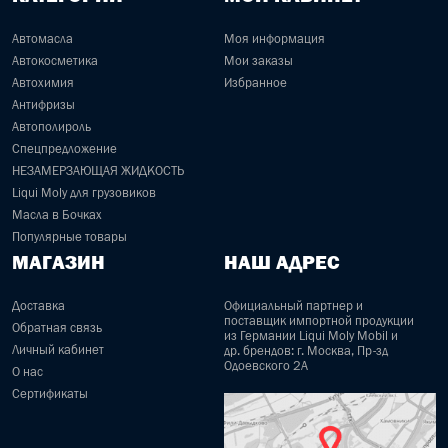
Автомасла
Моя информация
Автокосметика
Мои заказы
Автохимия
Избранное
Антифризы
Автополироль
Спецпредложение
НЕЗАМЕРЗАЮЩАЯ ЖИДКОСТЬ
Liqui Moly для грузовиков
Масла в Бочках
Популярные товары
МАГАЗИН
НАШ АДРЕС
Доставка
Официальный партнер и
поставщик импортной продукции
Обратная связь
из Германии Liqui Moly Mobil и
Личный кабинет
др. брендов: г. Москва, Пр-зд
Одоевского 2А
О нас
Сертификаты