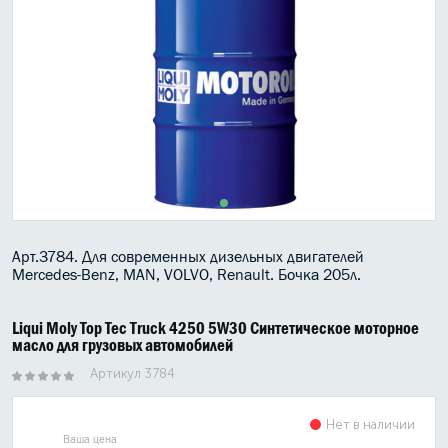
МАСЛО В КОРОБКУ
КОНСИСТЕНТНАЯ СМАЗКА
БОЧКИ МАСЛА
ИНДУСТРИАЛЬНЫЕ МАСЛА
АНТИФРИЗЫ СПЕЦЖИДКОСТИ
ПРИСАДКИ АВТОХИМИЯ
Арт.3784. Д
ля современных дизельных двигателей
Mercedes-Benz, MAN, VOLVO, Renault. Бочка 205л.
АВТО КОСМЕТИКА
Liqui Moly Top Tec Truck 4250 5W30 Синтетическое моторное
МОТО МАСЛА
масло для грузовых автомобилей
Артикул 3784
ВСЕ БРЕНДЫ
Нет в наличии
Ваша цена