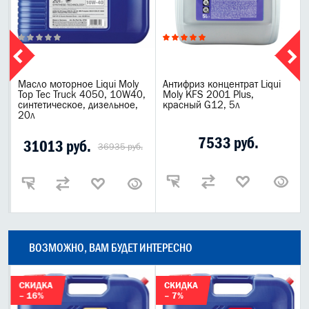
Масло моторное Liqui Moly
Антифриз концентрат Liqui
Top Tec Truck 4050, 10W40,
Moly KFS 2001 Plus,
синтетическое, дизельное,
красный G12, 5л
20л
7533 руб.
31013 руб.
36935 руб.
ВОЗМОЖНО, ВАМ БУДЕТ ИНТЕРЕСНО
СКИДКА
СКИДКА
– 16%
– 7%