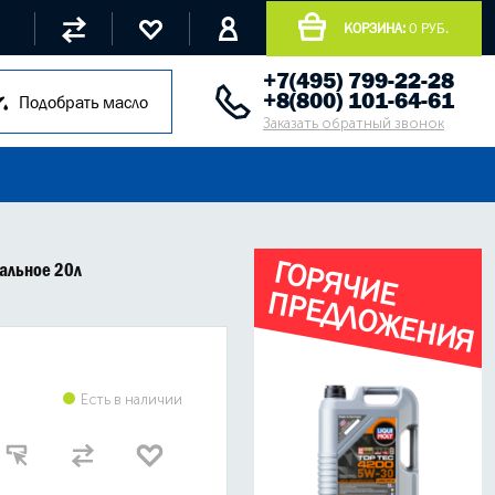
КОРЗИНА:
0 РУБ.
+7(495) 799-22-28
+8(800) 101-64-61
Подобрать масло
Заказать обратный звонок
Г
О
Р
Я
Ч
И
Е
Р
Е
Д
Л
О
Ж
Е
Н
И
Я
ральное 20л
П
Есть в наличии