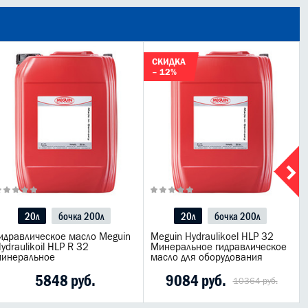
СКИДКА
– 12%
20л
бочка 200л
20л
бочка 200л
идравлическое масло Meguin
Meguin Hydraulikoel HLP 32
ydraulikoil HLP R 32
Минеральное гидравлическое
инеральное
масло для оборудования
5848 руб.
9084 руб.
10364 руб.