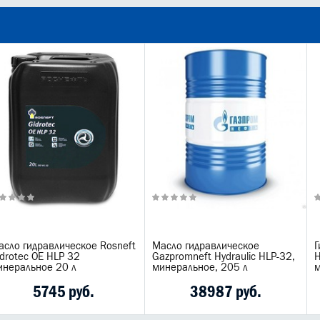
асло гидравлическое Rosneft
Масло гидравлическое
Г
drotec OE HLP 32
Gazpromneft Hydraulic HLP-32,
H
инеральное 20 л
минеральное, 205 л
м
5745 руб.
38987 руб.