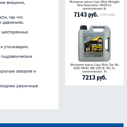
оне внешних,
Моторное масло Liqui Moly Molygen
New Generation 5W30 hc-
синтетическое 4л
7143 руб.
7797 руб.
ти, так что
и давлениях.
, шестеренных
 и утилизацию.
 гидравлических
Моторное масло Liqui Moly Top Tec
4100 5W40, MB 229.31, SN, hc-
акрытым зазором и
синтетическое, 4л
7213 руб.
ьзующими различные