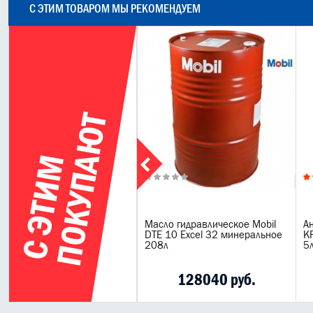
С ЭТИМ ТОВАРОМ МЫ РЕКОМЕНДУЕМ
Т
С
Э
Т
И
М
П
О
К
У
П
А
Ю
синий
тифриз готовый Meguin
Масло гидравлическое Mobil
Ан
versal Kuhlerfrostschutz
DTE 10 Excel 32 минеральное
K
M 11 синий 5л
208л
5
1800 руб.
128040 руб.