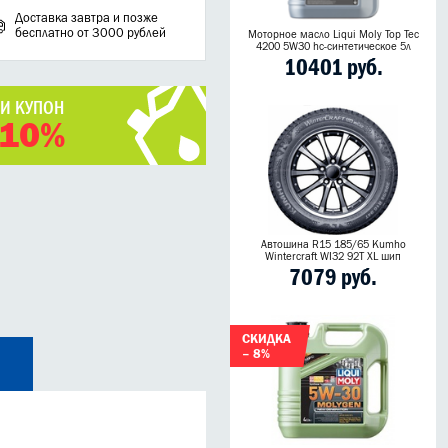
Доставка завтра и позже
бесплатно от 3000 рублей
Моторное масло Liqui Moly Top Tec
4200 5W30 hc-синтетическое 5л
10401 руб.
ЧИ КУПОН
 10%
Автошина R15 185/65 Kumho
Wintercraft WI32 92T XL шип
7079 руб.
СКИДКА
– 8%