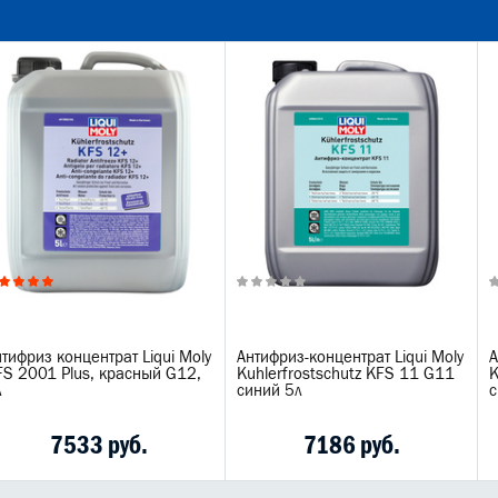
тифриз концентрат Liqui Moly
Антифриз-концентрат Liqui Moly
А
FS 2001 Plus, красный G12,
Kuhlerfrostschutz KFS 11 G11
K
л
синий 5л
с
7533 руб.
7186 руб.