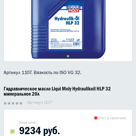
МАСЛО В КОРОБКУ
КОНСИСТЕНТНАЯ СМАЗКА
БОЧКИ МАСЛА
ИНДУСТРИАЛЬНЫЕ МАСЛА
АНТИФРИЗЫ СПЕЦЖИДКОСТИ
Артикул 1107. Вязкость по ISO VG 32.
ПРИСАДКИ АВТОХИМИЯ
АВТО КОСМЕТИКА
Гидравлическое масло Liqui Moly Hydraulikoil HLP 32
минеральное 20л
МОТО МАСЛА
Артикул 1107
ВСЕ БРЕНДЫ
Нет в наличии
Ваша цена
9234 руб.