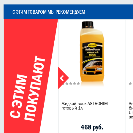
С ЭТИМ ТОВАРОМ МЫ РЕКОМЕНДУЕМ
Т
С
Э
Т
И
М
П
О
К
У
П
А
Ю
0.310
qui Moly Liquimate 8300
Жидкий воск ASTROHIM
А
htabdichtung grau -
готовый 1л
би
зовной-герметик (серый)
U
s
2218 руб.
468 руб.