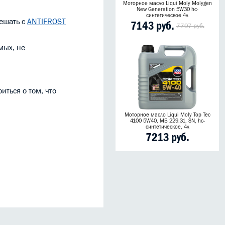
Моторное масло Liqui Moly Molygen
New Generation 5W30 hc-
синтетическое 4л
мешать с
ANTIFROST
7143 руб.
7797 руб.
мых, не
ться о том, что
Моторное масло Liqui Moly Top Tec
4100 5W40, MB 229.31, SN, hc-
синтетическое, 4л
7213 руб.