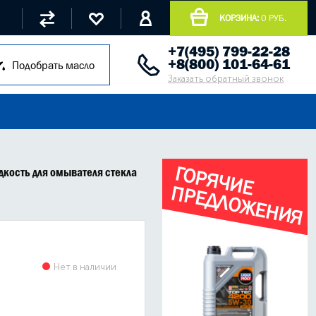
КОРЗИНА:
0 РУБ.
+7(495) 799-22-28
+8(800) 101-64-61
Подобрать масло
Заказать обратный звонок
Г
О
Р
Я
Ч
И
Е
Р
Е
Д
Л
О
Ж
Е
Н
И
Я
жидкость для омывателя стекла
П
Нет в наличии