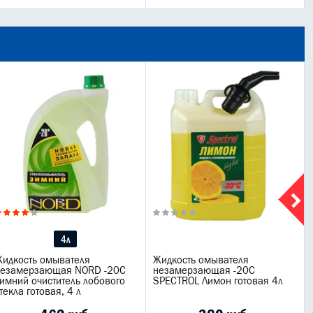
4л
идкость омывателя
Жидкость омывателя
незамерзающая NORD -20C
незамерзающая -20C
имний очиститель лобового
SPECTROL Лимон готовая 4л
текла готовая, 4 л