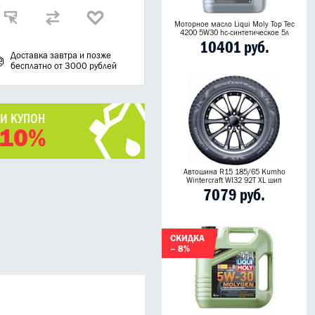
Моторное масло Liqui Moly Top Tec
4200 5W30 hc-синтетическое 5л
10401 руб.
Доставка завтра и позже
бесплатно от 3000 рублей
ЧИ КУПОН
 10%
Автошина R15 185/65 Kumho
Wintercraft WI32 92T XL шип
7079 руб.
СКИДКА
– 8%