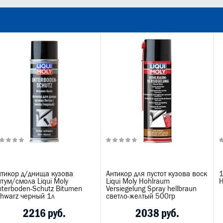
нтикор д/днища кузова
Антикор для пустот кузова воск
1
тум/смола Liqui Moly
Liqui Moly Hohlraum
Н
nterboden-Schutz Bitumen
Versiegelung Spray hellbraun
chwarz черный 1л
светло-желтый 500гр
2216 руб.
2038 руб.