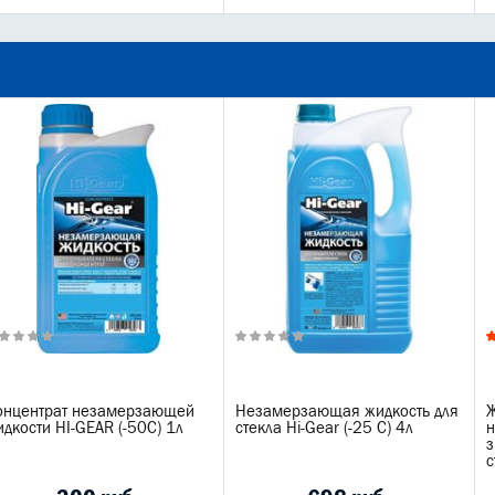
онцентрат незамерзающей
Незамерзающая жидкость для
Ж
дкости HI-GEAR (-50С) 1л
стекла Hi-Gear (-25 С) 4л
з
с