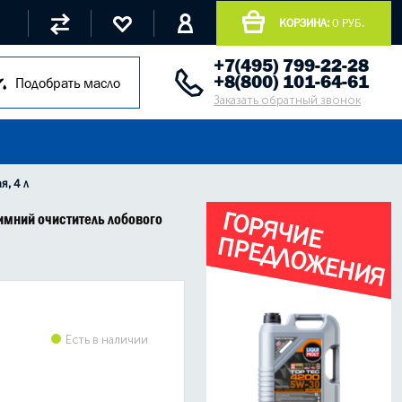
КОРЗИНА:
0 РУБ.
+7(495) 799-22-28
+8(800) 101-64-61
Подобрать масло
Заказать обратный звонок
я, 4 л
Г
О
Р
Я
Ч
И
Е
Р
Е
Д
Л
О
Ж
Е
Н
И
Я
мний очиститель лобового
П
Есть в наличии