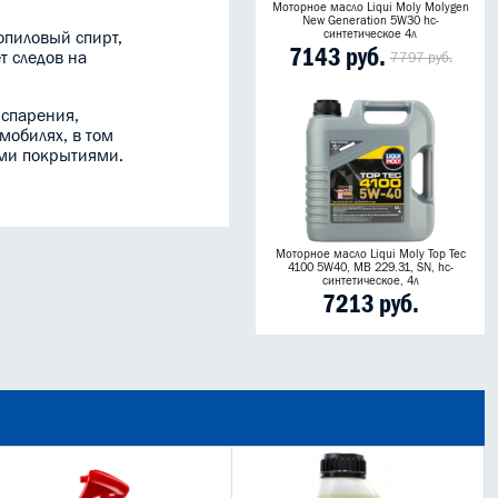
Моторное масло Liqui Moly Molygen
New Generation 5W30 hc-
синтетическое 4л
опиловый спирт,
7143 руб.
т следов на
7797 руб.
испарения,
мобилях, в том
ыми покрытиями.
Моторное масло Liqui Moly Top Tec
4100 5W40, MB 229.31, SN, hc-
синтетическое, 4л
7213 руб.