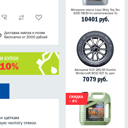
Моторное масло Liqui Moly Top Tec
4200 5W30 hc-синтетическое 5л
10401 руб.
Доставка завтра и позже
бесплатно от 3000 рублей
ЧИ КУПОН
 10%
Автошина R15 185/65 Kumho
Wintercraft WI32 92T XL шип
7079 руб.
СКИДКА
– 8%
 и щеткам
ую чистоту стекол