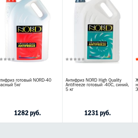
нтифриз готовый NORD-40
Антифриз NORD High Quality
Ж
расный 5кг
Antifreeze готовый -40C, синий,
5 кг
Э
1282 руб.
1231 руб.