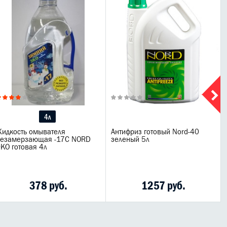
4л
идкость омывателя
Антифриз готовый Nord-40
незамерзающая -17C NORD
зеленый 5л
КО готовая 4л
378 руб.
1257 руб.