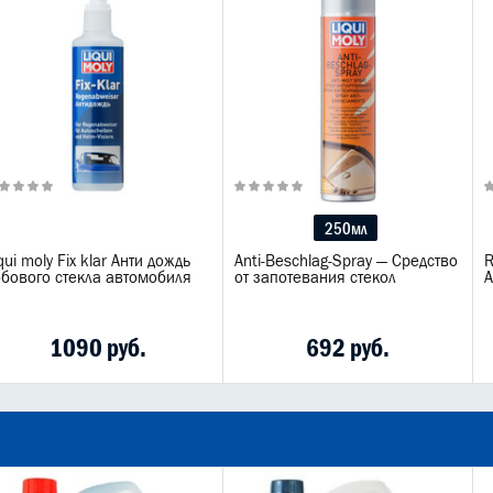
250мл
qui moly Fix klar Анти дождь
Anti-Beschlag-Spray — Средство
R
обового стекла автомобиля
от запотевания стекол
А
1090 руб.
692 руб.