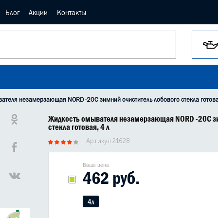
Блог
Акции
Контакты
ателя незамерзающая NORD -20C зимний очиститель лобового стекла готова
Жидкость омывателя незамерзающая NORD -20C зи
стекла готовая, 4 л
Артикул 21628
Ваша цена
462 руб.
4л