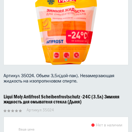
МАСЛО В КОРОБКУ
КОНСИСТЕНТНАЯ СМАЗКА
БОЧКИ МАСЛА
ИНДУСТРИАЛЬНЫЕ МАСЛА
АНТИФРИЗЫ СПЕЦЖИДКОСТИ
ПРИСАДКИ АВТОХИМИЯ
Артикул 35024. Объем 3,5л(дой-пак). Незамерзающая
жидкость на изопропиловом спирте.
АВТО КОСМЕТИКА
Liqui Moly Antifrost Scheibenfrostschutz -24C (3.5л) Зимняя
МОТО МАСЛА
жидкость для омывателя стекла (Дыня)
Артикул 35024
ВСЕ БРЕНДЫ
Нет в наличии
Ваша цена