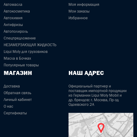
Автомасла
Моя информация
Автокосметика
Мои заказы
Автохимия
Избранное
Антифризы
Автополироль
Спецпредложение
НЕЗАМЕРЗАЮЩАЯ ЖИДКОСТЬ
Liqui Moly для грузовиков
Масла в Бочках
Популярные товары
МАГАЗИН
НАШ АДРЕС
Доставка
Официальный партнер и
поставщик импортной продукции
Обратная связь
из Германии Liqui Moly Mobil и
Личный кабинет
др. брендов: г. Москва, Пр-зд
Одоевского 2А
О нас
Сертификаты