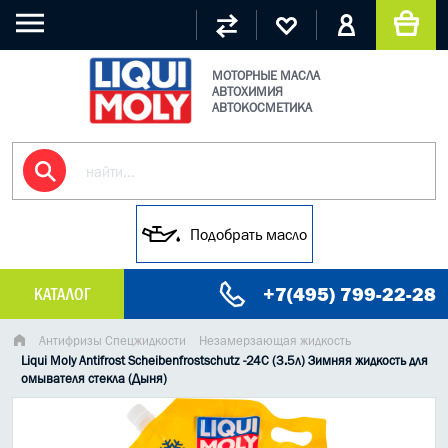
МОТОРНЫЕ МАСЛА
АВТОХИМИЯ
АВТОКОСМЕТИКА
Подобрать масло
+7(495) 799-22-28
КАТАЛОГ
МАСЛО МОТОРНОЕ
Антифризы Спецжидкости
Незамерзающая жидкость
Liqui Moly Antifrost Scheibenfrostschutz -24C (3.5л) Зимняя жидкость для
омывателя стекла (Дыня)
ГРУЗОВЫЕ МАСЛА
ГИДРАВЛИЧЕСКИЕ МАСЛА