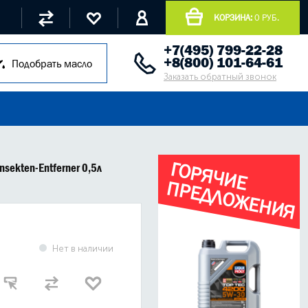
КОРЗИНА:
0 РУБ.
+7(495) 799-22-28
+8(800) 101-64-61
Подобрать масло
Заказать обратный звонок
Г
О
Р
Я
Ч
И
Е
Р
Е
Д
Л
О
Ж
Е
Н
И
Я
nsekten-Entferner 0,5л
П
Нет в наличии