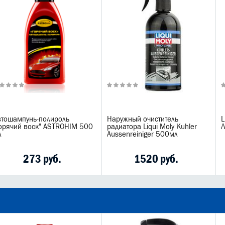
втошампунь-полироль
Наружный очиститель
L
Горячий воск" ASTROHIM 500
радиатора Liqui Moly Kuhler
Л
л
Aussenreiniger 500мл
273 руб.
1520 руб.