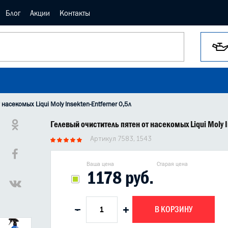
Блог
Акции
Контакты
 насекомых Liqui Moly Insekten-Entferner 0,5л
Гелевый очиститель пятен от насекомых Liqui Moly I
Артикул 7583, 1543
Ваша цена
Старая цена
1178 руб.
В КОРЗИНУ
-
+