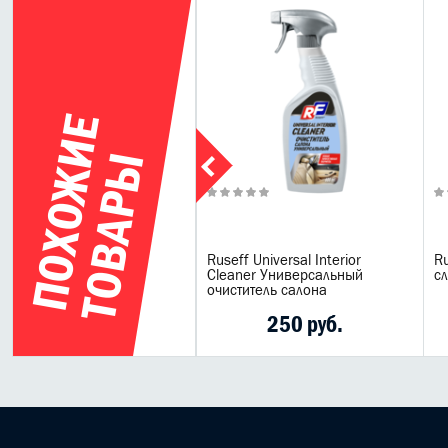
П
О
Х
О
Ж
И
Е
Т
О
В
А
Р
Ы
иститель забрал шлемов
Ruseff Universal Interior
R
ui Moly Motorbike Visier-
Cleaner Универсальный
с
niger, 100 мл.
очиститель салона
1042 руб.
250 руб.