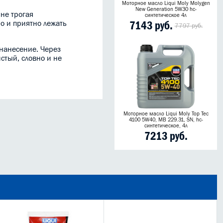
Моторное масло Liqui Moly Molygen
New Generation 5W30 hc-
не трогая
синтетическое 4л
о и приятно лежать
7143 руб.
7797 руб.
 нанесение. Через
стый, словно и не
Моторное масло Liqui Moly Top Tec
4100 5W40, MB 229.31, SN, hc-
синтетическое, 4л
7213 руб.