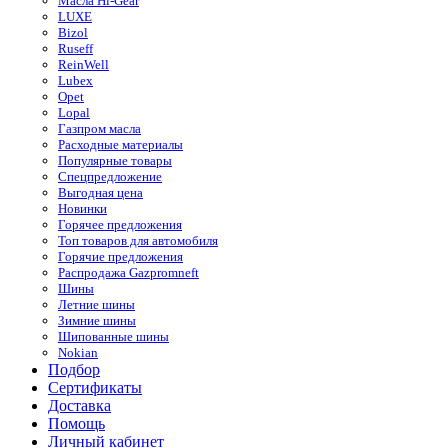
Масла Hi-Gear
LUXE
Bizol
Ruseff
ReinWell
Lubex
Opet
Lopal
Газпром масла
Расходные материалы
Популярные товары
Спецпредложение
Выгодная цена
Новинки
Горячее предложения
Топ товаров для автомобиля
Горячие предложения
Распродажа Gazpromneft
Шины
Летние шины
Зимние шины
Шипованные шины
Nokian
Подбор
Сертификаты
Доставка
Помощь
Личный кабинет