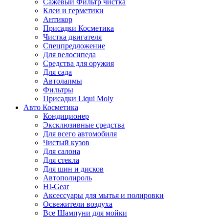
Сажевый Фильтр чистка
Клеи и герметики
Антикор
Присадки Косметика
Чистка двигателя
Спецпредложение
Для велосипеда
Средства для оружия
Для сада
Автолапмы
Фильтры
Присадки Liqui Moly
Авто Косметика
Кондиционер
Эксклюзивные средства
Для всего автомобиля
Чистый кузов
Для салона
Для стекла
Для шин и дисков
Автополироль
HI-Gear
Аксессуары для мытья и полировки
Освежители воздуха
Все Шампуни для мойки