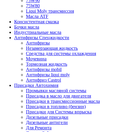
75W90
75W80
Liqui Moly трансмиссия
Масла ATF
Консистентная смазка
Бочки масла
Индустриальные масла
Антифризы Спецжидкости
Антифризы
Незамерзающая жидкость
Средства для системы охлаждения
Мочевина
Тормозная жидкость
Антифризы mobil
Антифризы liqui moly
Антифриз Castrol
Присадки Автохимия
Промывки масляной системы
Присадка в масло для двигателя
Присадки в трансмиссионные масла
Присадки в топливо (бензин)
Присадки для Системы впрыска
Дизельные присадки
Дизельные антигели
Для Ремонта