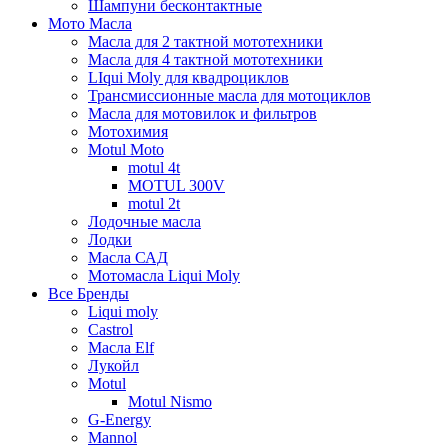
Шампуни бесконтактные
Мото Масла
Масла для 2 тактной мототехники
Масла для 4 тактной мототехники
LIqui Moly для квадроциклов
Трансмиссионные масла для мотоциклов
Масла для мотовилок и фильтров
Мотохимия
Motul Moto
motul 4t
MOTUL 300V
motul 2t
Лодочные масла
Лодки
Масла САД
Мотомасла Liqui Moly
Все Бренды
Liqui moly
Castrol
Масла Elf
Лукойл
Motul
Motul Nismo
G-Energy
Mannol