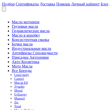
Подбор
Сертификаты
Доставка
Помощь
Личный кабинет
Блог
Масло моторное
Грузовые масла
Гидравлические масла
Масло в коробку
Консистентная смазка
Бочки масла
Индустриальные масла
Антифризы Спецжидкости
Присадки Автохимия
Авто Косметика
Мото Масла
Все Бренды
Liqui moly
Castrol
Масла Elf
Лукойл
Motul
G-Energy
Mannol
Zic
Total