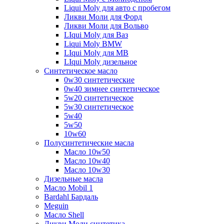
Liqui Moly для авто с пробегом
Ликви Моли для Форд
Ликви Моли для Вольво
LIqui Moly для Ваз
Liqui Moly BMW
LIqui Moly для MB
LIqui Moly дизельное
Синтетическое масло
0w30 синтетические
0w40 зимнее синтетическое
5w20 синтетическое
5w30 синтетическое
5w40
5w50
10w60
Полусинтетические масла
Масло 10w50
Масло 10w40
Масло 10w30
Дизельные масла
Масло Mobil 1
Bardahl Бардаль
Meguin
Масло Shell
Ликви Моли синтетика