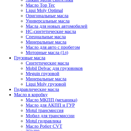
Масло Top Tec
Liqui Moly Optimal
Оригинальные масла
Универсальные масла
Масла для новых автомобилей
HC-синтетические масла
Специальные масла
Минеральные масла
Масло для авто с пробегом
Моторные масла (1л)
Грузовые масла
Синтетические масла
Mobil Delvac для грузовиков
Meguin грузовой
Минеральные масла
Liqui Moly грузовой
Гидравлические масла
Масло в коробку
Масло МКПП (механика)
Масло для АКПП и ГУР
Motul трансмиссия
Мобил для трансмиссии
Motul гидравлика
Масло Робот CVT