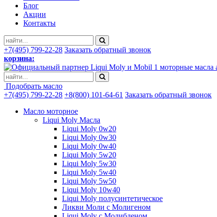
Блог
Акции
Контакты
+7(495) 799-22-28
Заказать обратный звонок
корзина:
моторные масла 
Подобрать масло
+7(495) 799-22-28
+8(800) 101-64-61
Заказать обратный звонок
Масло моторное
Liqui Moly Масла
Liqui Moly 0w20
Liqui Moly 0w30
Liqui Moly 0w40
Liqui Moly 5w20
Liqui Moly 5w30
Liqui Moly 5w40
Liqui Moly 5w50
Liqui Moly 10w40
Liqui Moly полусинтетическое
Ликви Моли с Молигеном
Liqui Moly с Молибденом