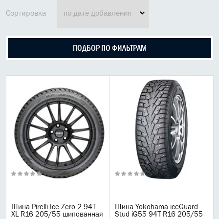
МАСЛО В КОРОБКУ
Сортировка
КОНСИСТЕНТНАЯ СМАЗКА
ПОДБОР ПО ФИЛЬТРАМ
БОЧКИ МАСЛА
ИНДУСТРИАЛЬНЫЕ МАСЛА
АНТИФРИЗЫ СПЕЦЖИДКОСТИ
ПРИСАДКИ АВТОХИМИЯ
АВТО КОСМЕТИКА
МОТО МАСЛА
ВСЕ БРЕНДЫ
Liqui moly
Шина Pirelli Ice Zero 2 94T
Шина Yokohama iceGuard
XL R16 205/55 шипованная
Stud iG55 94T R16 205/55
Castrol