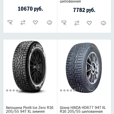
шипованная
Масла Elf
10670 руб.
7782 руб.
Лукойл
Motul
G-Energy
Mannol
Zic
Total
Масла Hi-Gear
LUXE
Bizol
Ruseff
ReinWell
Lubex
Opet
Lopal
Газпром масла
Автошина Pirelli Ice Zero R16
Шина HAIDA HD677 94T XL
205/55 94T XL зимняя
R16 205/55 шипованная
Расходные материалы