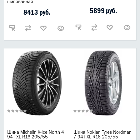
шипованная
Популярные товары
5899 руб.
8413 руб.
Спецпредложение
Выгодная цена
Новинки
Горячее предложения
Топ товаров для автомобиля
Горячие предложения
Распродажа Gazpromneft
Шины
Летние шины
Зимние шины
Шипованные шины
Nokian
Шина Michelin X-Ice North 4
Шина Nokian Tyres Nordman
94T XL R16 205/55
7 94T XL R16 205/55