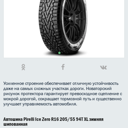
МАСЛО В КОРОБКУ
КОНСИСТЕНТНАЯ СМАЗКА
БОЧКИ МАСЛА
ИНДУСТРИАЛЬНЫЕ МАСЛА
АНТИФРИЗЫ СПЕЦЖИДКОСТИ
ПРИСАДКИ АВТОХИМИЯ
АВТО КОСМЕТИКА
Усиленное строение обеспечивает отличную устойчивость
даже на самых сложных участках дороги. Новаторский
рисунок протектора гарантирует превосходное сцепление с
МОТО МАСЛА
мокрой дорогой, сокращает тормозной путь и существенно
улучшает управляемость автомобиля.
ВСЕ БРЕНДЫ
Автошина Pirelli Ice Zero R16 205/55 94T XL зимняя
шипованная