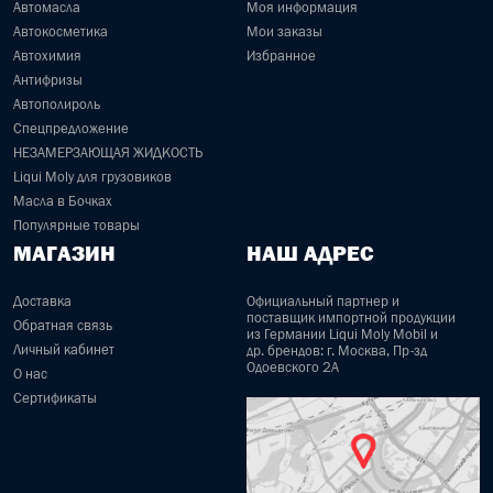
Автомасла
Моя информация
Автокосметика
Мои заказы
Автохимия
Избранное
Антифризы
Автополироль
Спецпредложение
НЕЗАМЕРЗАЮЩАЯ ЖИДКОСТЬ
Liqui Moly для грузовиков
Масла в Бочках
Популярные товары
МАГАЗИН
НАШ АДРЕС
Доставка
Официальный партнер и
поставщик импортной продукции
Обратная связь
из Германии Liqui Moly Mobil и
Личный кабинет
др. брендов: г. Москва, Пр-зд
Одоевского 2А
О нас
Сертификаты