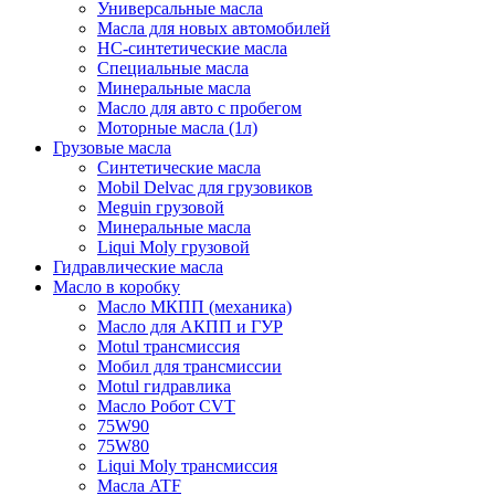
Универсальные масла
Масла для новых автомобилей
HC-синтетические масла
Специальные масла
Минеральные масла
Масло для авто с пробегом
Моторные масла (1л)
Грузовые масла
Синтетические масла
Mobil Delvac для грузовиков
Meguin грузовой
Минеральные масла
Liqui Moly грузовой
Гидравлические масла
Масло в коробку
Масло МКПП (механика)
Масло для АКПП и ГУР
Motul трансмиссия
Мобил для трансмиссии
Motul гидравлика
Масло Робот CVT
75W90
75W80
Liqui Moly трансмиссия
Масла ATF