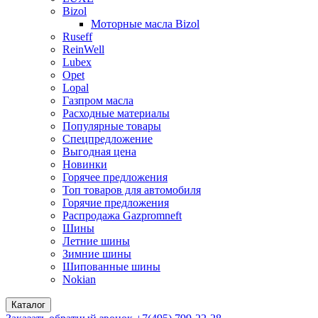
Bizol
Моторные масла Bizol
Ruseff
ReinWell
Lubex
Opet
Lopal
Газпром масла
Расходные материалы
Популярные товары
Спецпредложение
Выгодная цена
Новинки
Горячее предложения
Топ товаров для автомобиля
Горячие предложения
Распродажа Gazpromneft
Шины
Летние шины
Зимние шины
Шипованные шины
Nokian
Каталог