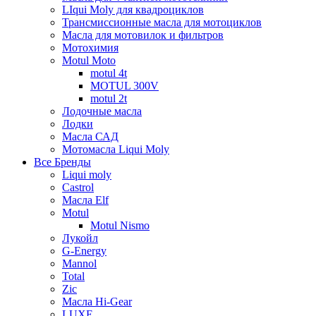
LIqui Moly для квадроциклов
Трансмиссионные масла для мотоциклов
Масла для мотовилок и фильтров
Мотохимия
Motul Moto
motul 4t
MOTUL 300V
motul 2t
Лодочные масла
Лодки
Масла САД
Мотомасла Liqui Moly
Все Бренды
Liqui moly
Castrol
Масла Elf
Motul
Motul Nismo
Лукойл
G-Energy
Mannol
Total
Zic
Масла Hi-Gear
LUXE