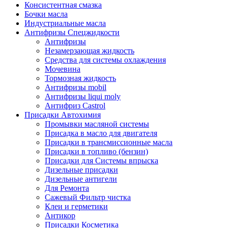
Консистентная смазка
Бочки масла
Индустриальные масла
Антифризы Спецжидкости
Антифризы
Незамерзающая жидкость
Средства для системы охлаждения
Мочевина
Тормозная жидкость
Антифризы mobil
Антифризы liqui moly
Антифриз Castrol
Присадки Автохимия
Промывки масляной системы
Присадка в масло для двигателя
Присадки в трансмиссионные масла
Присадки в топливо (бензин)
Присадки для Системы впрыска
Дизельные присадки
Дизельные антигели
Для Ремонта
Сажевый Фильтр чистка
Клеи и герметики
Антикор
Присадки Косметика