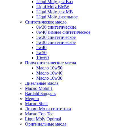
LIqui Moly для Ваз
Liqui Moly BMW
LIqui Moly для MB
LIqui Moly дизельное
Синтетическое масло
0w30 синтетические
0w40 зимнее синтетическое
5w20 синтетическое
5w30 синтетическое
5w40
5w50
10w60
Полусинтетические масла
Масло 10w50
Масло 10w40
Масло 10w30
Дизельные масла
Масло Mobil 1
Bardahl Бардаль
Meguin
Масло Shell
Ликви Моли синтетика
Масло Top Tec
Liqui Moly Optimal
Оригинальные масла