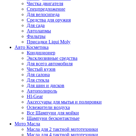
Чистка двигателя
Спецпредложение
Для велосипеда
Средства для оружия
Для сада
Автолапмы
Фильтры
Присадки Liqui Moly
Авто Косметика
Кондиционер
Эксклюзивные средства
Для всего автомобиля
Чистый кузов
Для салона
Для стекла
Для шин и дисков
Автополироль
HI-Gear
Аксессуары для мытья и полировки
Освежители воздуха
Все Шампуни для мойки
Шампуни бесконтактные
Мото Масла
Масла для 2 тактной мототехники
Масла для 4 тактной мототехники