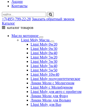
Акции
Контакты
+7(495) 799-22-28
Заказать обратный звонок
Каталог
каталог товаров
Масло моторное
Liqui Moly Масла
Liqui Moly 0w20
Liqui Moly 0w30
Liqui Moly 0w40
Liqui Moly 5w20
Liqui Moly 5w30
Liqui Moly 5w40
Liqui Moly 5w50
Liqui Moly 10w40
Liqui Moly полусинтетическое
Ликви Моли с Молигеном
Liqui Moly с Молибденом
Liqui Moly для авто с пробегом
Ликви Моли для Форд
Ликви Моли для Вольво
LIqui Moly для Ваз