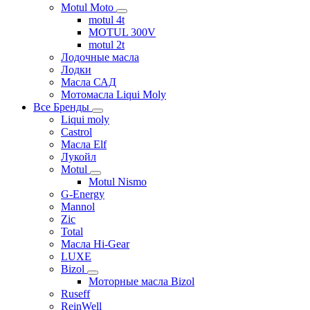
Motul Moto
motul 4t
MOTUL 300V
motul 2t
Лодочные масла
Лодки
Масла САД
Мотомасла Liqui Moly
Все Бренды
Liqui moly
Castrol
Масла Elf
Лукойл
Motul
Motul Nismo
G-Energy
Mannol
Zic
Total
Масла Hi-Gear
LUXE
Bizol
Моторные масла Bizol
Ruseff
ReinWell