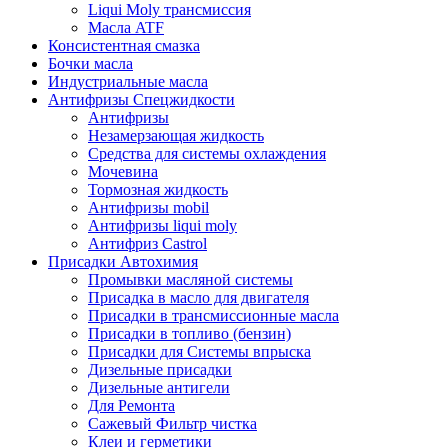
Liqui Moly трансмиссия
Масла ATF
Консистентная смазка
Бочки масла
Индустриальные масла
Антифризы Спецжидкости
Антифризы
Незамерзающая жидкость
Средства для системы охлаждения
Мочевина
Тормозная жидкость
Антифризы mobil
Антифризы liqui moly
Антифриз Castrol
Присадки Автохимия
Промывки масляной системы
Присадка в масло для двигателя
Присадки в трансмиссионные масла
Присадки в топливо (бензин)
Присадки для Системы впрыска
Дизельные присадки
Дизельные антигели
Для Ремонта
Сажевый Фильтр чистка
Клеи и герметики