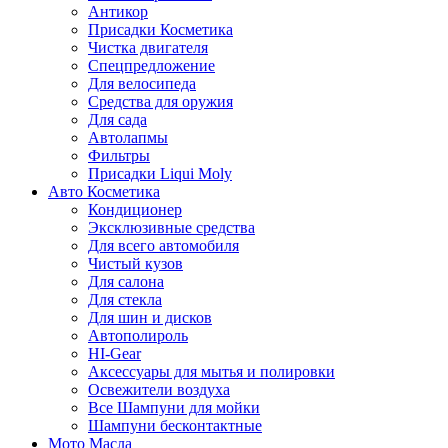
Антикор
Присадки Косметика
Чистка двигателя
Спецпредложение
Для велосипеда
Средства для оружия
Для сада
Автолапмы
Фильтры
Присадки Liqui Moly
Авто Косметика
Кондиционер
Эксклюзивные средства
Для всего автомобиля
Чистый кузов
Для салона
Для стекла
Для шин и дисков
Автополироль
HI-Gear
Аксессуары для мытья и полировки
Освежители воздуха
Все Шампуни для мойки
Шампуни бесконтактные
Мото Масла