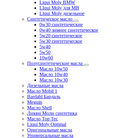
Liqui Moly BMW
LIqui Moly для MB
LIqui Moly дизельное
Синтетическое масло
0w30 синтетические
0w40 зимнее синтетическое
5w20 синтетическое
5w30 синтетическое
5w40
5w50
10w60
Полусинтетические масла
Масло 10w50
Масло 10w40
Масло 10w30
Дизельные масла
Масло Mobil 1
Bardahl Бардаль
Meguin
Масло Shell
Ликви Моли синтетика
Масло Top Tec
Liqui Moly Optimal
Оригинальные масла
Универсальные масла