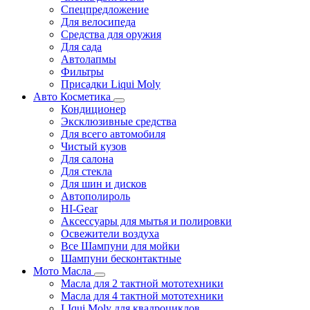
Спецпредложение
Для велосипеда
Средства для оружия
Для сада
Автолапмы
Фильтры
Присадки Liqui Moly
Авто Косметика
Кондиционер
Эксклюзивные средства
Для всего автомобиля
Чистый кузов
Для салона
Для стекла
Для шин и дисков
Автополироль
HI-Gear
Аксессуары для мытья и полировки
Освежители воздуха
Все Шампуни для мойки
Шампуни бесконтактные
Мото Масла
Масла для 2 тактной мототехники
Масла для 4 тактной мототехники
LIqui Moly для квадроциклов