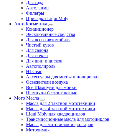
Для сада
Автолапмы
Фильтры
Присадки Liqui Moly
Авто Косметика
Кондиционер
Эксклюзивные средства
Для всего автомобиля
Чистый кузов
Для салона
Для стекла
Для шин и дисков
Автополироль
HI-Gear
Аксессуары для мытья и полировки
Освежители воздуха
Все Шампуни для мойки
Шампуни бесконтактные
Мото Масла
Масла для 2 тактной мототехники
Масла для 4 тактной мототехники
LIqui Moly для квадроциклов
Трансмиссионные масла для мотоциклов
Масла для мотовилок и фильтров
Мотохимия