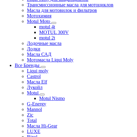
Трансмиссионные масла для мотоциклов
Масла для мотовилок и фильтров
Мотохимия
Motul Moto
motul 4t
MOTUL 300V
motul 2t
Лодочные масла
Лодки
Масла САД
Мотомасла Liqui Moly
Все Бренды
Liqui moly
Castrol
Масла Elf
Лукойл
Motul
Motul Nismo
G-Energy
Mannol
Zic
Total
Масла Hi-Gear
LUXE
Bizol