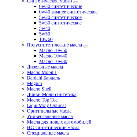
Синтетическое масло
0w30 синтетические
0w40 зимнее синтетическое
5w20 синтетическое
5w30 синтетическое
5w40
5w50
10w60
Полусинтетические масла
Масло 10w50
Масло 10w40
Масло 10w30
Дизельные масла
Масло Mobil 1
Bardahl Бардаль
Meguin
Масло Shell
Ликви Моли синтетика
Масло Top Tec
Liqui Moly Optimal
Оригинальные масла
Универсальные масла
Масла для новых автомобилей
HC-синтетические масла
Специальные масла