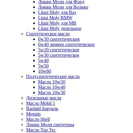
Ликви Моли для Форд
Ликви Моли для Вольво
LIqui Moly для Ваз
Liqui Moly BMW
LIqui Moly для MB
LIqui Moly дизельное
Синтетическое масло
0w30 синтетические
0w40 зимнее синтетическое
5w20 синтетическое
5w30 синтетическое
5w40
5w50
10w60
Полусинтетические масла
Масло 10w50
Масло 10w40
Масло 10w30
Дизельные масла
Масло Mobil 1
Bardahl Бардаль
Meguin
Масло Shell
Ликви Моли синтетика
Масло Top Tec