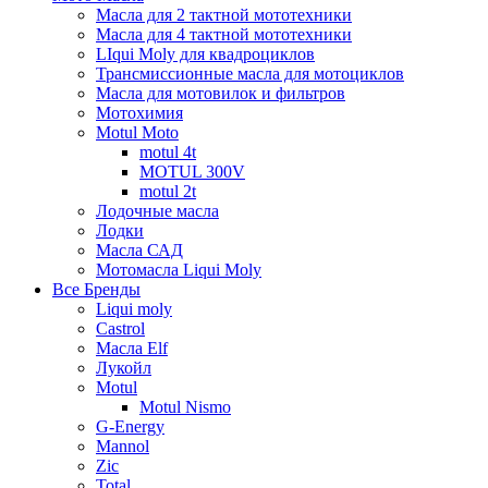
Масла для 2 тактной мототехники
Масла для 4 тактной мототехники
LIqui Moly для квадроциклов
Трансмиссионные масла для мотоциклов
Масла для мотовилок и фильтров
Мотохимия
Motul Moto
motul 4t
MOTUL 300V
motul 2t
Лодочные масла
Лодки
Масла САД
Мотомасла Liqui Moly
Все Бренды
Liqui moly
Castrol
Масла Elf
Лукойл
Motul
Motul Nismo
G-Energy
Mannol
Zic
Total