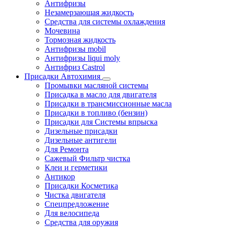
Антифризы
Незамерзающая жидкость
Средства для системы охлаждения
Мочевина
Тормозная жидкость
Антифризы mobil
Антифризы liqui moly
Антифриз Castrol
Присадки Автохимия
Промывки масляной системы
Присадка в масло для двигателя
Присадки в трансмиссионные масла
Присадки в топливо (бензин)
Присадки для Системы впрыска
Дизельные присадки
Дизельные антигели
Для Ремонта
Сажевый Фильтр чистка
Клеи и герметики
Антикор
Присадки Косметика
Чистка двигателя
Спецпредложение
Для велосипеда
Средства для оружия