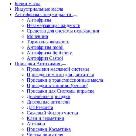
Бочки масла
Индустриальные масла
Антифризы Спецжидкости
Антифризы
Незамерзающая жидкость
Средства для системы охлаждения
Мочевина
Тормозная жидкость
Антифризы mobil
Антифризы liqui moly
Антифриз Castrol
Присадки Автохимия
Промывки масляной системы
Присадка в масло для двигателя
Присадки в трансмиссионные масла
Присадки в топливо (бензин)
Присадки для Системы впрыска
Дизельные присадки
Дизельные антигели
Для Ремонта
Сажевый Фильтр чистка
Клеи и герметики
Антикор
Присадки Косметика
Чистка двигателя