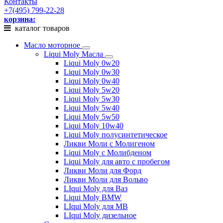
Контакты
+7(495) 799-22-28
корзина:
каталог товаров
Масло моторное
Liqui Moly Масла
Liqui Moly 0w20
Liqui Moly 0w30
Liqui Moly 0w40
Liqui Moly 5w20
Liqui Moly 5w30
Liqui Moly 5w40
Liqui Moly 5w50
Liqui Moly 10w40
Liqui Moly полусинтетическое
Ликви Моли с Молигеном
Liqui Moly с Молибденом
Liqui Moly для авто с пробегом
Ликви Моли для Форд
Ликви Моли для Вольво
LIqui Moly для Ваз
Liqui Moly BMW
LIqui Moly для MB
LIqui Moly дизельное