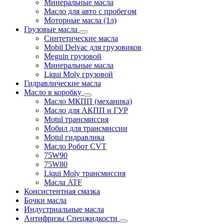
Минеральные масла
Масло для авто с пробегом
Моторные масла (1л)
Грузовые масла
Синтетические масла
Mobil Delvac для грузовиков
Meguin грузовой
Минеральные масла
Liqui Moly грузовой
Гидравлические масла
Масло в коробку
Масло МКПП (механика)
Масло для АКПП и ГУР
Motul трансмиссия
Мобил для трансмиссии
Motul гидравлика
Масло Робот CVT
75W90
75W80
Liqui Moly трансмиссия
Масла ATF
Консистентная смазка
Бочки масла
Индустриальные масла
Антифризы Спецжидкости