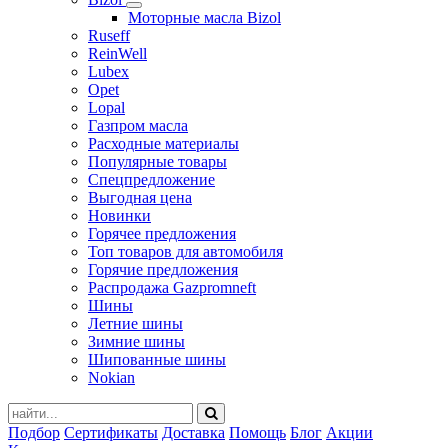
Моторные масла Bizol
Ruseff
ReinWell
Lubex
Opet
Lopal
Газпром масла
Расходные материалы
Популярные товары
Спецпредложение
Выгодная цена
Новинки
Горячее предложения
Топ товаров для автомобиля
Горячие предложения
Распродажа Gazpromneft
Шины
Летние шины
Зимние шины
Шипованные шины
Nokian
Подбор
Сертификаты
Доставка
Помощь
Блог
Акции