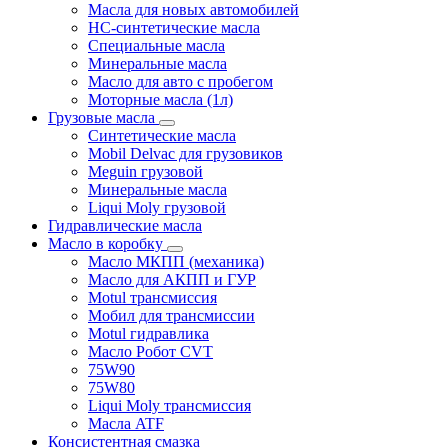
Масла для новых автомобилей
HC-синтетические масла
Специальные масла
Минеральные масла
Масло для авто с пробегом
Моторные масла (1л)
Грузовые масла
Синтетические масла
Mobil Delvac для грузовиков
Meguin грузовой
Минеральные масла
Liqui Moly грузовой
Гидравлические масла
Масло в коробку
Масло МКПП (механика)
Масло для АКПП и ГУР
Motul трансмиссия
Мобил для трансмиссии
Motul гидравлика
Масло Робот CVT
75W90
75W80
Liqui Moly трансмиссия
Масла ATF
Консистентная смазка