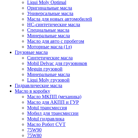
Liqui Moly Optimal
Оригинальные масла
Универсальные масла
Масла для новых автомобилей
HC-синтетические масла
Специальные масла
Минеральные масла
Масло для авто с пробегом
Моторные масла (1л)
Грузовые масла
Синтетические масла
Mobil Delvac для грузовиков
Meguin грузовой
Минеральные масла
Liqui Moly грузовой
Гидравлические масла
Масло в коробку
Масло МКПП (механика)
Масло для АКПП и ГУР
Motul трансмиссия
Мобил для трансмиссии
Motul гидравлика
Масло Робот CVT
75W90
75W80